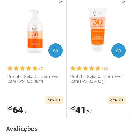
ADICIONAR AOS FAVORITOS
ADIC
COMPRAR
COMPRAR
(2)
(12)
Protetor Solar Corporal Ever
Protetor Solar Corporal Ever
Care FPS 30 500ml
Care FPS 30 200g
23% OFF
22% OFF
64
41
R$
R$
,79
,27
FECHAR
F
FECHAR
F
Avaliações