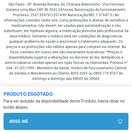
São Paulo - SP: Avenida Renata, 60, Chácara Belenzinho - Vila Formosa
Gislaine Lima Meo CRF 40.354 | 24 horas| Autorização de funcionamento:
Processo: 2531.559767/2014-90 Autorização/MS: 7.31847.3 | As
informações contidas neste site, como promoções e ofertas de remédios e
medicamentos, não devem ser usadas para automedicação e não
substituem, em hipótese alguma, a medicação prescrita pelo profissional da
área médica. Somente o médico está em condições de diagnosticar
qualquer problema de saúde e prescrever o tratamento adequado. Os
preços e as promoções são válidos apenas para compras via internet. As
fotos contidas em nosso site são meramente ilustrativas. *Preços e
disponibilidade sujeitos a alterações no decorrer do dia. Antibióticos e
antimicrobianos vendas apenas em lojas físicas ou televendas. Portaria nº
344 - 01/02/1999 - Ministério da Saúde. Horário de funcionamento Central
de Vendas e Atendimento ao Cliente 4003 3393 ou 0800 779 8767 de
domingo a domingo das 08h00 às 20h00.
LGPD Aceite os Cookies
PRODUTO ESGOTADO
Para ser avisado da disponibilidade deste Produto, basta clicar no
botão abaixo.
AVISE-ME