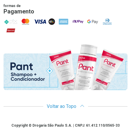
formas de
Pagamento
PIX
MasterCard
VISA
ELO
AMEX
NuPay
Google Pay
Diners Club
Hipercard
Promoção em Destaque
Voltar ao Topo
Copyright
Copyright © Drogaria São Paulo S.A. | CNPJ: 61.412.110/0565-33