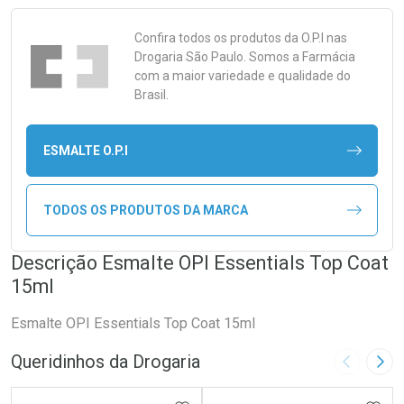
Confira todos os produtos da
O.P.I
nas
Drogaria São Paulo. Somos a Farmácia
com a maior variedade e qualidade do
Brasil.
ESMALTE O.P.I
TODOS OS PRODUTOS DA MARCA
Descrição Esmalte OPI Essentials Top Coat
15ml
Esmalte OPI Essentials Top Coat 15ml
Queridinhos da Drogaria
Imagem A
Pró