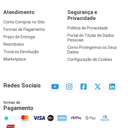
Atendimento
Segurança e
Privacidade
Como Comprar no Site
Política de Privacidade
Formas de Pagamento
Portal do Titular de Dados
Prazo de Entrega
Pessoais
Reembolso
Como Protegemos os Seus
Troca ou Devolução
Dados
Marketplace
Configuração de Cookies
YouTube
Instagram
Facebook
Twitter
Linkedin
Redes Sociais
formas de
Pagamento
PIX
MasterCard
VISA
ELO
AMEX
NuPay
Google Pay
Diners Club
Hipercard