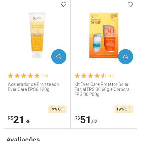
ADICIONAR AOS FAVORITOS
ADIC
COMPRAR
COMPRAR
(12)
(19)
Acelerador de Bronzeado
Kit Ever Care Protetor Solar
Ever Care FPS6 120g
Facial FPS 30 60g + Corporal
FPS 30 200g
19% OFF
19% OFF
21
51
R$
R$
,86
,02
FECHAR
F
FECHAR
F
Avaliações