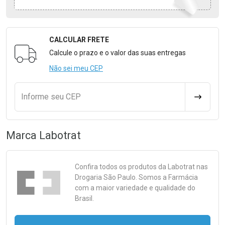
CALCULAR FRETE
Formulário para Calcular o Frete
Calcule o prazo e o valor das suas entregas
Não sei meu CEP
Informe seu CEP
CALCULA
Marca
Labotrat
Confira todos os produtos da
Labotrat
nas
Drogaria São Paulo. Somos a Farmácia
com a maior variedade e qualidade do
Brasil.