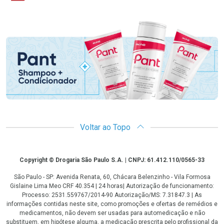
Promoção em Destaque
Voltar ao Topo
Copyright
Copyright © Drogaria São Paulo S.A. | CNPJ: 61.412.110/0565-33
São Paulo - SP: Avenida Renata, 60, Chácara Belenzinho - Vila Formosa
Gislaine Lima Meo CRF 40.354 | 24 horas| Autorização de funcionamento:
Processo: 2531.559767/2014-90 Autorização/MS: 7.31847.3 | As
informações contidas neste site, como promoções e ofertas de remédios e
medicamentos, não devem ser usadas para automedicação e não
substituem, em hipótese alguma, a medicação prescrita pelo profissional da