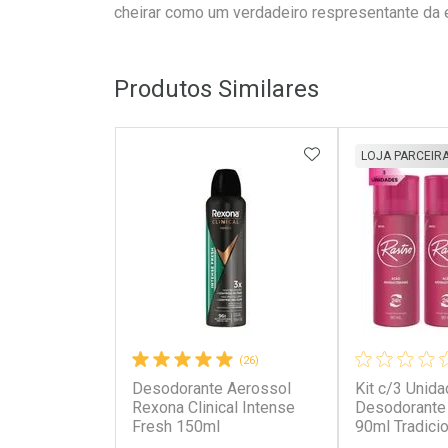
cheirar como um verdadeiro respresentante da 
Produtos Similares
ADICIONAR AOS 
LOJA PARCEIR
(26)
Desodorante Aerossol
Kit c/3 Unid
Rexona Clinical Intense
Desodorante 
Fresh 150ml
90ml Tradicio