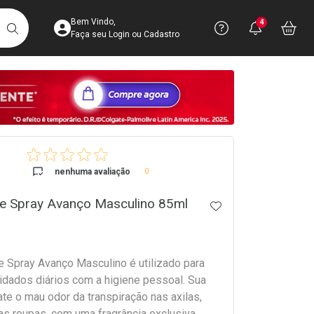
Acesse sua Conta
Precisa de 
Notific
Aces
Bem Vindo,
4
Você po
notifica
Vo
it
BUSCAR
Ver Recursos 
Faça seu Login ou Cadastro
Atendimento ao 
Central de Ajud
crumb
Televendas
4003-3393
nenhuma avaliação
0
e Spray Avanço Masculino 85ml
ADICIONAR AOS 
 Spray Avanço Masculino é utilizado para
uidados diários com a higiene pessoal. Sua
te o mau odor da transpiração nas axilas,
s roupas, com uma fragrância exclusiva,