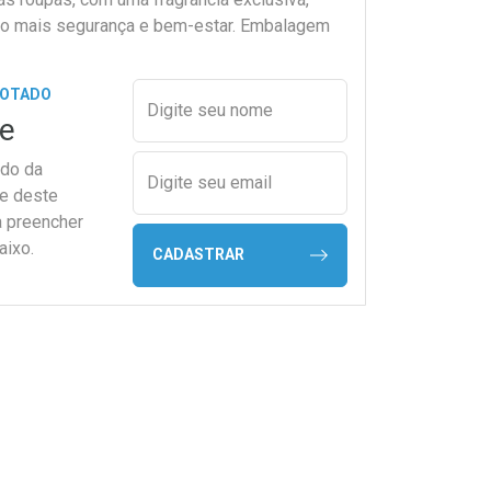
do mais segurança e bem-estar. Embalagem
Preencher nome e email para s
GOTADO
Digite seu nome
e
ado da
Digite seu email
de deste
a preencher
aixo.
CADASTRAR