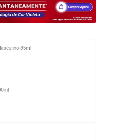
asculino 85ml
00ml