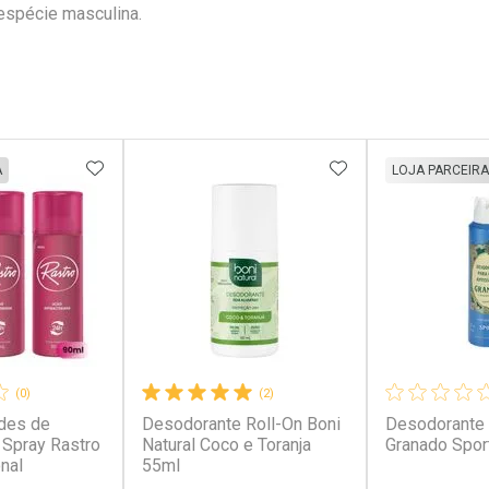
espécie masculina.
FAVORITOS
ADICIONAR AOS FAVORITOS
ADICIONAR AOS 
A
LOJA PARCEIRA
(0)
(2)
ades de
Desodorante Roll-On Boni
Desodorante
Spray Rastro
Natural Coco e Toranja
Granado Spor
nal
55ml