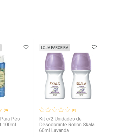
FAVORITOS
ADICIONAR AOS FAVORITOS
ADICIONAR AOS 
LOJA PARCEIRA
(0)
(0)
 Para Pés
Kit c/2 Unidades de
t 100ml
Desodorante Rollon Skala
60ml Lavanda