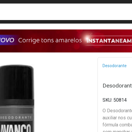
busca
isa?
Bread
Desodorante
Desodorant
50814
O Desodorante
auxiliar nos c
fórmula comba
sem manchar a