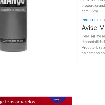
proporcionan
com 85ml.
PRODUTO ES
Avise-M
Para ser avis
disponibilida
Produto, bast
os campos ab