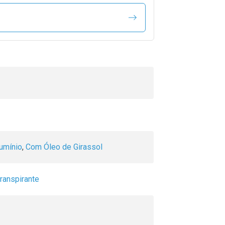
umínio
,
Com Óleo de Girassol
transpirante