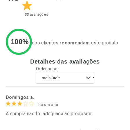
33
avaliações
100%
dos clientes
recomendam
este produto
Detalhes das avaliações
Ativar Desconto
Ativar Desconto
Ordenar por
Comprar sem Desconto
Comprar sem Desconto
Por R$ 43,54/cada
Por R$ 52,99/cada
Comprar sem Desconto
Comprar sem Desconto
Por R$ 43,54/cada
Por R$ 52,99/cada
Domingos a.
há um ano
A compra não foi adequada ao propósito