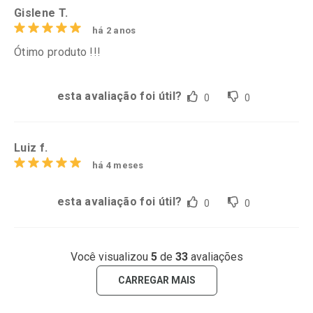
Gislene T.
há 2 anos
Ótimo produto !!!
esta avaliação foi útil?
0
0
Luiz f.
há 4 meses
esta avaliação foi útil?
0
0
Você visualizou
5
de
33
avaliações
CARREGAR MAIS