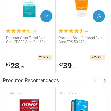
COMPRAR
COMPRAR
(21)
(4)
Protetor Solar Facial Ever
Protetor Solar Corporal Ever
Care FPS30 Sem Cor 60g
Care FPS 50 120g
20% OFF
20% OFF
28
39
R$
R$
,79
,99
FECHAR
F
FECHAR
F
Produtos Recomendados
Imagem A
Pró
Laboratório
Laboratório
Por Menos
Por Menos
Patrocinado
Patrocinado