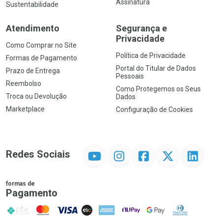
Assinatura
Sustentabilidade
Atendimento
Segurança e
Privacidade
Como Comprar no Site
Política de Privacidade
Formas de Pagamento
Portal do Titular de Dados
Prazo de Entrega
Pessoais
Reembolso
Como Protegemos os Seus
Troca ou Devolução
Dados
Marketplace
Configuração de Cookies
YouTube
Instagram
Facebook
Twitter
Linkedin
Redes Sociais
formas de
Pagamento
PIX
MasterCard
VISA
ELO
AMEX
NuPay
Google Pay
Diners Club