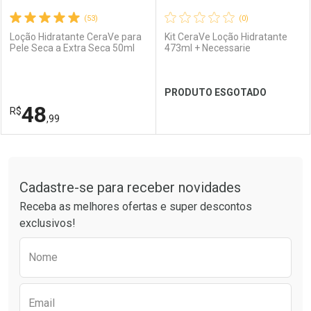
(53)
(0)
Loção Hidratante CeraVe para
Kit CeraVe Loção Hidratante
Pele Seca a Extra Seca 50ml
473ml + Necessarie
Ativar Desconto
Ativar Desconto
PRODUTO ESGOTADO
Comprar sem Desconto
Comprar sem Desconto
Comprar sem Desconto
Comprar sem Desconto
48
R$
Por R$ 114,99/cada
Por R$ 122,99/cada
Por R$ 114,99/cada
Por R$ 122,99/cada
,99
FECHAR
FECHAR
FEC
FEC
Tudo sobre a Drogaria São Paulo
Cadastre-se para receber novidades
Dermaclub
Por Menos
Laboratório
Por Menos
Receba as melhores ofertas e super descontos
exclusivos!
Preencha o formulário abaixo para receber 
Nome
Email