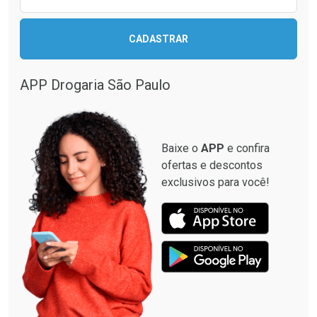
Ativar Desconto
CADASTRAR
Comprar sem Desconto
Comprar sem Desconto
APP Drogaria São Paulo
Ver Desconto Convênio
Por R$ 48,99/cada
Por R$ 48,99/cada
Baixe o
APP
e confira
ofertas e descontos
exclusivos para você!