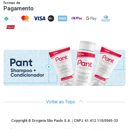
formas de
Pagamento
PIX
MasterCard
VISA
ELO
AMEX
NuPay
Google Pay
Diners Club
Hipercard
Promoção em Destaque
Voltar ao Topo
Copyright
Copyright © Drogaria São Paulo S.A. | CNPJ: 61.412.110/0565-33