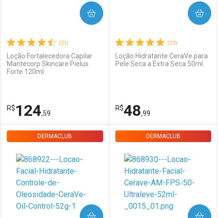
COMPRAR
COMPRAR
(21)
(53)
Loção Fortalecedora Capilar
Loção Hidratante CeraVe para
Mantecorp Skincare Pielus
Pele Seca a Extra Seca 50ml
Forte 120ml
124
48
R$
R$
,59
,99
DERMACLUB
FECHAR
FECHAR
DERMACLUB
F
F
Laboratório
Por Menos
Dermaclub
Por Menos
COMPRAR
COMPRAR