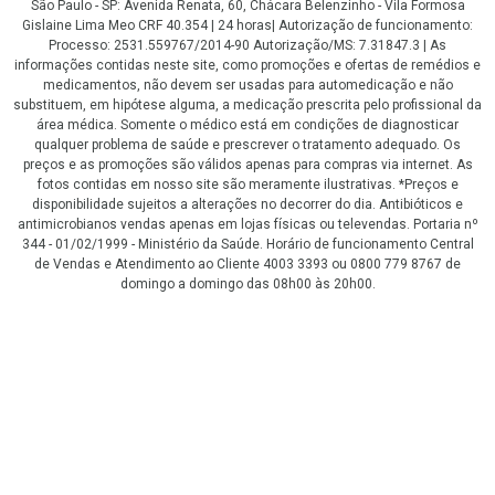
São Paulo - SP: Avenida Renata, 60, Chácara Belenzinho - Vila Formosa
Gislaine Lima Meo CRF 40.354 | 24 horas| Autorização de funcionamento:
Processo: 2531.559767/2014-90 Autorização/MS: 7.31847.3 | As
informações contidas neste site, como promoções e ofertas de remédios e
medicamentos, não devem ser usadas para automedicação e não
substituem, em hipótese alguma, a medicação prescrita pelo profissional da
área médica. Somente o médico está em condições de diagnosticar
qualquer problema de saúde e prescrever o tratamento adequado. Os
preços e as promoções são válidos apenas para compras via internet. As
fotos contidas em nosso site são meramente ilustrativas. *Preços e
disponibilidade sujeitos a alterações no decorrer do dia. Antibióticos e
antimicrobianos vendas apenas em lojas físicas ou televendas. Portaria nº
344 - 01/02/1999 - Ministério da Saúde. Horário de funcionamento Central
de Vendas e Atendimento ao Cliente 4003 3393 ou 0800 779 8767 de
domingo a domingo das 08h00 às 20h00.
LGPD Aceite os Cookies