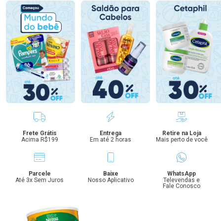
Benefícios
Frete Grátis
Entrega
Retire na Loja
Acima R$199
Em até 2 horas
Mais perto de você
Parcele
Baixe
WhatsApp
Até 3x Sem Juros
Nosso Aplicativo
Televendas e
Fale Conosco