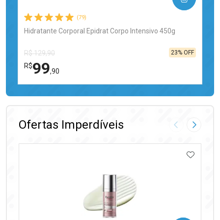
(79)
Hidratante Corporal Epidrat Corpo Intensivo 450g
23% OFF
R$ 129,90
99
R$
,90
FECHAR
FECHAR
Laboratório
Por Menos
Ofertas Imperdíveis
Imagem Anter
Próxima
ADICIO
Ativar Desconto