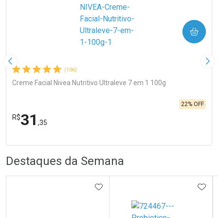
COMPRAR
Imagem Anterior
Pró
(106)
Creme Facial Nivea Nutritivo Ultraleve 7 em 1 100g
22% OFF
31
R$
,35
R
R
FECHA
FECHA
Laboratório
Por Menos
Destaques da Semana
ADICIONAR AOS FAVORITOS
ADIC