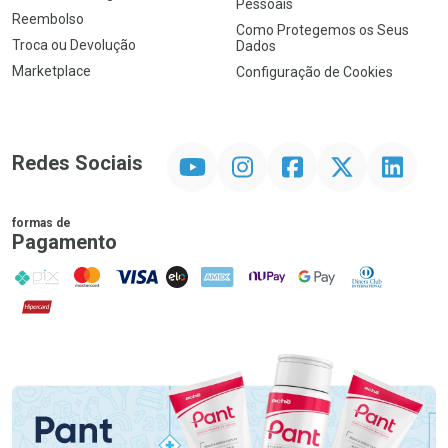
Pessoais
Reembolso
Como Protegemos os Seus
Troca ou Devolução
Dados
Marketplace
Configuração de Cookies
YouTube
Instagram
Facebook
Twitter
Linkedin
Redes Sociais
formas de
Pagamento
PIX
MasterCard
VISA
ELO
AMEX
NuPay
Google Pay
Diners Club
Hipercard
Promoção em Destaque