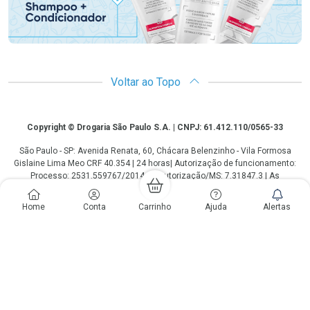
Voltar ao Topo
Copyright
Copyright © Drogaria São Paulo S.A. | CNPJ: 61.412.110/0565-33
São Paulo - SP: Avenida Renata, 60, Chácara Belenzinho - Vila Formosa
Gislaine Lima Meo CRF 40.354 | 24 horas| Autorização de funcionamento:
Processo: 2531.559767/2014-90 Autorização/MS: 7.31847.3 | As
informações contidas neste site, como promoções e ofertas de remédios e
medicamentos, não devem ser usadas para automedicação e não
Home
Conta
Carrinho
Ajuda
Alertas
substituem, em hipótese alguma, a medicação prescrita pelo profissional da
área médica. Somente o médico está em condições de diagnosticar
qualquer problema de saúde e prescrever o tratamento adequado. Os
preços e as promoções são válidos apenas para compras via internet. As
fotos contidas em nosso site são meramente ilustrativas. *Preços e
disponibilidade sujeitos a alterações no decorrer do dia. Antibióticos e
antimicrobianos vendas apenas em lojas físicas ou televendas. Portaria nº
344 - 01/02/1999 - Ministério da Saúde. Horário de funcionamento Central