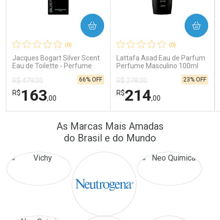
COMPRAR
COMPRAR
Ativar Desconto
Ativar Desconto
(0)
(0)
Comprar sem Desconto
Comprar sem Desconto
Comprar sem Desconto
Comprar sem Desconto
Jacques Bogart Silver Scent
Lattafa Asad Eau de Parfum
Por R$ 41,57/cada
Por R$ 172,25/cada
Por R$ 41,57/cada
Por R$ 172,25/cada
Eau de Toilette - Perfume
Perfume Masculino 100ml
Masculino
66% OFF
23% OFF
R$ 479,00
R$ 279,00
163
214
R$
R$
,00
,00
FECHAR
FECHAR
FEC
FEC
As Marcas Mais Amadas
Laboratório
Laboratório
Por Menos
Por Menos
do Brasil e do Mundo