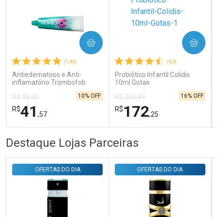
Ativar Desconto
COMPRAR
COMPRAR
Comprar sem Desconto
Comprar sem Desconto
Por R$ 31,35/cada
Por R$ 31,35/cada
(140)
(63)
Antiedematoso e Anti-
Probiótico Infantil Colidis
inflamatório Trombofob
10ml Gotas
200U/g 40g
10% OFF
16% OFF
R$ 46,30
R$ 204,99
41
172
R$
R$
,57
,25
FECHAR
FECHAR
FEC
FEC
Destaque Lojas Parceiras
Laboratório
Laboratório
Por Menos
Por Menos
OFERTAS DO DIA
OFERTAS DO DIA