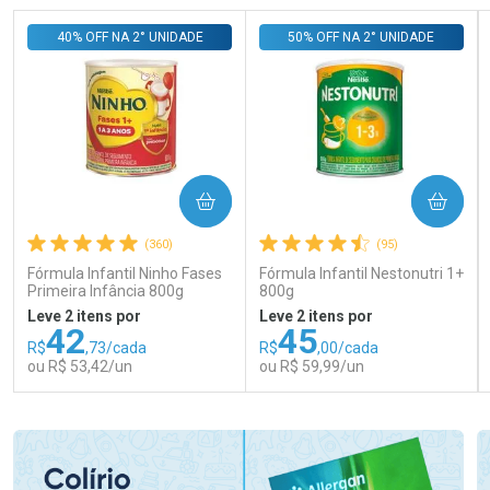
40% OFF NA 2° UNIDADE
50% OFF NA 2° UNIDADE
COMPRAR
COMPRAR
(360)
(95)
Fórmula Infantil Ninho Fases
Fórmula Infantil Nestonutri 1+
Primeira Infância 800g
800g
Leve 2 itens por
Leve 2 itens por
42
45
R$
,73/cada
R$
,00/cada
ou R$ 53,42/un
ou R$ 59,99/un
FECHAR
FECHAR
FEC
FEC
Laboratório
Laboratório
Por Menos
Por Menos