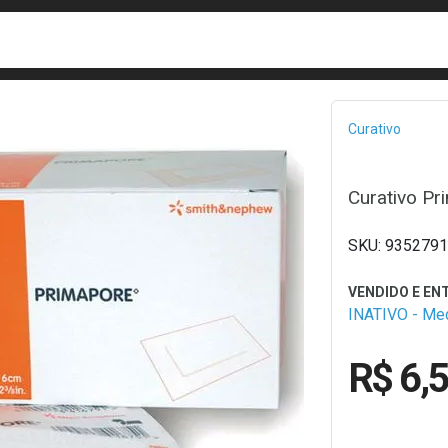
busca
isa?
Bread
Curativo
Curativo Pr
9352791
INATIVO - M
R$ 6,