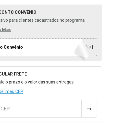
CONTO
CONVÊNIO
usivo para clientes cadastrados no programa
a Mais
o Convênio
CULAR FRETE
o para Calcular o Frete
ule o prazo e o valor das suas entregas
sei meu CEP
u CEP
CALCULAR FRETE