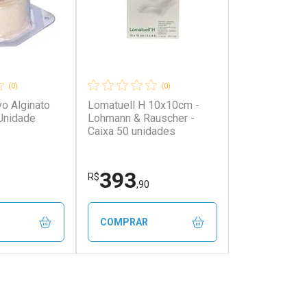
(0)
(0)
vo Alginato
Lomatuell H 10x10cm -
Unidade
Lohmann & Rauscher -
Caixa 50 unidades
393
R$
,90
COMPRAR
FECHAR
FECHAR
FECHAR
FECHAR
rio
Laboratório
os
Por Menos