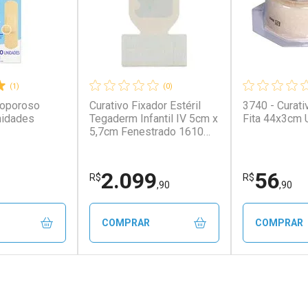
(1)
(0)
roporoso
Curativo Fixador Estéril
3740 - Curati
nidades
Tegaderm Infantil IV 5cm x
Fita 44x3cm 
5,7cm Fenestrado 1610
(caixa com 100 unidades) -
3M Solventum
2.099
56
R$
R$
,90
,90
COMPRAR
COMPRAR
FECHAR
FECHAR
FECHAR
FECHAR
rio
Laboratório
Laborató
os
Por Menos
Por Men