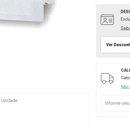
DES
Excl
Saib
Ver Descont
CAL
Formulári
Calc
Não 
 8,3x 6 cm Unidade
Informe se