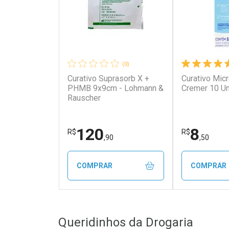
(0)
Curativo Suprasorb X +
Curativo Mic
PHMB 9x9cm - Lohmann &
Cremer 10 U
Rauscher
120
8
R$
R$
,90
,50
COMPRAR
COMPRAR
FECHAR
FECHAR
Queridinhos da Drogaria
Laboratório
Laborató
Por Menos
Por Men