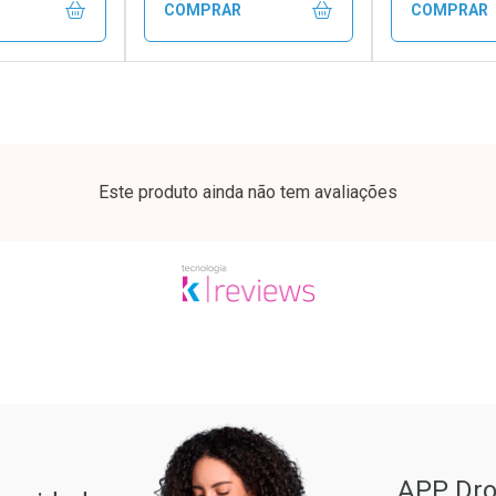
COMPRAR
COMPRAR
FECHAR
FECHAR
FECHAR
FECHAR
rio
Laboratório
Laborató
os
Por Menos
Por Men
Este produto ainda não tem avaliações
ão Paulo
conto
Ativar Desconto
Ativar Desc
APP Dro