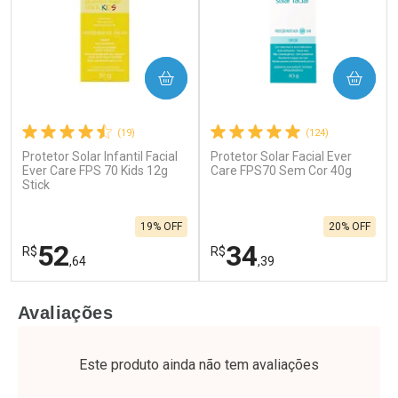
COMPRAR
COMPRAR
(19)
(124)
Protetor Solar Infantil Facial
Protetor Solar Facial Ever
Ever Care FPS 70 Kids 12g
Care FPS70 Sem Cor 40g
Stick
19% OFF
20% OFF
52
34
R$
R$
,64
,39
FECHAR
F
FECHAR
F
Avaliações
Laboratório
Laboratório
Por Menos
Por Menos
Este produto ainda não tem avaliações