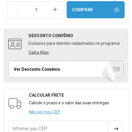
REMOVER UMA UNIDADE
AUMENTAR UMA UNIDADE
COMPRAR
DESCONTO
CONVÊNIO
Exclusivo para clientes cadastrados no programa
Saiba Mais
Ver Desconto Convênio
CALCULAR FRETE
Formulário para Calcular o Frete
Calcule o prazo e o valor das suas entregas
Não sei meu CEP
Informe seu CEP
CALCULA