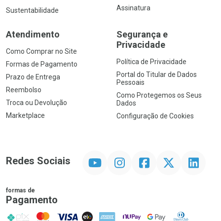
Assinatura
Sustentabilidade
Atendimento
Segurança e
Privacidade
Como Comprar no Site
Política de Privacidade
Formas de Pagamento
Portal do Titular de Dados
Prazo de Entrega
Pessoais
Reembolso
Como Protegemos os Seus
Troca ou Devolução
Dados
Marketplace
Configuração de Cookies
YouTube
Instagram
Facebook
Twitter
Linkedin
Redes Sociais
formas de
Pagamento
PIX
MasterCard
VISA
ELO
AMEX
NuPay
Google Pay
Diners Club