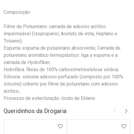
Composição
Filme de Poliuretano: camada de adesivo acrílico
impermeável (Isopropanol, Acetato de etila, Heptano e
Tolueno);
Espuma: espuma de poliuretano absorvente; Camada de
poliuretano aromático termoplástico: liga a espuma e a
camada de Hydrofiber;
Hidrofibra: fibras de 100% carboximetilcelulose sódica;
Silicone: silicone adesivo perfurado (composto por 100%
silicone) coberto por filme de poliuretano com adesivo
acrílico;
Processo de esterilização: óxido de Etileno.
Queridinhos da Drogaria
Imagem A
Pró
ADICIONAR AOS FAVORITOS
ADIC