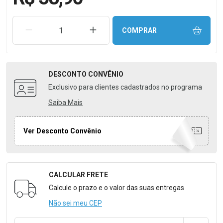
REMOVER UMA UNIDADE
AUMENTAR UMA UNIDADE
COMPRAR
DESCONTO
CONVÊNIO
Exclusivo para clientes cadastrados no programa
Saiba Mais
Ver Desconto Convênio
CALCULAR FRETE
Formulário para Calcular o Frete
Calcule o prazo e o valor das suas entregas
Não sei meu CEP