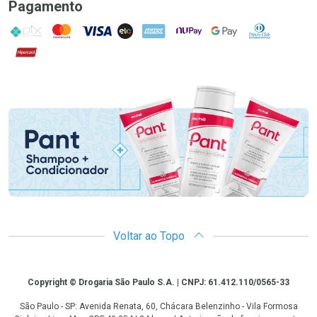
Pagamento
PIX
MasterCard
VISA
ELO
AMEX
NuPay
Google Pay
Diners Club
Hipercard
Promoção em Destaque
Voltar ao Topo
Copyright
Copyright © Drogaria São Paulo S.A. | CNPJ: 61.412.110/0565-33
São Paulo - SP: Avenida Renata, 60, Chácara Belenzinho - Vila Formosa