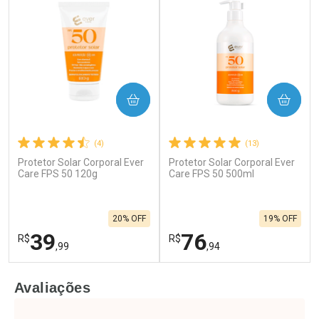
COMPRAR
COMPRAR
(4)
(13)
Protetor Solar Corporal Ever
Protetor Solar Corporal Ever
Care FPS 50 120g
Care FPS 50 500ml
20% OFF
19% OFF
39
76
R$
R$
,99
,94
FECHAR
F
FECHAR
F
Avaliações