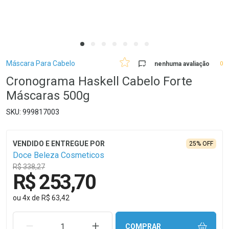
Breadcrumb
Máscara Para Cabelo
nenhuma avaliação
0
Cronograma Haskell Cabelo Forte
Máscaras 500g
999817003
25% OFF
Doce Beleza Cosmeticos
R$ 338,27
R$ 253,70
ou
4
x
de
R$ 63,42
REMOVER UMA UNIDADE
AUMENTAR UMA UNIDADE
COMPRAR