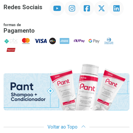
YouTube
Instagram
Facebook
Twitter
Linkedin
Redes Sociais
formas de
Pagamento
PIX
MasterCard
VISA
ELO
AMEX
NuPay
Google Pay
Diners Club
Hipercard
Promoção em Destaque
Voltar ao Topo