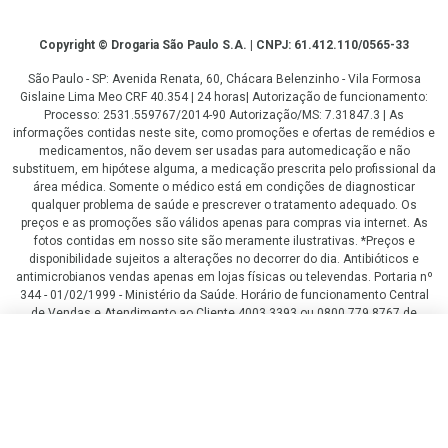
Copyright
Copyright © Drogaria São Paulo S.A. | CNPJ: 61.412.110/0565-33
São Paulo - SP: Avenida Renata, 60, Chácara Belenzinho - Vila Formosa
Gislaine Lima Meo CRF 40.354 | 24 horas| Autorização de funcionamento:
Processo: 2531.559767/2014-90 Autorização/MS: 7.31847.3 | As
informações contidas neste site, como promoções e ofertas de remédios e
medicamentos, não devem ser usadas para automedicação e não
substituem, em hipótese alguma, a medicação prescrita pelo profissional da
área médica. Somente o médico está em condições de diagnosticar
qualquer problema de saúde e prescrever o tratamento adequado. Os
preços e as promoções são válidos apenas para compras via internet. As
fotos contidas em nosso site são meramente ilustrativas. *Preços e
disponibilidade sujeitos a alterações no decorrer do dia. Antibióticos e
antimicrobianos vendas apenas em lojas físicas ou televendas. Portaria nº
344 - 01/02/1999 - Ministério da Saúde. Horário de funcionamento Central
de Vendas e Atendimento ao Cliente 4003 3393 ou 0800 779 8767 de
domingo a domingo das 08h00 às 20h00.
R$ 338,27
R$ 253,70
LGPD Aceite os Cookies
COMPRAR
ou
4
x
de
R$ 63,42