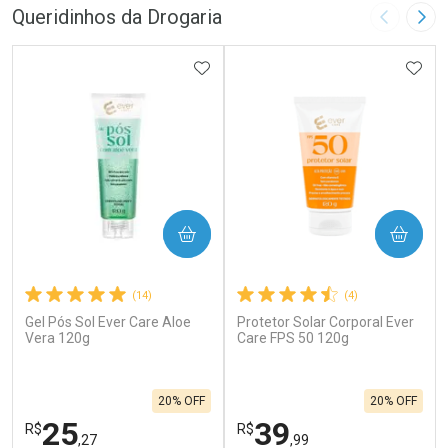
Queridinhos da Drogaria
Imagem A
Pró
ADICIONAR AOS FAVORITOS
ADIC
COMPRAR
COMPRAR
(14)
(4)
Gel Pós Sol Ever Care Aloe
Protetor Solar Corporal Ever
Vera 120g
Care FPS 50 120g
20% OFF
20% OFF
25
39
R$
R$
,27
,99