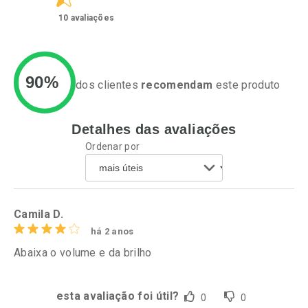
10
avaliações
90%
dos clientes
recomendam
este produto
Detalhes das avaliações
Ativar Desconto
Ativar Desconto
Ordenar por
Comprar sem Desconto
Comprar sem Desconto
Por R$ 52,64/cada
Por R$ 55,19/cada
Comprar sem Desconto
Comprar sem Desconto
Por R$ 52,64/cada
Por R$ 55,19/cada
Camila D.
há 2 anos
Abaixa o volume e da brilho
esta avaliação foi útil?
0
0