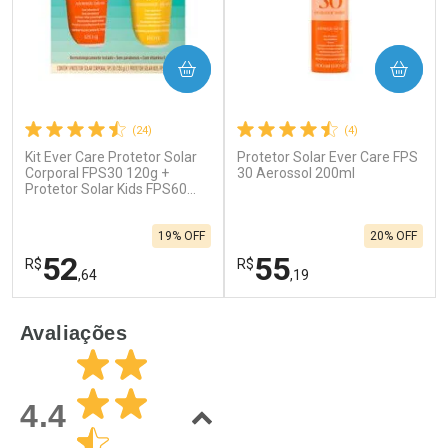
COMPRAR
COMPRAR
(24)
(4)
Kit Ever Care Protetor Solar
Protetor Solar Ever Care FPS
Corporal FPS30 120g +
30 Aerossol 200ml
Protetor Solar Kids FPS60
120g
19% OFF
20% OFF
52
55
R$
R$
,64
,19
FECHAR
F
FECHAR
F
Avaliações
Laboratório
Laboratório
Por Menos
Por Menos
4.4