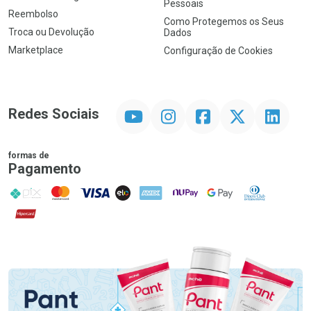
Pessoais
Reembolso
Como Protegemos os Seus
Troca ou Devolução
Dados
Marketplace
Configuração de Cookies
YouTube
Instagram
Facebook
Twitter
Linkedin
Redes Sociais
formas de
Pagamento
PIX
MasterCard
VISA
ELO
AMEX
NuPay
Google Pay
Diners Club
Hipercard
Promoção em Destaque