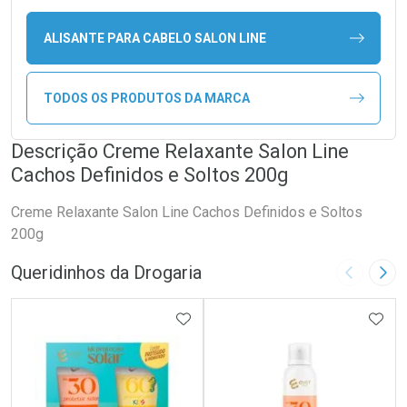
ALISANTE PARA CABELO SALON LINE
TODOS OS PRODUTOS DA MARCA
Descrição Creme Relaxante Salon Line
Cachos Definidos e Soltos 200g
Creme Relaxante Salon Line Cachos Definidos e Soltos
200g
Queridinhos da Drogaria
Imagem A
Pró
ADICIONAR AOS FAVORITOS
ADIC