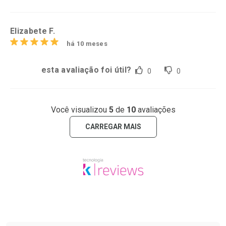
Elizabete F.
há 10 meses
esta avaliação foi útil?
0
0
Você visualizou
5
de
10
avaliações
CARREGAR MAIS
Tudo sobre a Drogaria São Paulo