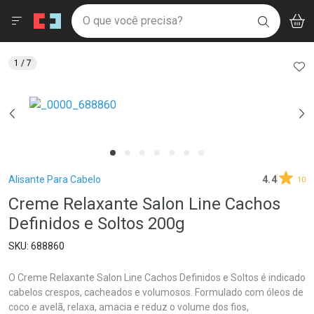
Drogaria São Paulo
Menu
Aces
Ir direto para a home
O que você precisa?
V
i
BUSCAR
Navegue pela página
Ir direto para o conteúdo
Faça a sua busca
Ir direto para a busca
Ir direto para a conta
AD
1
/ 7
Ir direto para a ajuda
Ir direto para a notificações
Ir direto para o carrinho
Ir direto para o menu
Breadcrumb
Alisante Para Cabelo
4.4
10
Creme Relaxante Salon Line Cachos
Definidos e Soltos 200g
688860
O Creme Relaxante Salon Line Cachos Definidos e Soltos é indicado
cabelos crespos, cacheados e volumosos. Formulado com óleos de
coco e avelã, relaxa, amacia e reduz o volume dos fios,