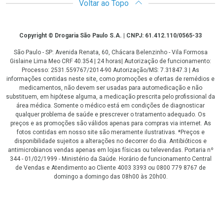
Voltar ao Topo
Copyright
Copyright © Drogaria São Paulo S.A. | CNPJ: 61.412.110/0565-33
São Paulo - SP: Avenida Renata, 60, Chácara Belenzinho - Vila Formosa
Gislaine Lima Meo CRF 40.354 | 24 horas| Autorização de funcionamento:
Processo: 2531.559767/2014-90 Autorização/MS: 7.31847.3 | As
informações contidas neste site, como promoções e ofertas de remédios e
medicamentos, não devem ser usadas para automedicação e não
substituem, em hipótese alguma, a medicação prescrita pelo profissional da
área médica. Somente o médico está em condições de diagnosticar
qualquer problema de saúde e prescrever o tratamento adequado. Os
preços e as promoções são válidos apenas para compras via internet. As
fotos contidas em nosso site são meramente ilustrativas. *Preços e
disponibilidade sujeitos a alterações no decorrer do dia. Antibióticos e
antimicrobianos vendas apenas em lojas físicas ou televendas. Portaria nº
344 - 01/02/1999 - Ministério da Saúde. Horário de funcionamento Central
de Vendas e Atendimento ao Cliente 4003 3393 ou 0800 779 8767 de
domingo a domingo das 08h00 às 20h00.
LGPD Aceite os Cookies