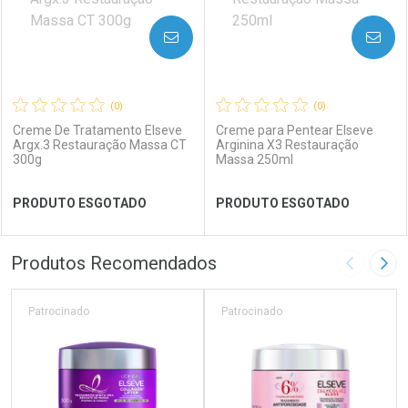
AVISE-ME
AVISE-ME
(0)
(0)
Creme De Tratamento Elseve
Creme para Pentear Elseve
Argx.3 Restauração Massa CT
Arginina X3 Restauração
300g
Massa 250ml
Ativar Desconto
Ativar Desconto
PRODUTO ESGOTADO
PRODUTO ESGOTADO
Comprar sem Desconto
Comprar sem Desconto
Comprar sem Desconto
Comprar sem Desconto
Por R$ 20,59/cada
Por R$ 38,99/cada
Por R$ 20,59/cada
Por R$ 38,99/cada
FECHAR
FECHAR
FEC
FEC
Produtos Recomendados
Imagem A
Pró
Laboratório
Por Menos
Laboratório
Por Menos
Patrocinado
Patrocinado