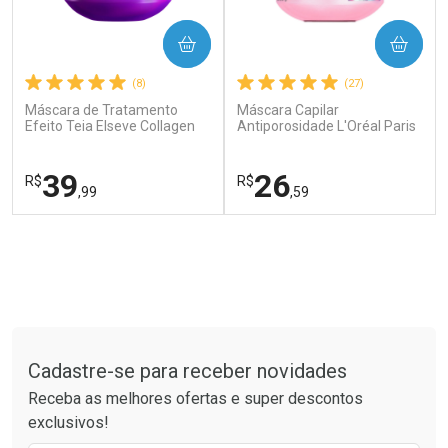
COMPRAR
COMPRAR
(8)
(27)
Máscara de Tratamento
Máscara Capilar
Efeito Teia Elseve Collagen
Antiporosidade L'Oréal Paris
Lifter 300g
Elseve Glycolic Gloss 300g
Ver Desconto Convênio
Ver Desconto Convênio
39
26
R$
R$
,99
,59
FECHAR
FECHAR
FEC
FEC
Laboratório
Laboratório
Por Menos
Por Menos
Tudo sobre a Drogaria São Paulo
Cadastre-se para receber novidades
Receba as melhores ofertas e super descontos
exclusivos!