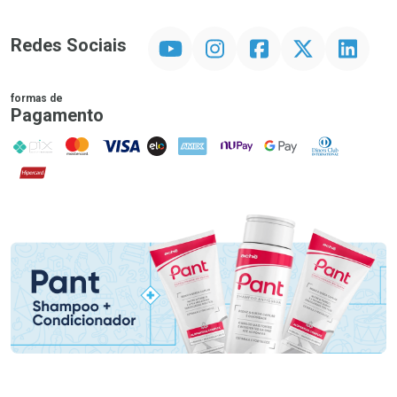
YouTube
Instagram
Facebook
Twitter
Linkedin
Redes Sociais
formas de
Pagamento
PIX
MasterCard
VISA
ELO
AMEX
NuPay
Google Pay
Diners Club
Hipercard
Promoção em Destaque