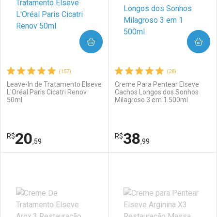
COMPRAR
COMPRAR
(157)
(28)
Leave-In de Tratamento Elseve
Creme Para Pentear Elseve
L'Oréal Paris Cicatri Renov
Cachos Longos dos Sonhos
50ml
Milagroso 3 em 1 500ml
20
38
R$
R$
,59
,99
FECHAR
FECHAR
F
F
Laboratório
Por Menos
Laboratório
Por Menos