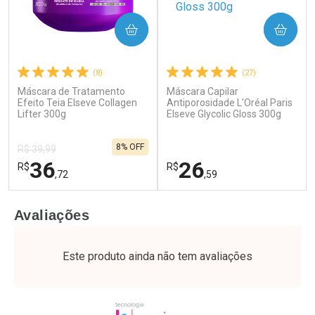
COMPRAR
COMPRAR
(8)
(27)
Máscara de Tratamento
Máscara Capilar
Ativar Desconto
Ativar Desconto
Efeito Teia Elseve Collagen
Antiporosidade L'Oréal Paris
Lifter 300g
Comprar sem Desconto
Elseve Glycolic Gloss 300g
Comprar sem Desconto
Por R$ 34,39/cada
Por R$ 37,25/cada
Comprar sem Desconto
Comprar sem Desconto
8% OFF
Por R$ 34,39/cada
Por R$ 37,25/cada
R$ 39,99
36
26
R$
R$
,72
,59
FECHAR
F
FECHAR
F
Avaliações
Laboratório
Laboratório
Por Menos
Por Menos
Este produto ainda não tem avaliações