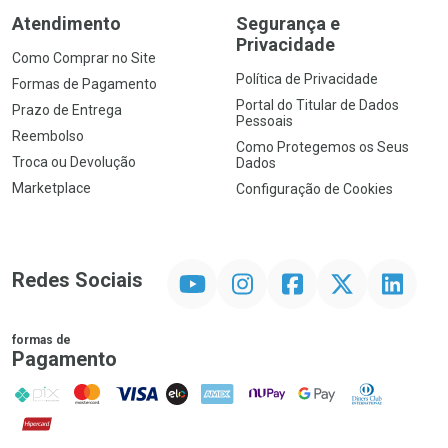
Atendimento
Segurança e
Privacidade
Como Comprar no Site
Política de Privacidade
Formas de Pagamento
Portal do Titular de Dados
Prazo de Entrega
Pessoais
Reembolso
Como Protegemos os Seus
Troca ou Devolução
Dados
Marketplace
Configuração de Cookies
YouTube
Instagram
Facebook
Twitter
Linkedin
Redes Sociais
formas de
Pagamento
PIX
MasterCard
VISA
ELO
AMEX
NuPay
Google Pay
Diners Club
Hipercard