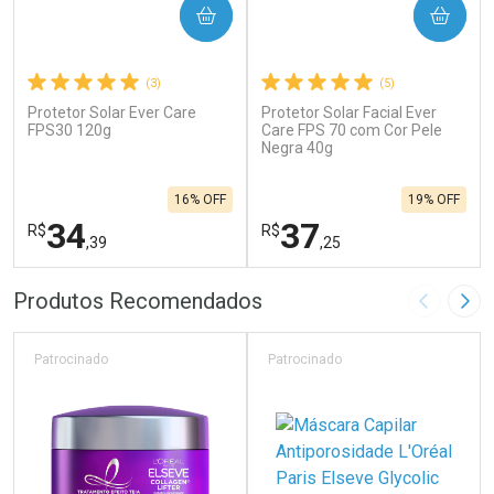
COMPRAR
COMPRAR
(3)
(5)
Protetor Solar Ever Care
Protetor Solar Facial Ever
FPS30 120g
Care FPS 70 com Cor Pele
Negra 40g
16% OFF
19% OFF
34
37
R$
R$
,39
,25
FECHAR
F
FECHAR
F
Produtos Recomendados
Imagem A
Pró
Laboratório
Laboratório
Por Menos
Por Menos
Patrocinado
Patrocinado