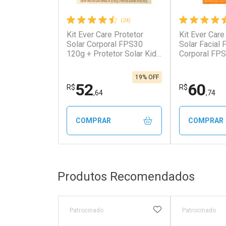
(24)
Kit Ever Care Protetor
Kit Ever Care
Ativar Desconto
Ativar Des
Solar Corporal FPS30
Solar Facial
120g + Protetor Solar Kids
Corporal FPS
FPS60 120g
Aerossol
Comprar sem Desconto
Comprar s
Comprar sem Desconto
Comprar s
Por R$ 192,90/cada
Por R$ 435
Por R$ 192,90/cada
Por R$ 435,
19% OFF
52
60
R$
R$
,64
,74
COMPRAR
COMPRAR
FECHAR
FECHAR
Produtos Recomendados
Laboratório
Laborató
Por Menos
Por Men
ADICIONAR AOS 
Patrocinado
Patrocinado