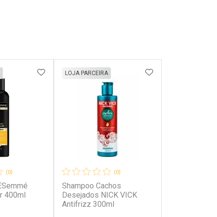
FAVORITOS
ADICIONAR AOS FAVORITOS
ADICIONAR AOS 
LOJA PARCEIRA
(0)
(0)
ESemmé
Shampoo Cachos
ar 400ml
Desejados NICK VICK
Antifrizz 300ml