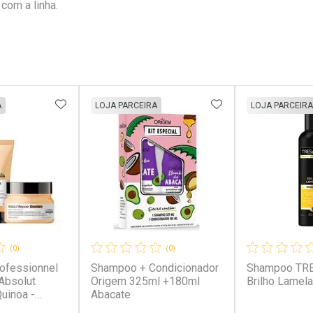
com a linha.
FAVORITOS
ADICIONAR AOS FAVORITOS
ADICIONAR AOS 
A
LOJA PARCEIRA
LOJA PARCEIRA
(0)
(0)
rofessionnel
Shampoo + Condicionador
Shampoo TR
 Absolut
Origem 325ml +180ml
Brilho Lamel
uinoa -
Abacate
ml +