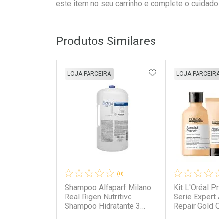
este item no seu carrinho e complete o cuidado 
Produtos Similares
ADICIONAR AOS 
LOJA PARCEIRA
LOJA PARCEIR
(0)
Shampoo Alfaparf Milano
Kit L'Oréal P
Real Rigen Nutritivo
Serie Expert
Shampoo Hidratante 3
Repair Gold Q
Litros Shampoo Alfaparf
Shampoo 300