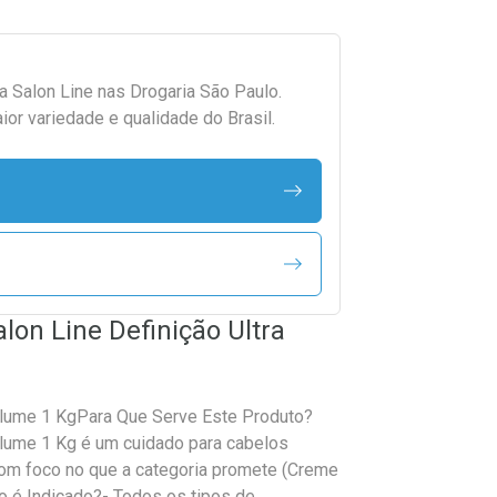
da
Salon Line
nas Drogaria São Paulo.
r variedade e qualidade do Brasil.
lon Line Definição Ultra
olume 1 KgPara Que Serve Este Produto?
olume 1 Kg é um cuidado para cabelos
com foco no que a categoria promete (Creme
o é Indicado?- Todos os tipos de