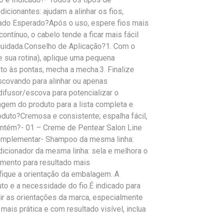
cionantes: ajudam a alinhar os fios,
ltado Esperado?Após o uso, espere fios mais
ntínuo, o cabelo tende a ficar mais fácil
cuidada.Conselho de Aplicação?1. Com o
 sua rotina), aplique uma pequena
to às pontas, mecha a mecha.3. Finalize
scovando para alinhar ou apenas
ifusor/escova para potencializar o
gem do produto para a lista completa e
oduto?Cremosa e consistente; espalha fácil,
 Contém?- 01 – Creme de Pentear Salon Line
complementar- Shampoo da mesma linha:
dicionador da mesma linha: sela e melhora o
tamento para resultado mais
ique a orientação da embalagem. A
to e a necessidade do fio.É indicado para
 as orientações da marca, especialmente
mais prática e com resultado visível, inclua