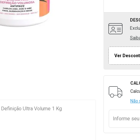
DES
Excl
Saib
Ver Descont
CAL
Formulári
Calc
Não 
 Definição Ultra Volume 1 Kg
Informe se