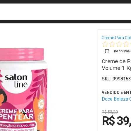
busca
isa?
Bread
Creme Para Ca
nenhuma a
Creme de Pe
Volume 1 K
9998163
Doce Beleza 
R$ 53,20
R$ 39