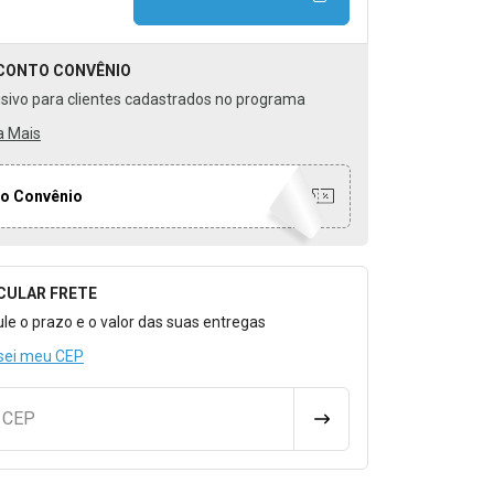
CONTO
CONVÊNIO
usivo para clientes cadastrados no programa
a Mais
o Convênio
CULAR FRETE
o para Calcular o Frete
ule o prazo e o valor das suas entregas
sei meu CEP
u CEP
CALCULAR FRETE