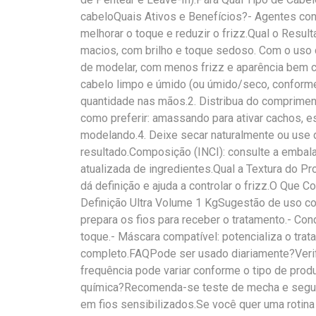
cabeloQuais Ativos e Benefícios?- Agentes condi
melhorar o toque e reduzir o frizz.Qual o Resu
macios, com brilho e toque sedoso. Com o uso co
de modelar, com menos frizz e aparência bem 
cabelo limpo e úmido (ou úmido/seco, conforme
quantidade nas mãos.2. Distribua do comprimen
como preferir: amassando para ativar cachos, e
modelando.4. Deixe secar naturalmente ou use d
resultado.Composição (INCI): consulte a embala
atualizada de ingredientes.Qual a Textura do Pr
dá definição e ajuda a controlar o frizz.O Que
Definição Ultra Volume 1 KgSugestão de uso 
prepara os fios para receber o tratamento.- Con
toque.- Máscara compatível: potencializa o tra
completo.FAQPode ser usado diariamente?Verif
frequência pode variar conforme o tipo de produ
química?Recomenda-se teste de mecha e seguir
em fios sensibilizados.Se você quer uma rotina 