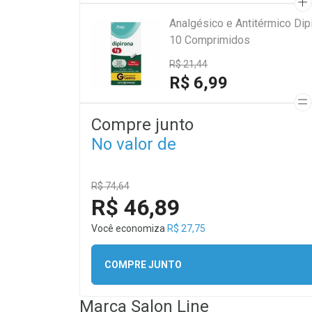
Analgésico e Antitérmico Di
10 Comprimidos
R$ 21,44
R$ 6,99
Compre junto
No valor de
R$ 74,64
R$ 46,89
Você economiza
R$ 27,75
COMPRE JUNTO
Marca
Salon Line