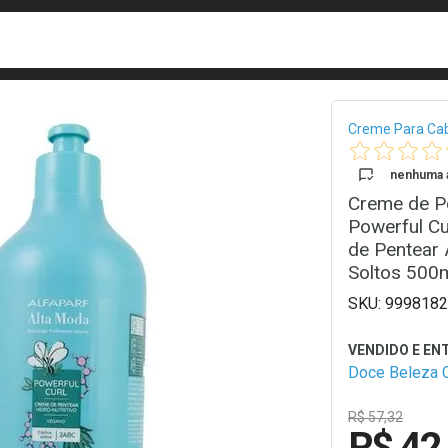
busca
isa?
Bread
Creme Para Ca
nenhuma a
Creme de Pe
Powerful Cu
de Pentear 
Soltos 500
9998182
Doce Beleza 
R$ 57,32
R$ 42