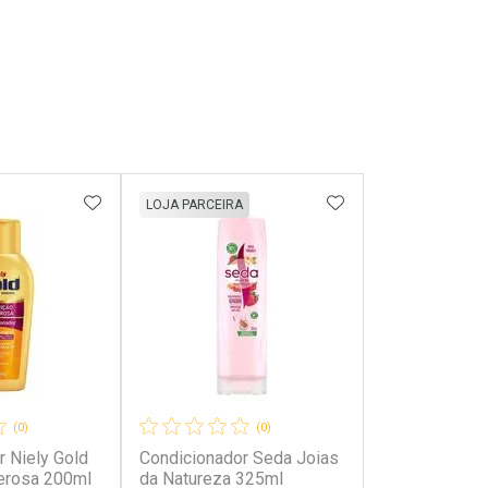
FAVORITOS
ADICIONAR AOS FAVORITOS
ADICIONAR AOS 
LOJA PARCEIRA
(0)
(0)
r Niely Gold
Condicionador Seda Joias
erosa 200ml
da Natureza 325ml