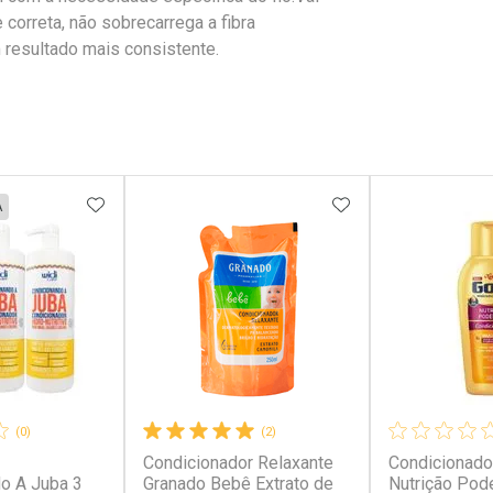
correta, não sobrecarrega a fibra
m resultado mais consistente.
FAVORITOS
ADICIONAR AOS FAVORITOS
ADICIONAR AOS 
A
(0)
(2)
Condicionador Relaxante
Condicionado
o A Juba 3
Granado Bebê Extrato de
Nutrição Pod