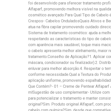
foi desenvolvido para oferecer tratamento profi
Alfaparf, promovendo melhora visível na qualid
cosmético avançado.Para Qual Tipo de Cabelo 
Crespos- Cabelos OnduladosQuais Ativos e Bene
atua na fibra capilar promovendo cuidado direc
Sistema de tratamento cosmético: ajuda a melho
respeitando as características do tipo de cabe
com aparência mais saudável, toque mais macio
o cabelo apresenta melhor alinhamento, maior 
tratamento.Conselho de Aplicação?1. Aplicar c
máscara, condicionador ou finalizador).2. Distr
enluvar para melhor absorção.4. Respeitar o tem
conforme necessidade.Qual a Textura do Produto
aplicação uniforme, promovendo espalhabilida
Que Contém?- 01 – Creme de Pentear Alfaparf 
mlSugestão de uso complementar- Utilize com 
para potencializar o tratamento e manter consi
original?Sim. Produto original Alfaparf, com p
cabelo com química?Sim, desde que compatível