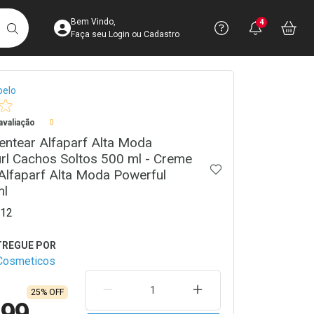
Acesse sua Conta
Precisa de 
Notific
Aces
Bem Vindo,
4
Você po
notifica
Vo
it
BUSCAR
Ver Recursos 
Faça seu Login ou Cadastro
crumb
belo
Atendimento ao 
valiação
0
Central de Ajud
ntear Alfaparf Alta Moda
Televendas
rl Cachos Soltos 500 ml - Creme
ADICIONAR AOS 
4003-3393
Alfaparf Alta Moda Powerful
ml
12
Cosmeticos
REMOVER UMA UNIDADE
AUMENTAR UMA UNIDA
25% OFF
,99