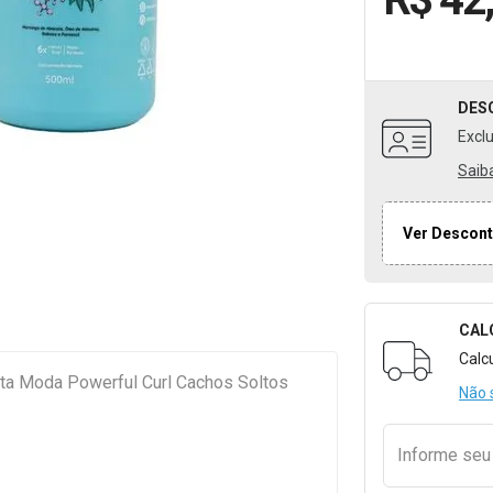
DES
Excl
Saib
Ver Descont
CAL
Formulári
Calc
Não 
Informe se