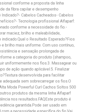
ssional conforme a proposta da linha
ade da fibra capilar e desempenho
é Indicado?- Cabelos Cacheados- Cabelos
fícios?- Tecnologia profissional Alfaparf:
ionado conforme a necessidade do fio.-
rar maciez, brilho e maleabilidade,
lo indicado.Qual o Resultado Esperado?Fios
 e brilho mais uniforme. Com uso contínuo,
resistência e sensação prolongada de
onforme a categoria do produto (shampoo,
ibuir uniformemente nos fios.3. Massagear ou
po de ação quando aplicável.5. Finalizar
?Textura desenvolvida para facilitar
de adequada sem sobrecarregar os fios.O
Alta Moda Powerful Curl Cachos Soltos 500
outros produtos da mesma linha Alfaparf
stência nos resultados.FAQEste produto é
rocedência garantida.Pode ser usado em
 com a necessidade específica do fio.Vai