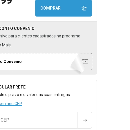
COMPRAR
CONTO
CONVÊNIO
usivo para clientes cadastrados no programa
a Mais
o Convênio
CULAR FRETE
o para Calcular o Frete
ule o prazo e o valor das suas entregas
sei meu CEP
u CEP
CALCULAR FRETE