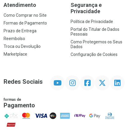
Atendimento
Segurança e
Privacidade
Como Comprar no Site
Política de Privacidade
Formas de Pagamento
Portal do Titular de Dados
Prazo de Entrega
Pessoais
Reembolso
Como Protegemos os Seus
Troca ou Devolução
Dados
Marketplace
Configuração de Cookies
YouTube
Instagram
Facebook
Twitter
Linkedin
Redes Sociais
formas de
Pagamento
PIX
MasterCard
VISA
ELO
AMEX
NuPay
Google Pay
Diners Club
Hipercard