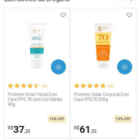
Imagem A
Pró
ADICIONAR AOS FAVORITOS
ADIC
COMPRAR
COMPRAR
(26)
(20)
Protetor Solar Facial Ever
Protetor Solar Corporal Ever
Care FPS 70 com Cor Médio
Care FPS70 200g
40g
19% OFF
19% OFF
37
61
R$
R$
,25
,55