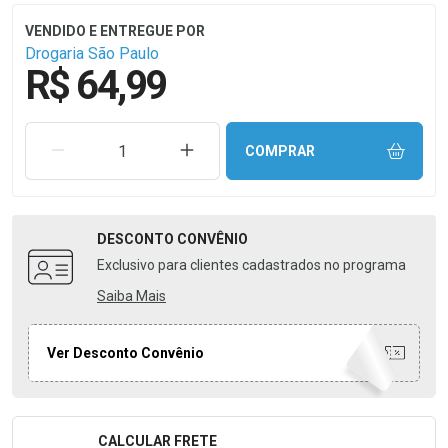
Drogaria São Paulo
R$ 64,99
REMOVER UMA UNIDADE
AUMENTAR UMA UNIDADE
COMPRAR
DESCONTO
CONVÊNIO
Exclusivo para clientes cadastrados no programa
Saiba Mais
Ver Desconto Convênio
CALCULAR FRETE
Formulário para Calcular o Frete