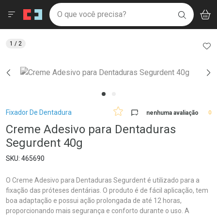
Drogaria São Paulo
Menu
Aces
Ir direto para a home
O que você precisa?
BAIXE
V
i
Baixe nosso APP e aproveite Ofertas Exclusivas!
BUSCAR
O APP
Navegue pela página
Ir direto para o conteúdo
Faça a sua busca
Ir direto para a busca
Ir direto para a conta
AD
1
/ 2
Ir direto para a ajuda
Ir direto para a notificações
Ir direto para o carrinho
Ir direto para o menu
Breadcrumb
Fixador De Dentadura
nenhuma avaliação
0
Creme Adesivo para Dentaduras
Segurdent 40g
465690
O Creme Adesivo para Dentaduras Segurdent é utilizado para a
fixação das próteses dentárias. O produto é de fácil aplicação, tem
boa adaptação e possui ação prolongada de até 12 horas,
proporcionando mais segurança e conforto durante o uso. A