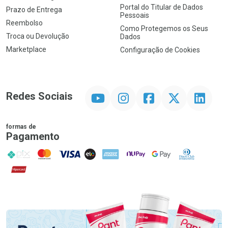
Portal do Titular de Dados
Prazo de Entrega
Pessoais
Reembolso
Como Protegemos os Seus
Troca ou Devolução
Dados
Marketplace
Configuração de Cookies
YouTube
Instagram
Facebook
Twitter
Linkedin
Redes Sociais
formas de
Pagamento
PIX
MasterCard
VISA
ELO
AMEX
NuPay
Google Pay
Diners Club
Hipercard
Promoção em Destaque