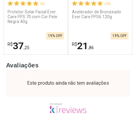
(5)
(12)
Protetor Solar Facial Ever
Acelerador de Bronzeado
Care FPS 70 com Cor Pele
Ever Care FPS6 120g
Negra 40g
19% OFF
19% OFF
37
21
R$
R$
,25
,86
FECHAR
F
FECHAR
F
Avaliações
Laboratório
Laboratório
Por Menos
Por Menos
Este produto ainda não tem avaliações