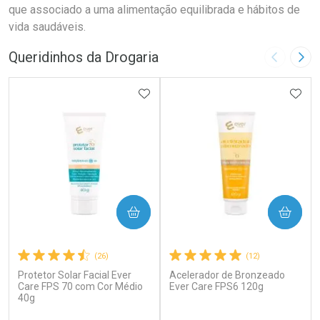
que associado a uma alimentação equilibrada e hábitos de
vida saudáveis.
Queridinhos da Drogaria
Imagem A
Pró
ADICIONAR AOS FAVORITOS
ADIC
COMPRAR
COMPRAR
(26)
(12)
Protetor Solar Facial Ever
Acelerador de Bronzeado
Care FPS 70 com Cor Médio
Ever Care FPS6 120g
40g