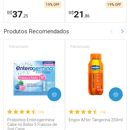
19% OFF
19% OFF
37
21
R$
R$
,25
,86
FECHAR
F
FECHAR
F
Produtos Recomendados
Imagem A
Pró
Laboratório
Laboratório
Por Menos
Por Menos
Patrocinado
Patrocinado
COMPRAR
COMPRAR
(35)
(14)
Probiótico Enterogermina
Engov After Tangerina 250ml
Ativar Desconto
Ativar Desconto
Cabe no Bolso 5 Frascos de
5ml Cada
Comprar sem Desconto
Comprar sem Desconto