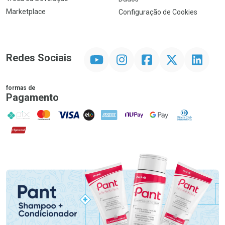
Marketplace
Configuração de Cookies
YouTube
Instagram
Facebook
Twitter
Linkedin
Redes Sociais
formas de
Pagamento
PIX
MasterCard
VISA
ELO
AMEX
NuPay
Google Pay
Diners Club
Hipercard
Promoção em Destaque