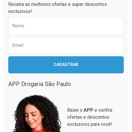
Receba as melhores ofertas e super descontos
Comprar sem Desconto
Comprar sem Desconto
exclusivos!
Por R$ 32,26/cada
Por R$ 10,85/cada
Comprar sem Desconto
Comprar sem Desconto
Preencha o formulário abaixo para receber 
Por R$ 32,26/cada
Por R$ 10,85/cada
Nome
Email
CADASTRAR
APP Drogaria São Paulo
Baixe o
APP
e confira
ofertas e descontos
exclusivos para você!