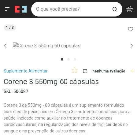
Drogaria São Paulo
Menu
Aces
Ir direto para a home
O que você precisa?
V
i
BUSCAR
Navegue pela página
Ir direto para o conteúdo
Faça a sua busca
Ir direto para a busca
Ir direto para a conta
AD
1
/ 3
Ir direto para a ajuda
Ir direto para a notificações
Ir direto para o carrinho
Ir direto para o menu
Breadcrumb
Suplemento Alimentar
nenhuma avaliação
0
Corene 3 550mg 60 cápsulas
506087
Corene 3 de 550mg - 60 cápsulas é um suplemento formulado
com óleo de peixe, rico em Ômega 3 e nutrientes benéficos para a
saúde. Indicado como auxiliar no tratamento de doenças
cardiovasculares, na regularização dos níveis de triglicerídeos no
sangue e na prevenção de outras doenças.