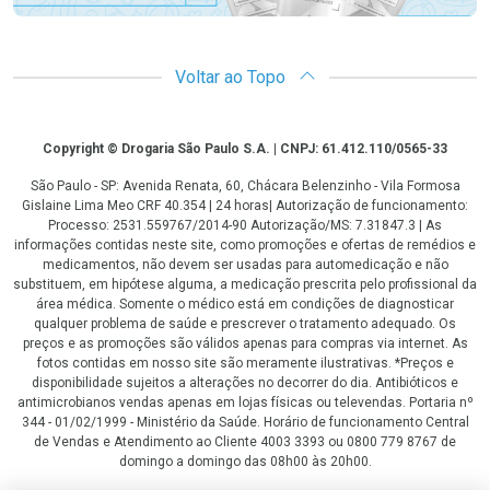
Voltar ao Topo
Copyright
Copyright © Drogaria São Paulo S.A. | CNPJ: 61.412.110/0565-33
São Paulo - SP: Avenida Renata, 60, Chácara Belenzinho - Vila Formosa
Gislaine Lima Meo CRF 40.354 | 24 horas| Autorização de funcionamento:
Processo: 2531.559767/2014-90 Autorização/MS: 7.31847.3 | As
informações contidas neste site, como promoções e ofertas de remédios e
medicamentos, não devem ser usadas para automedicação e não
substituem, em hipótese alguma, a medicação prescrita pelo profissional da
área médica. Somente o médico está em condições de diagnosticar
qualquer problema de saúde e prescrever o tratamento adequado. Os
preços e as promoções são válidos apenas para compras via internet. As
fotos contidas em nosso site são meramente ilustrativas. *Preços e
disponibilidade sujeitos a alterações no decorrer do dia. Antibióticos e
antimicrobianos vendas apenas em lojas físicas ou televendas. Portaria nº
344 - 01/02/1999 - Ministério da Saúde. Horário de funcionamento Central
de Vendas e Atendimento ao Cliente 4003 3393 ou 0800 779 8767 de
domingo a domingo das 08h00 às 20h00.