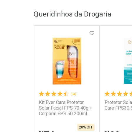
FECHAR
FECHAR
Queridinhos da Drogaria
Laboratório
Laborató
Por Menos
Por Men
ADICIONAR AOS 
(34)
Kit Ever Care Protetor
Protetor Sola
Ativar Desconto
Ativar Des
Solar Facial FPS 70 40g +
Care FPS30 
Corporal FPS 50 200ml
Aerossol
Comprar sem Desconto
Comprar s
Comprar sem Desconto
Comprar s
Por R$ 74,59/cada
Por R$ 49,9
Por R$ 74,59/cada
Por R$ 49,9
20% OFF