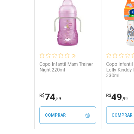
(0)
Copo Infantil Mam Trainer
Copo Infanti
Night 220ml
Lolly Kinddy
330ml
74
49
R$
R$
,59
,99
COMPRAR
COMPRAR