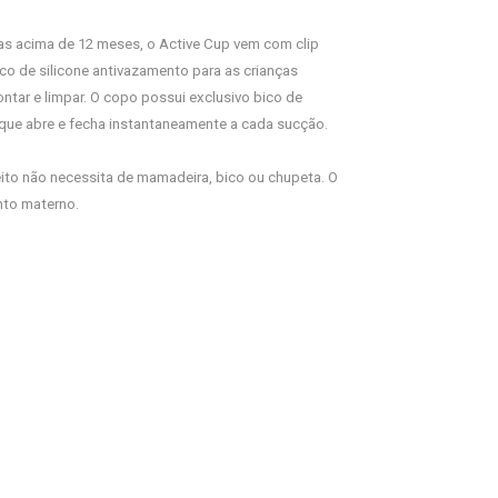
as acima de 12 meses, o Active Cup vem com clip
bico de silicone antivazamento para as crianças
montar e limpar. O copo possui exclusivo bico de
 que abre e fecha instantaneamente a cada sucção.
eito não necessita de mamadeira, bico ou chupeta. O
nto materno.