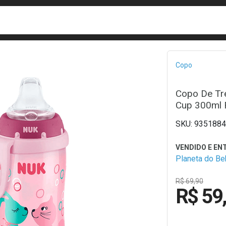
busca
isa?
Bread
Copo
Copo De Tr
Cup 300ml
9351884
Planeta do B
R$ 69,90
R$ 59