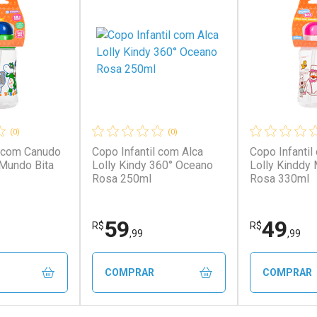
(0)
(0)
l com Canudo
Copo Infantil com Alca
Copo Infanti
 Mundo Bita
Lolly Kindy 360° Oceano
Lolly Kinddy
Rosa 250ml
Rosa 330ml
59
49
R$
R$
,99
,99
COMPRAR
COMPRAR