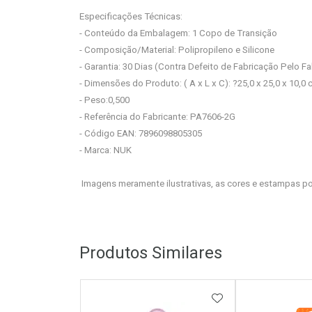
Especificações Técnicas:
- Conteúdo da Embalagem: 1 Copo de Transição
- Composição/Material: Polipropileno e Silicone
- Garantia: 30 Dias (Contra Defeito de Fabricação Pelo Fa
- Dimensões do Produto: ( A x L x C): ?25,0 x 25,0 x 10,0
- Peso:0,500
- Referência do Fabricante: PA7606-2G
- Código EAN: 7896098805305
- Marca: NUK
Imagens meramente ilustrativas, as cores e estampas po
Produtos Similares
ADICIONAR AOS 