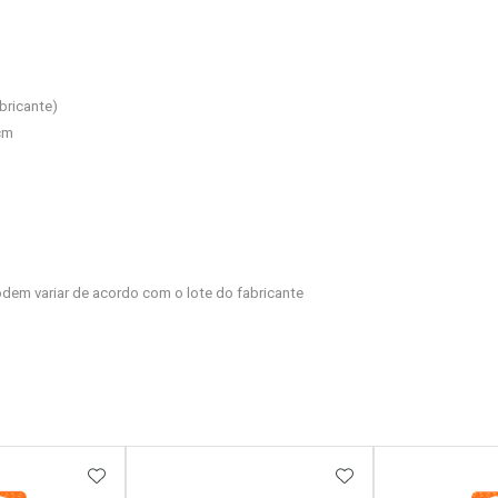
bricante)
 cm
dem variar de acordo com o lote do fabricante
FAVORITOS
ADICIONAR AOS FAVORITOS
ADICIONAR AOS 