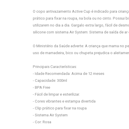
O copo antivazamento Active Cup é indicado para crianç
prático para fixar na roupa, na bola ou no cinto. Possui 
utilizarem no dia a dia. Gargalo extra largo, fácil de des
silicone com sistema Air System: Sistema de saída de ar
O Ministério da Saúde adverte: A criança que mama no p
uso de mamadeira, bico ou chupeta prejudica o aleitame
Principais Características:
- Idade Recomendada: Acima de 12 meses
- Capacidade: 300ml
- BPA Free
- Fácil de limpar e esterilizar.
- Cores vibrantes e estampa divertida
- Clip prático para fixar na roupa
- Sistema Air System
- Cor: Rosa