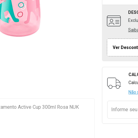
DES
Excl
Saib
Ver Descont
CAL
Formulári
Calc
Não 
zamento Active Cup 300ml Rosa NUK
Informe se