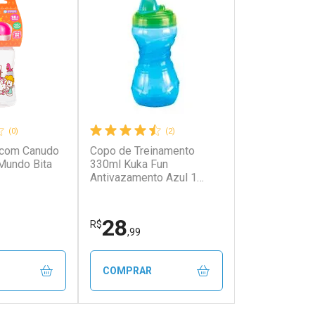
(0)
(2)
l com Canudo
Copo de Treinamento
 Mundo Bita
330ml Kuka Fun
Antivazamento Azul 1
Unidade
28
R$
,99
COMPRAR