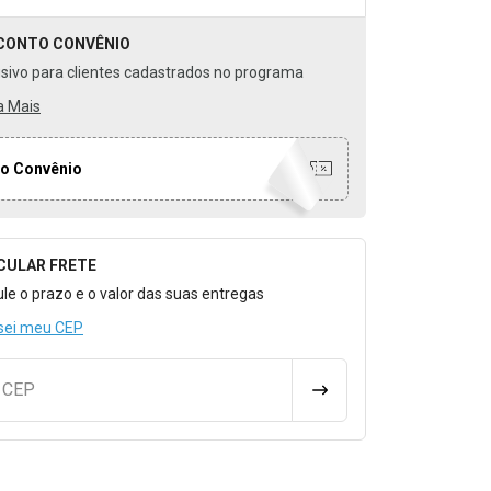
CONTO
CONVÊNIO
usivo para clientes cadastrados no programa
a Mais
o Convênio
CULAR FRETE
o para Calcular o Frete
ule o prazo e o valor das suas entregas
sei meu CEP
u CEP
CALCULAR FRETE