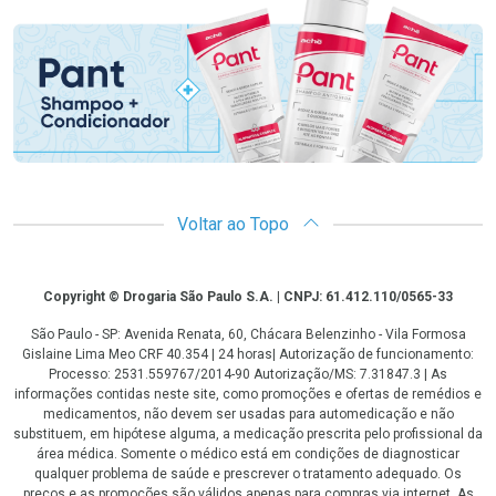
Promoção em Destaque
Voltar ao Topo
Copyright
Copyright © Drogaria São Paulo S.A. | CNPJ: 61.412.110/0565-33
São Paulo - SP: Avenida Renata, 60, Chácara Belenzinho - Vila Formosa
Gislaine Lima Meo CRF 40.354 | 24 horas| Autorização de funcionamento:
Processo: 2531.559767/2014-90 Autorização/MS: 7.31847.3 | As
informações contidas neste site, como promoções e ofertas de remédios e
medicamentos, não devem ser usadas para automedicação e não
substituem, em hipótese alguma, a medicação prescrita pelo profissional da
área médica. Somente o médico está em condições de diagnosticar
qualquer problema de saúde e prescrever o tratamento adequado. Os
preços e as promoções são válidos apenas para compras via internet. As