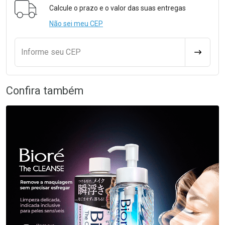
Calcule o prazo e o valor das suas entregas
Não sei meu CEP
Informe seu CEP
CALCULA
Confira também