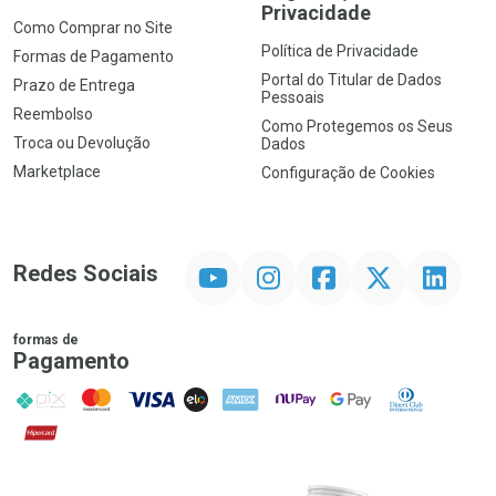
Privacidade
Como Comprar no Site
Política de Privacidade
Formas de Pagamento
Portal do Titular de Dados
Prazo de Entrega
Pessoais
Reembolso
Como Protegemos os Seus
Troca ou Devolução
Dados
Marketplace
Configuração de Cookies
YouTube
Instagram
Facebook
Twitter
Linkedin
Redes Sociais
formas de
Pagamento
PIX
MasterCard
VISA
ELO
AMEX
NuPay
Google Pay
Diners Club
Hipercard