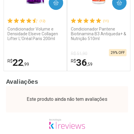
COMPRAR
COMPRAR
(12)
(11)
Condicionador Volume e
Condicionador Pantene
Ativar Desconto
Ativar Desconto
Densidade Elseve Collagen
Biotinamina B3 Antiqueda+ &
Lifter L'Oréal Paris 200ml
Comprar sem Desconto
Nutrição 510ml
Comprar sem Desconto
Por R$ 28,79/cada
Por R$ 17,59/cada
Comprar sem Desconto
Comprar sem Desconto
29% OFF
Por R$ 28,79/cada
Por R$ 17,59/cada
R$ 51,90
22
36
R$
R$
,99
,59
FECHAR
F
FECHAR
F
Avaliações
Laboratório
Laboratório
Por Menos
Por Menos
Este produto ainda não tem avaliações