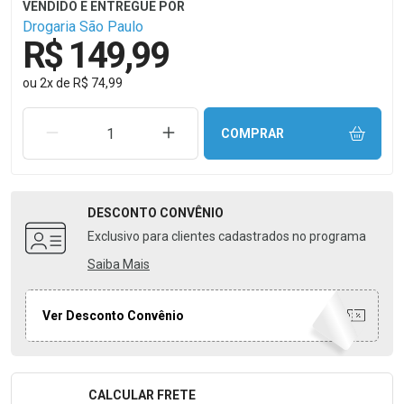
Drogaria São Paulo
R$ 149,99
ou
2
x
de
R$ 74,99
REMOVER UMA UNIDADE
AUMENTAR UMA UNIDADE
COMPRAR
DESCONTO
CONVÊNIO
Exclusivo para clientes cadastrados no programa
Saiba Mais
Ver Desconto Convênio
CALCULAR FRETE
Formulário para Calcular o Frete