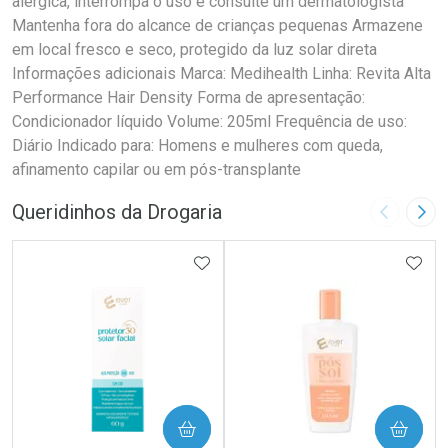
alérgica, interrompa o uso e consulte um dermatologista
Mantenha fora do alcance de crianças pequenas Armazene
em local fresco e seco, protegido da luz solar direta
Informações adicionais Marca: Medihealth Linha: Revita Alta
Performance Hair Density Forma de apresentação:
Condicionador líquido Volume: 205ml Frequência de uso:
Diário Indicado para: Homens e mulheres com queda,
afinamento capilar ou em pós-transplante
Queridinhos da Drogaria
Imagem A
Pró
ADICIONAR AOS FAVORITOS
ADIC
COMPRAR
COMPRAR