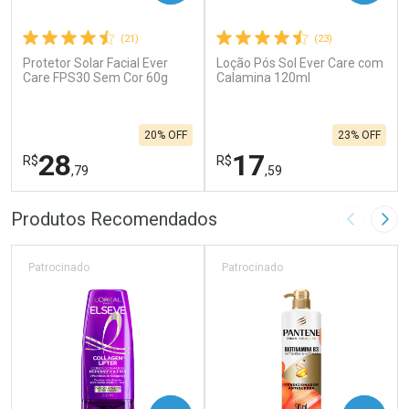
(21)
(23)
Protetor Solar Facial Ever
Loção Pós Sol Ever Care com
Care FPS30 Sem Cor 60g
Calamina 120ml
20% OFF
23% OFF
28
17
R$
R$
,79
,59
FECHAR
F
FECHAR
F
Produtos Recomendados
Imagem A
Pró
Laboratório
Laboratório
Por Menos
Por Menos
Patrocinado
Patrocinado