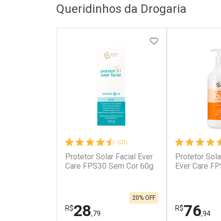
Queridinhos da Drogaria
ADICIONAR AOS 
(21)
Protetor Solar Facial Ever
Protetor Sola
Care FPS30 Sem Cor 60g
Ever Care F
20% OFF
28
76
R$
R$
,79
,94