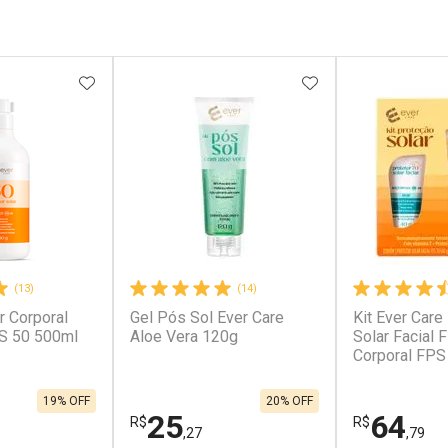
FAVORITOS
ADICIONAR AOS FAVORITOS
ADICIONAR AOS 
(13)
(14)
r Corporal
Gel Pós Sol Ever Care
Kit Ever Care
PS 50 500ml
Aloe Vera 120g
Solar Facial 
Corporal FPS
19% OFF
20% OFF
25
64
R$
R$
,27
,79