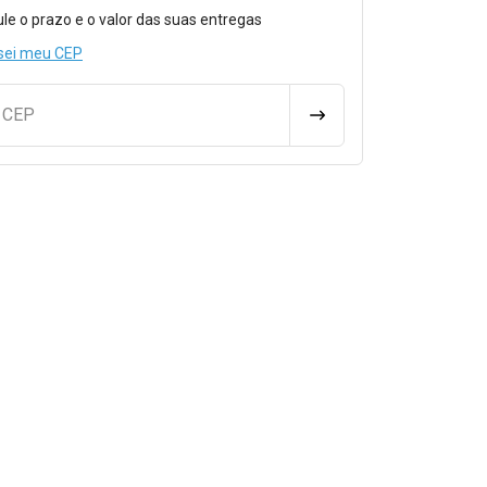
o para Calcular o Frete
ule o prazo e o valor das suas entregas
sei meu CEP
u CEP
CALCULAR FRETE