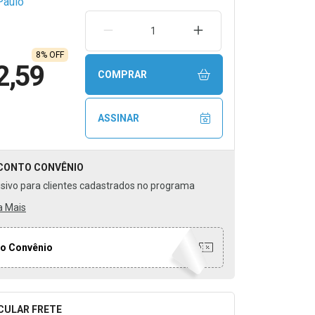
Paulo
REMOVER UMA UNIDADE
AUMENTAR UMA UNIDA
8% OFF
2,59
COMPRAR
ASSINAR
CONTO
CONVÊNIO
usivo para clientes cadastrados no programa
a Mais
o Convênio
CULAR FRETE