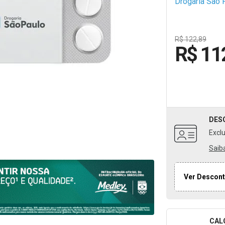
Drogaria São 
R$ 122,89
R$ 11
DES
Excl
Saib
Ver Descont
CAL