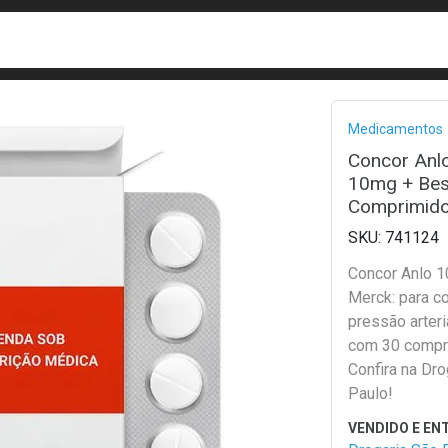
busca
isa?
Bread
Medicamentos
Concor Anl
10mg + Bes
Comprimid
741124
Concor Anlo
Merck: para co
pressão arteri
com 30 compr
Confira na Dro
Paulo!