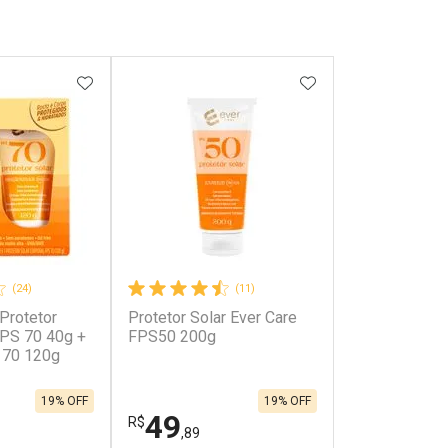
FAVORITOS
ADICIONAR AOS FAVORITOS
ADICIONAR AOS 
(24)
(11)
 Protetor
Protetor Solar Ever Care
FPS 70 40g +
FPS50 200g
 70 120g
19% OFF
19% OFF
49
R$
,89