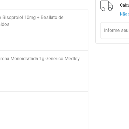
Formulári
Calc
Não 
 Bisoprolol 10mg + Besilato de
midos
Informe se
pirona Monoidratada 1g Genérico Medley