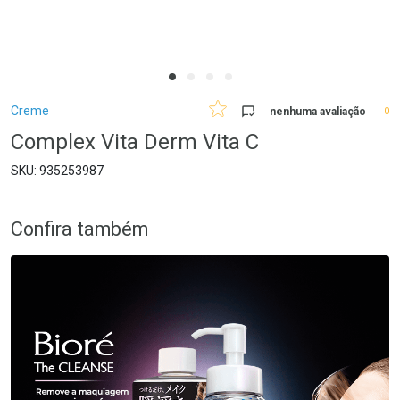
Breadcrumb
Creme
nenhuma avaliação
0
Complex Vita Derm Vita C
935253987
Confira também