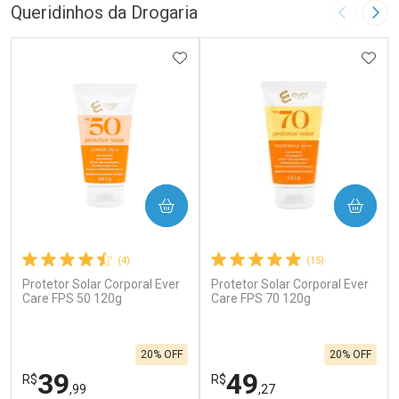
Queridinhos da Drogaria
Imagem A
Pró
ADICIONAR AOS FAVORITOS
ADIC
COMPRAR
COMPRAR
(4)
(15)
Protetor Solar Corporal Ever
Protetor Solar Corporal Ever
Care FPS 50 120g
Care FPS 70 120g
20% OFF
20% OFF
39
49
R$
R$
,99
,27