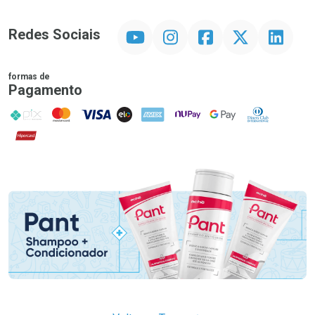
YouTube
Instagram
Facebook
Twitter
Linkedin
Redes Sociais
formas de
Pagamento
PIX
MasterCard
VISA
ELO
AMEX
NuPay
Google Pay
Diners Club
Hipercard
Promoção em Destaque