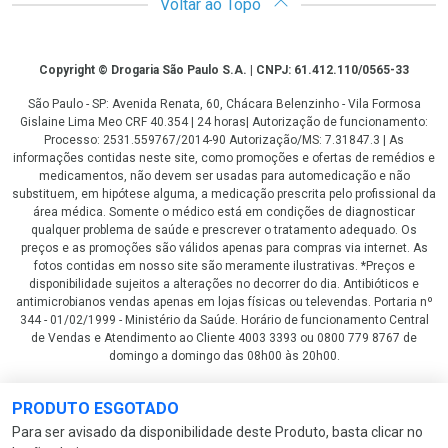
Voltar ao Topo
Copyright
Copyright © Drogaria São Paulo S.A. | CNPJ: 61.412.110/0565-33
São Paulo - SP: Avenida Renata, 60, Chácara Belenzinho - Vila Formosa
Gislaine Lima Meo CRF 40.354 | 24 horas| Autorização de funcionamento:
Processo: 2531.559767/2014-90 Autorização/MS: 7.31847.3 | As
informações contidas neste site, como promoções e ofertas de remédios e
medicamentos, não devem ser usadas para automedicação e não
substituem, em hipótese alguma, a medicação prescrita pelo profissional da
área médica. Somente o médico está em condições de diagnosticar
qualquer problema de saúde e prescrever o tratamento adequado. Os
preços e as promoções são válidos apenas para compras via internet. As
fotos contidas em nosso site são meramente ilustrativas. *Preços e
disponibilidade sujeitos a alterações no decorrer do dia. Antibióticos e
antimicrobianos vendas apenas em lojas físicas ou televendas. Portaria nº
344 - 01/02/1999 - Ministério da Saúde. Horário de funcionamento Central
de Vendas e Atendimento ao Cliente 4003 3393 ou 0800 779 8767 de
domingo a domingo das 08h00 às 20h00.
LGPD Aceite os Cookies
PRODUTO ESGOTADO
Para ser avisado da disponibilidade deste Produto, basta clicar no