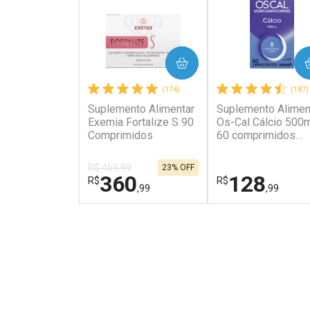
COMPRAR
COMPRAR
(174)
(187)
Suplemento Alimentar
Suplemento Alimen
Exemia Fortalize S 90
Os-Cal Cálcio 500
Comprimidos
60 comprimidos
revestidos
R$ 469,99
23% OFF
360
128
R$
R$
,99
,99
FECHAR
FECHAR
Laboratório
Laboratório
Por Menos
Por Menos
Tudo sobre a Drogaria S