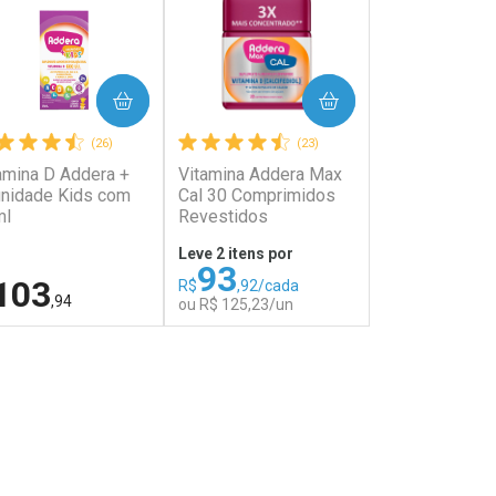
COMPRAR
COMPRAR
COMP
(26)
(23)
amina D Addera +
Vitamina Addera Max
Vitamina Adde
nidade Kids com
Cal 30 Comprimidos
+Imunidade M
ml
Revestidos
30 Comprimid
Revestidos
Leve 2 itens por
Leve 2 itens po
93
92
103
R$
,92/cada
R$
,06/ca
,94
ou R$ 125,23/un
ou R$ 122,75/u
HAR
HAR
FECHAR
FECHAR
FECHAR
FECHAR
boratório
Laboratório
Laboratóri
or Menos
Por Menos
Por Men