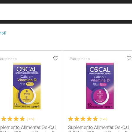
busca
isa?
nofi
e
ateleira
ADICIONAR AOS FAVORITOS
A
atrocinado
Patrocinado
(309)
(176)
plemento Alimentar Os-Cal
Suplemento Alimentar Os-Cal