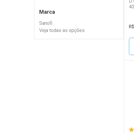
D 
40
Filtros
Marca
Sanofi
R$
Veja todas as opções
L
P