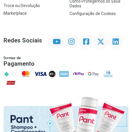
Como Protegemos os Seus
Troca ou Devolução
Dados
Marketplace
Configuração de Cookies
YouTube
Instagram
Facebook
Twitter
Linkedin
Redes Sociais
formas de
Pagamento
PIX
MasterCard
VISA
ELO
AMEX
NuPay
Google Pay
Diners Club
Hipercard
Promoção em Destaque