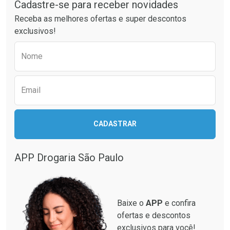
Cadastre-se para receber novidades
Ativar Desconto
Ativar Desconto
Receba as melhores ofertas e super descontos
Comprar sem Desconto
Comprar sem Desconto
exclusivos!
Por R$ 49,89/cada
Por R$ 60,74/cada
Comprar sem Desconto
Comprar sem Desconto
Preencha o formulário abaixo para receber 
Por R$ 49,89/cada
Por R$ 60,74/cada
Nome
Email
CADASTRAR
APP Drogaria São Paulo
Baixe o
APP
e confira
ofertas e descontos
exclusivos para você!