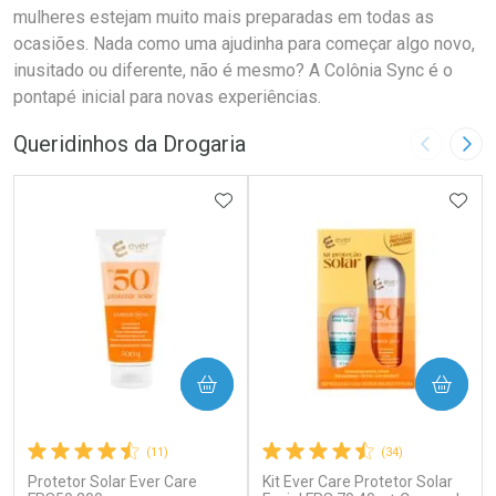
mulheres estejam muito mais preparadas em todas as
ocasiões. Nada como uma ajudinha para começar algo novo,
inusitado ou diferente, não é mesmo? A Colônia Sync é o
pontapé inicial para novas experiências.
Queridinhos da Drogaria
Imagem A
Pró
ADICIONAR AOS FAVORITOS
ADIC
COMPRAR
COMPRAR
(11)
(34)
Protetor Solar Ever Care
Kit Ever Care Protetor Solar