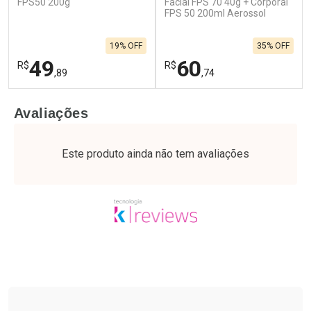
FPS50 200g
Facial FPS 70 40g + Corporal
FPS 50 200ml Aerossol
19% OFF
35% OFF
49
60
R$
R$
,89
,74
FECHAR
F
FECHAR
F
Avaliações
Laboratório
Laboratório
Por Menos
Por Menos
Este produto ainda não tem avaliações
Tudo sobre a Drogaria São Paulo