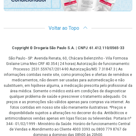
Voltar ao Topo
Copyright
Copyright © Drogaria São Paulo S.A. | CNPJ: 61.412.110/0565-33
São Paulo - SP: Avenida Renata, 60, Chácara Belenzinho - Vila Formosa
Gislaine Lima Meo CRF 40.354 | 24 horas| Autorização de funcionamento:
Processo: 2531.559767/2014-90 Autorização/MS: 7.31847.3 | As
informações contidas neste site, como promoções e ofertas de remédios e
medicamentos, não devem ser usadas para automedicação e não
substituem, em hipótese alguma, a medicação prescrita pelo profissional da
área médica. Somente o médico está em condições de diagnosticar
qualquer problema de saúde e prescrever o tratamento adequado. Os
preços e as promoções são válidos apenas para compras via internet. As
fotos contidas em nosso site são meramente ilustrativas. *Preços e
disponibilidade sujeitos a alterações no decorrer do dia. Antibióticos e
antimicrobianos vendas apenas em lojas físicas ou televendas. Portaria nº
344 - 01/02/1999 - Ministério da Saúde. Horário de funcionamento Central
de Vendas e Atendimento ao Cliente 4003 3393 ou 0800 779 8767 de
domingo a domingo das 08h00 às 20h00.