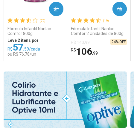
COMPRAR
COMPRAR
(72)
(19)
Fórmula Infantil Nanlac
Fórmula Infantil Nanlac
Comfor 800g
Comfor 2 Unidades de 800g
Leve 2 itens por
24% OFF
R$ 140,99
57
106
R$
,59/cada
R$
,99
ou R$ 76,78/un
FECHAR
FECHAR
FEC
FEC
Laboratório
Laboratório
Por Menos
Por Menos
Ativar Desconto
Ativar Desconto