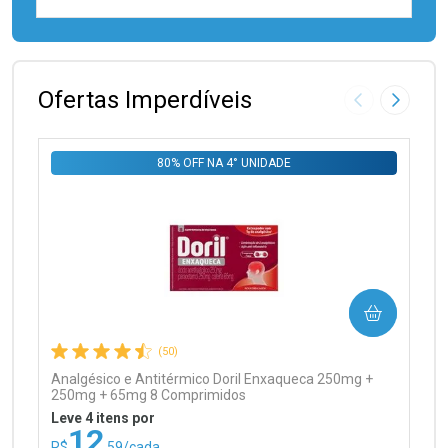
FECHAR
FECHAR
Laboratório
Por Menos
Ofertas Imperdíveis
Imagem Anter
Próxima
80% OFF NA 4° UNIDADE
Ativar Desconto
COMPRAR
Comprar sem Desconto
Comprar sem Desconto
Por R$ 99,90/cada
Por R$ 99,90/cada
(50)
Analgésico e Antitérmico Doril Enxaqueca 250mg +
250mg + 65mg 8 Comprimidos
Leve 4 itens por
12
R$
,59/cada