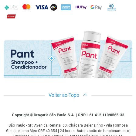
PIX
MasterCard
VISA
ELO
AMEX
NuPay
Google Pay
Diners Club
Hipercard
Promoção em Destaque
Voltar ao Topo
Copyright
Copyright © Drogaria São Paulo S.A. | CNPJ: 61.412.110/0565-33
São Paulo - SP: Avenida Renata, 60, Chácara Belenzinho - Vila Formosa
Gislaine Lima Meo CRF 40.354 | 24 horas| Autorização de funcionamento: