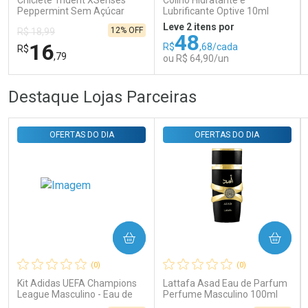
Chiclete Trident XSenses
Colírio Hidratante e
Peppermint Sem Açúcar
Lubrificante Optive 10ml
Garrafa 54g
Leve 2 itens por
12% OFF
R$ 18,99
48
16
R$
,68/cada
R$
,79
ou R$ 64,90/un
FECHAR
FECHAR
FEC
FEC
Destaque Lojas Parceiras
Laboratório
Laboratório
Por Menos
Por Menos
OFERTAS DO DIA
OFERTAS DO DIA
COMPRAR
COMPRAR
Ativar Desconto
Ativar Desconto
(0)
(0)
Comprar sem Desconto
Comprar sem Desconto
Comprar sem Desconto
Comprar sem Desconto
Kit Adidas UEFA Champions
Lattafa Asad Eau de Parfum
Por R$ 16,79/cada
Por R$ 64,90/cada
Por R$ 16,79/cada
Por R$ 64,90/cada
League Masculino - Eau de
Perfume Masculino 100ml
Toilette 100ml + Shower Gel