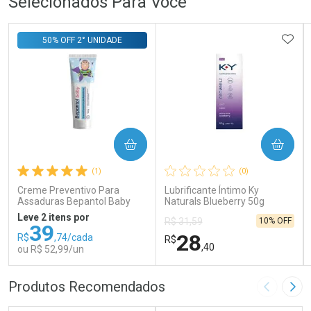
Selecionados Para Você
ADIC
50% OFF 2° UNIDADE
COMPRAR
COMPRAR
(1)
(0)
Creme Preventivo Para
Lubrificante Íntimo Ky
Assaduras Bepantol Baby
Naturals Blueberry 50g
Toy Story Personagens
Leve 2 itens por
10% OFF
R$ 31,59
Sortidos 120g
39
28
R$
,74/cada
R$
,40
ou R$ 52,99/un
FECHAR
FECHAR
FEC
FEC
Produtos Recomendados
Imagem A
Pró
Laboratório
Laboratório
Por Menos
Por Menos