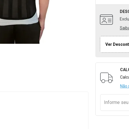
DES
Excl
Saib
Ver Descont
CAL
Formulári
Calc
Não 
Informe se