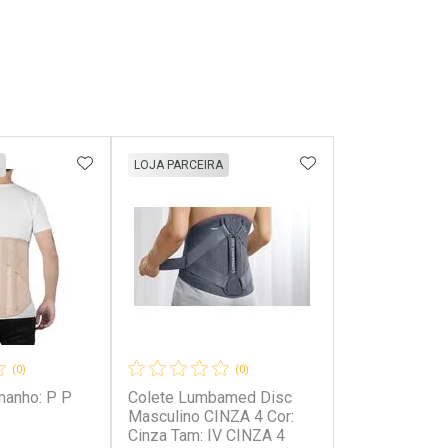
FAVORITOS
ADICIONAR AOS FAVORITOS
ADICIONAR AOS 
LOJA PARCEIRA
(0)
(0)
Colete Lumbamed Disc
Masculino CINZA 4 Cor:
Cinza Tam: IV CINZA 4