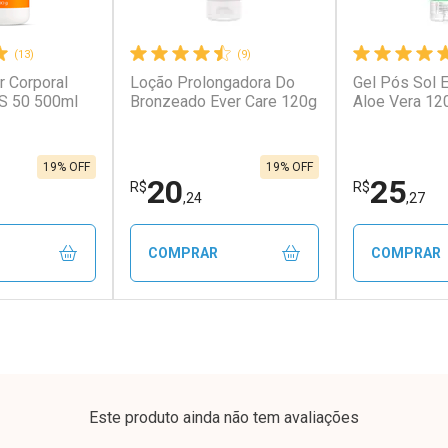
(13)
(9)
r Corporal
Loção Prolongadora Do
Gel Pós Sol 
conto
Ativar Desconto
Ativar Desc
PS 50 500ml
Bronzeado Ever Care 120g
Aloe Vera 12
em Desconto
Comprar sem Desconto
Comprar s
em Desconto
Comprar sem Desconto
Comprar s
,00/cada
Por R$ 189,90/cada
Por R$ 269,
00/cada
Por R$ 189,90/cada
Por R$ 269,
19% OFF
19% OFF
20
25
R$
R$
,24
,27
COMPRAR
COMPRAR
FECHAR
FECHAR
FECHAR
FECHAR
rio
Laboratório
Laborató
os
Por Menos
Por Men
Este produto ainda não tem avaliações