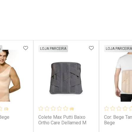
FAVORITOS
ADICIONAR AOS FAVORITOS
ADICIONAR AOS 
A
LOJA PARCEIRA
LOJA PARCEIRA
(0)
(0)
Bege
Colete Max Putti Baixo
Cor: Bege Tamanho: P P
Ortho Care Dellamed M
Bege