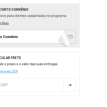
CONTO
CONVÊNIO
usivo para clientes cadastrados no programa
a Mais
o Convênio
CULAR FRETE
o para Calcular o Frete
ule o prazo e o valor das suas entregas
sei meu CEP
u CEP
CALCULAR FRETE