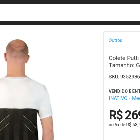
busca
isa?
Bread
Outros
Colete Putti
Tamanho: G
9352986
INATIVO - M
R$ 26
ou
5
x
de
R$ 53,