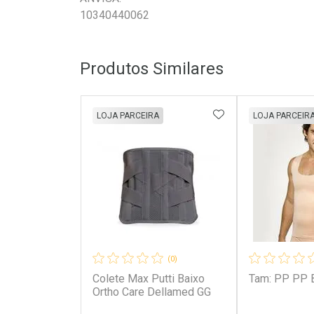
10340440062
Produtos Similares
ADICIONAR AOS 
LOJA PARCEIRA
LOJA PARCEIR
(0)
Colete Max Putti Baixo
Tam: PP PP 
Ortho Care Dellamed GG