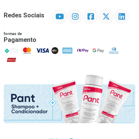
YouTube
Instagram
Facebook
Twitter
Linkedin
Redes Sociais
formas de
Pagamento
PIX
MasterCard
VISA
ELO
AMEX
NuPay
Google Pay
Diners Club
Hipercard
Promoção em Destaque