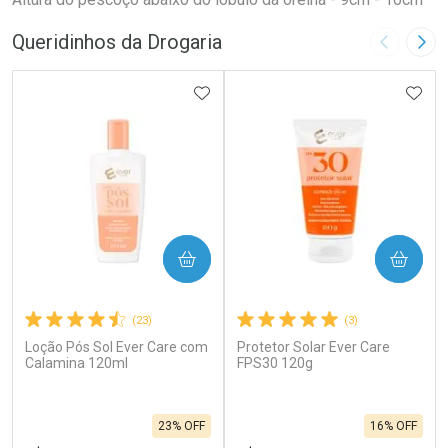
Queridinhos da Drogaria
Imagem A
Pró
ADICIONAR AOS FAVORITOS
ADIC
COMPRAR
COMPRAR
(23)
(3)
Loção Pós Sol Ever Care com
Protetor Solar Ever Care
Calamina 120ml
FPS30 120g
23% OFF
16% OFF