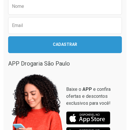
Preencha o formulário abaixo para receber 
Por R$ 17,59/cada
Por R$ 34,39/cada
Nome
Email
CADASTRAR
APP Drogaria São Paulo
Baixe o
APP
e confira
ofertas e descontos
exclusivos para você!