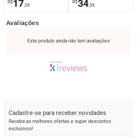
17
34
R$
R$
,59
,39
FECHAR
F
FECHAR
F
Avaliações
Laboratório
Laboratório
Por Menos
Por Menos
Este produto ainda não tem avaliações
Tudo sobre a Drogaria São Paulo
Cadastre-se para receber novidades
Ativar Desconto
Ativar Desconto
Receba as melhores ofertas e super descontos
Comprar sem Desconto
Comprar sem Desconto
exclusivos!
Por R$ 17,59/cada
Por R$ 34,39/cada
Comprar sem Desconto
Comprar sem Desconto