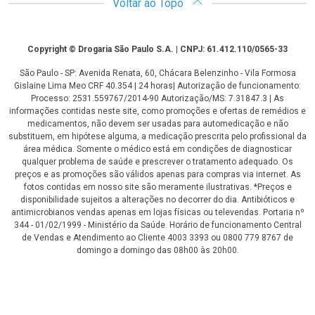
Voltar ao Topo
Copyright
Copyright © Drogaria São Paulo S.A. | CNPJ: 61.412.110/0565-33
São Paulo - SP: Avenida Renata, 60, Chácara Belenzinho - Vila Formosa
Gislaine Lima Meo CRF 40.354 | 24 horas| Autorização de funcionamento:
Processo: 2531.559767/2014-90 Autorização/MS: 7.31847.3 | As
informações contidas neste site, como promoções e ofertas de remédios e
medicamentos, não devem ser usadas para automedicação e não
substituem, em hipótese alguma, a medicação prescrita pelo profissional da
área médica. Somente o médico está em condições de diagnosticar
qualquer problema de saúde e prescrever o tratamento adequado. Os
preços e as promoções são válidos apenas para compras via internet. As
fotos contidas em nosso site são meramente ilustrativas. *Preços e
disponibilidade sujeitos a alterações no decorrer do dia. Antibióticos e
antimicrobianos vendas apenas em lojas físicas ou televendas. Portaria nº
344 - 01/02/1999 - Ministério da Saúde. Horário de funcionamento Central
de Vendas e Atendimento ao Cliente 4003 3393 ou 0800 779 8767 de
domingo a domingo das 08h00 às 20h00.
LGPD Aceite os Cookies