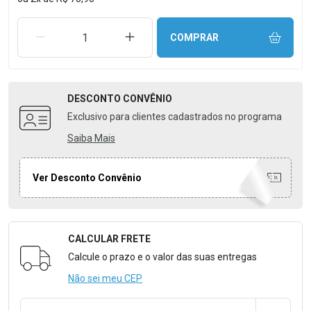
REMOVER UMA UNIDADE
AUMENTAR UMA UNIDADE
COMPRAR
DESCONTO
CONVÊNIO
Exclusivo para clientes cadastrados no programa
Saiba Mais
Ver Desconto Convênio
CALCULAR FRETE
Formulário para Calcular o Frete
Calcule o prazo e o valor das suas entregas
Não sei meu CEP