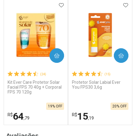
ADICIONAR AOS FAVORITOS
ADIC
COMPRAR
COMPRAR
(24)
(15)
Kit Ever Care Protetor Solar
Protetor Solar Labial Ever
Facial FPS 70 40g + Corporal
You FPS30 3,6g
FPS 70 120g
19% OFF
20% OFF
64
15
R$
R$
,79
,19
FECHAR
F
FECHAR
F
Avaliações