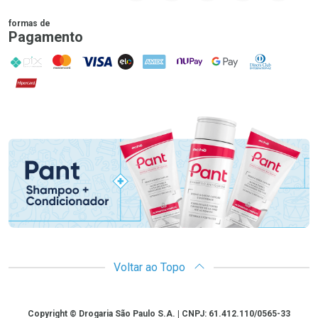
formas de
Pagamento
PIX
MasterCard
VISA
ELO
AMEX
NuPay
Google Pay
Diners Club
Hipercard
Promoção em Destaque
Voltar ao Topo
Copyright
Copyright © Drogaria São Paulo S.A. | CNPJ: 61.412.110/0565-33