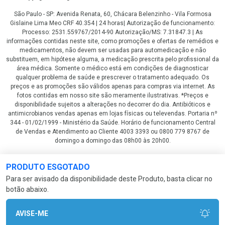
São Paulo - SP: Avenida Renata, 60, Chácara Belenzinho - Vila Formosa
Gislaine Lima Meo CRF 40.354 | 24 horas| Autorização de funcionamento:
Processo: 2531.559767/2014-90 Autorização/MS: 7.31847.3 | As
informações contidas neste site, como promoções e ofertas de remédios e
medicamentos, não devem ser usadas para automedicação e não
substituem, em hipótese alguma, a medicação prescrita pelo profissional da
área médica. Somente o médico está em condições de diagnosticar
qualquer problema de saúde e prescrever o tratamento adequado. Os
preços e as promoções são válidos apenas para compras via internet. As
fotos contidas em nosso site são meramente ilustrativas. *Preços e
disponibilidade sujeitos a alterações no decorrer do dia. Antibióticos e
antimicrobianos vendas apenas em lojas físicas ou televendas. Portaria nº
344 - 01/02/1999 - Ministério da Saúde. Horário de funcionamento Central
de Vendas e Atendimento ao Cliente 4003 3393 ou 0800 779 8767 de
domingo a domingo das 08h00 às 20h00.
LGPD Aceite os Cookies
PRODUTO ESGOTADO
Para ser avisado da disponibilidade deste Produto, basta clicar no
botão abaixo.
AVISE-ME