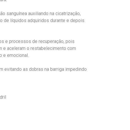
ão sanguínea auxiliando na cicatrização,
o de líquidos adquiridos durante e depois
dos e processos de recuperação, pois
am e aceleram o restabelecimento com
co e emocional.
im evitando as dobras na barriga impedindo
ril