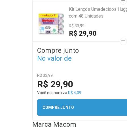
Kit Lenços Umedecidos Hugg
com 48 Unidades
R$ 33,99
R$ 29,90
Compre junto
No valor de
R$ 33,99
R$ 29,90
Você economiza
R$ 4,09
COMPRE JUNTO
Marca
Macom