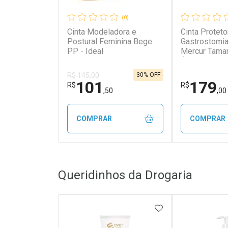
(0)
Cinta Modeladora e
Cinta Proteto
Postural Feminina Bege
Gastrostomia
PP - Ideal
Mercur Tama
Único
30% OFF
R$ 145,00
101
179
R$
R$
,50
,00
COMPRAR
COMPRAR
FECHAR
FECHAR
Queridinhos da Drogaria
Laboratório
Laborató
Por Menos
Por Men
ADICIONAR AOS 