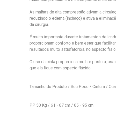
As malhas de alta compressão ativam a circulaç
reduzindo o edema (inchaço) e ativa a eliminaçã
da cirurgia.
É muito importante durante tratamentos delica
proporcionam conforto e bem estar que facilit
resultados muito satisfatórios, no aspecto físi
O uso da cinta proporciona melhor postura, ass
que ela fique com aspecto flácido.
Tamanho do Produto / Seu Peso / Cintura / Quad
PP 50 Kg / 61 - 67 cm / 85 - 95 cm