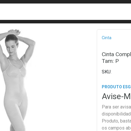
busca
isa?
Bread
Cinta
Cinta Comp
Tam: P
PRODUTO ES
Avise-M
Para ser avis
disponibilida
Produto, bast
os campos ab