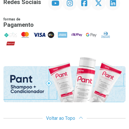
Redes Sociais
formas de
Pagamento
PIX
MasterCard
VISA
ELO
AMEX
NuPay
Google Pay
Diners Club
Hipercard
Promoção em Destaque
Voltar ao Topo