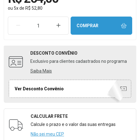
ou
5
x
de
R$ 52,80
REMOVER UMA UNIDADE
AUMENTAR UMA UNIDADE
COMPRAR
DESCONTO
CONVÊNIO
Exclusivo para clientes cadastrados no programa
Saiba Mais
Ver Desconto Convênio
CALCULAR FRETE
Formulário para Calcular o Frete
Calcule o prazo e o valor das suas entregas
Não sei meu CEP