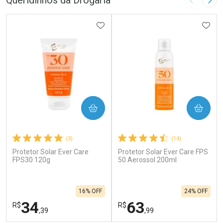
Queridinhos da Drogaria
Imagem A
Pró
ADICIONAR AOS FAVORITOS
ADIC
COMPRAR
COMPRAR
(3)
(14)
Protetor Solar Ever Care
Protetor Solar Ever Care FPS
FPS30 120g
50 Aerossol 200ml
16% OFF
24% OFF
34
63
R$
R$
,39
,99