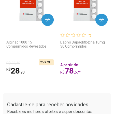
COMPRAR
COMPRAR
(0)
(0)
Alginac 1000 15
Daplys Dapagliflozina 10mg
Ativar Desconto
Ativar Desconto
Comprimidos Revestidos
30 Comprimidos
Comprar sem Desconto
Comprar sem Desconto
Por R$ 52,64/cada
Por R$ 49,89/cada
Comprar sem Desconto
Comprar sem Desconto
25% OFF
Por R$ 52,64/cada
Por R$ 49,89/cada
R$ 38,40
A partir de
28
78
R$
,90
R$
,57*
FECHAR
F
FECHAR
F
Tudo sobre a Drogaria São Paulo
Laboratório
Laboratório
Por Menos
Por Menos
Cadastre-se para receber novidades
Receba as melhores ofertas e super descontos