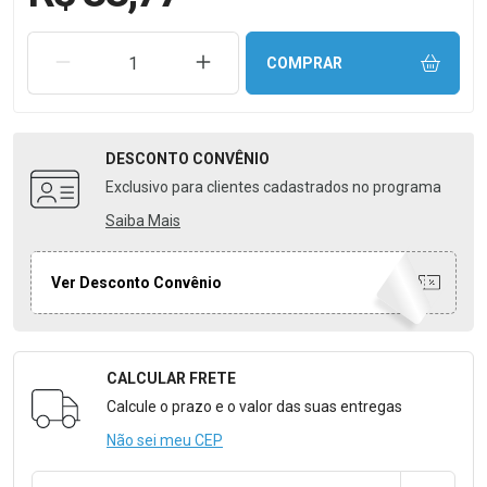
REMOVER UMA UNIDADE
AUMENTAR UMA UNIDADE
COMPRAR
DESCONTO
CONVÊNIO
Exclusivo para clientes cadastrados no programa
Saiba Mais
Ver Desconto Convênio
CALCULAR FRETE
Formulário para Calcular o Frete
Calcule o prazo e o valor das suas entregas
Não sei meu CEP