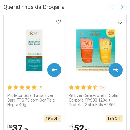
Queridinhos da Drogaria
Imagem A
Pró
ADICIONAR AOS FAVORITOS
ADIC
COMPRAR
COMPRAR
(5)
(24)
Protetor Solar Facial Ever
Kit Ever Care Protetor Solar
Care FPS 70 com Cor Pele
Corporal FPS30 120g +
Negra 40g
Protetor Solar Kids FPS60
120g
19% OFF
19% OFF
37
52
R$
R$
,25
,64