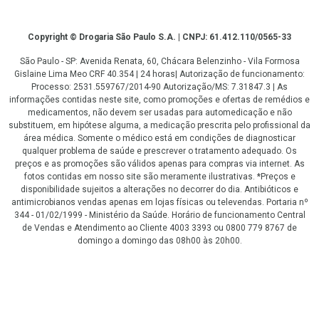
Copyright
Copyright © Drogaria São Paulo S.A. | CNPJ: 61.412.110/0565-33
São Paulo - SP: Avenida Renata, 60, Chácara Belenzinho - Vila Formosa
Gislaine Lima Meo CRF 40.354 | 24 horas| Autorização de funcionamento:
Processo: 2531.559767/2014-90 Autorização/MS: 7.31847.3 | As
informações contidas neste site, como promoções e ofertas de remédios e
medicamentos, não devem ser usadas para automedicação e não
substituem, em hipótese alguma, a medicação prescrita pelo profissional da
área médica. Somente o médico está em condições de diagnosticar
qualquer problema de saúde e prescrever o tratamento adequado. Os
preços e as promoções são válidos apenas para compras via internet. As
fotos contidas em nosso site são meramente ilustrativas. *Preços e
disponibilidade sujeitos a alterações no decorrer do dia. Antibióticos e
antimicrobianos vendas apenas em lojas físicas ou televendas. Portaria nº
344 - 01/02/1999 - Ministério da Saúde. Horário de funcionamento Central
de Vendas e Atendimento ao Cliente 4003 3393 ou 0800 779 8767 de
domingo a domingo das 08h00 às 20h00.
LGPD Aceite os Cookies