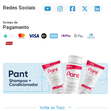
YouTube
Instagram
Facebook
Twitter
Linkedin
Redes Sociais
formas de
Pagamento
PIX
MasterCard
VISA
ELO
AMEX
NuPay
Google Pay
Diners Club
Hipercard
Promoção em Destaque
Voltar ao Topo