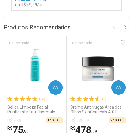
ou R$ 49,59/un
FECHAR
FECHAR
Laboratório
Por Menos
Produtos Recomendados
Imagem A
Pró
ADIC
Patrocinado
Patrocinado
Ativar Desconto
COMPRAR
COMPRAR
Comprar sem Desconto
Comprar sem Desconto
(93)
(6)
Por R$ 49,59/cada
Por R$ 49,59/cada
Gel de Limpeza Facial
Creme Antirrugas Área dos
Purificante Eau Thermale
Olhos SkinCeuticals A.G.E.
Avène Cleanance 300g
Advanced Eye 15ml
14% OFF
24% OFF
R$ 87,99
R$ 630,59
75
478
R$
R$
,99
,99