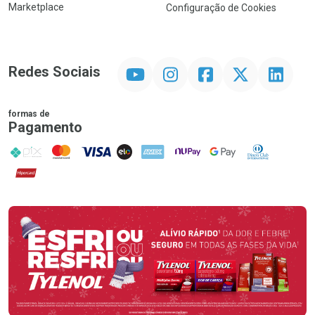
Marketplace
Configuração de Cookies
YouTube
Instagram
Facebook
Twitter
Linkedin
Redes Sociais
formas de
Pagamento
PIX
MasterCard
VISA
ELO
AMEX
NuPay
Google Pay
Diners Club
Hipercard
Promoção em Destaque