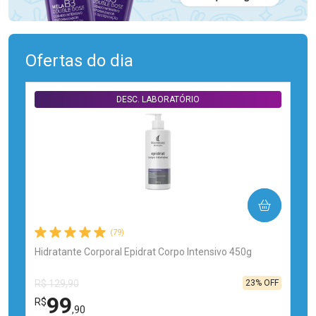
Ofertas do dia
DESC. LABORATÓRIO
COMPRAR
(79)
Hidratante Corporal Epidrat Corpo Intensivo 450g
23% OFF
R$ 129,90
99
R$
,90