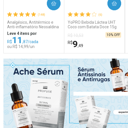
COMPRAR
COMPRAR
(148)
(6)
Analgésico, Antitérmico e
YoPRO Bebida Láctea UHT
Anti-inflamatório Neosaldina
Coco com Batata Doce 15g
30mg + 300mg + 30mg 10
de proteínas 250ml
Leve 4 itens por
10% OFF
R$ 10,53
Drágeas
11
9
R$
,87/cada
R$
,49
ou R$ 14,99/un
FECHAR
FECHAR
FEC
FEC
Laboratório
Laboratório
Por Menos
Por Menos
Ativar Desconto
Ativar Desconto