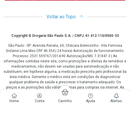
Voltar ao Topo
Copyright
Copyright © Drogaria São Paulo S.A. | CNPJ: 61.412.110/0565-33
São Paulo - SP: Avenida Renata, 60, Chácara Belenzinho - Vila Formosa
Gislaine Lima Meo CRF 40.354 | 24 horas| Autorização de funcionamento:
Processo: 2531.559767/2014-90 Autorização/MS: 7.31847.3 | As
informações contidas neste site, como promoções e ofertas de remédios e
medicamentos, não devem ser usadas para automedicação e não
substituem, em hipótese alguma, a medicação prescrita pelo profissional da
área médica. Somente o médico está em condições de diagnosticar
qualquer problema de saúde e prescrever o tratamento adequado. Os
preços e as promoções são válidos apenas para compras via internet. As
fotos contidas em nosso site são meramente ilustrativas. *Preços e
disponibilidade sujeitos a alterações no decorrer do dia. Antibióticos e
Home
Conta
Carrinho
Ajuda
Alertas
antimicrobianos vendas apenas em lojas físicas ou televendas. Portaria nº
344 - 01/02/1999 - Ministério da Saúde. Horário de funcionamento Central
de Vendas e Atendimento ao Cliente 4003 3393 ou 0800 779 8767 de
domingo a domingo das 08h00 às 20h00.
LGPD Aceite os Cookies