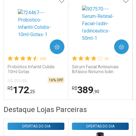
ADICIONAR AOS FAVORITOS
ADIC
Ativar Desconto
COMPRAR
COMPRAR
(63)
(4)
Comprar sem Desconto
Comprar sem Desconto
Por R$ 143,94/cada
Por R$ 143,94/cada
Probiótico Infantil Colidis
Sérum Facial Antissinais
10ml Gotas
Bifásico Noturno Isdin
Isdinceutics Retinal com
16% OFF
R$ 204,99
Retinaldeído 50ml
172
389
R$
R$
,25
,90
FECHAR
FECHAR
FEC
FEC
Destaque Lojas Parceiras
Laboratório
Laboratório
Por Menos
Por Menos
OFERTAS DO DIA
OFERTAS DO DIA