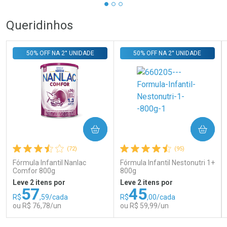
Queridinhos
50% OFF NA 2° UNIDADE
50% OFF NA 2° UNIDADE
COMPRAR
COMPRAR
(72)
(95)
Fórmula Infantil Nanlac
Fórmula Infantil Nestonutri 1+
Comfor 800g
800g
Leve 2 itens por
Leve 2 itens por
57
45
R$
,59/cada
R$
,00/cada
ou R$ 76,78/un
ou R$ 59,99/un