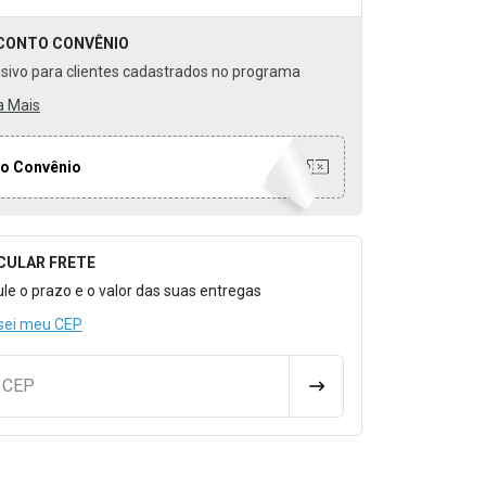
CONTO
CONVÊNIO
usivo para clientes cadastrados no programa
a Mais
o Convênio
CULAR FRETE
o para Calcular o Frete
ule o prazo e o valor das suas entregas
sei meu CEP
u CEP
CALCULAR FRETE