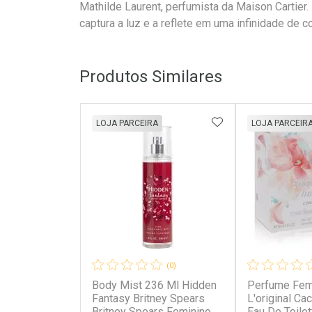
Mathilde Laurent, perfumista da Maison Cartier
captura a luz e a reflete em uma infinidade de co
Produtos Similares
ADICIONAR AOS 
LOJA PARCEIRA
LOJA PARCEIR
(0)
Body Mist 236 Ml Hidden
Perfume Fem
Fantasy Britney Spears
L'original Ca
Britney Spears Feminino
Eau De Toile