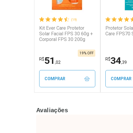
(19)
Kit Ever Care Protetor
Protetor Sola
Ativar Desconto
Ativar Des
Solar Facial FPS 30 60g +
Care FPS70 
Corporal FPS 30 200g
Comprar sem Desconto
Comprar s
Comprar sem Desconto
Comprar s
Por R$ 271,63/cada
Por R$ 584
Por R$ 271,63/cada
Por R$ 584,
19% OFF
51
34
R$
R$
,02
,39
COMPRAR
COMPRAR
FECHAR
FECHAR
Avaliações
Laboratório
Laborató
Por Menos
Por Men