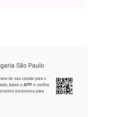
onto
Ativar Desconto
garia São Paulo
em Desconto
Comprar sem Desconto
em Desconto
Comprar sem Desconto
era do seu celular para o
9/cada
Por R$ 64,79/cada
9/cada
Por R$ 64,79/cada
lado, baixe o
APP
e confira
scontos exclusivos para