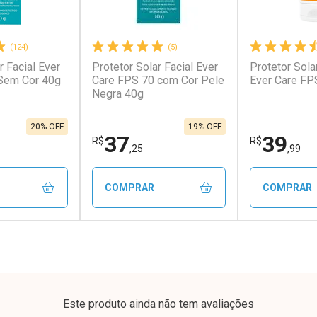
(124)
(5)
r Facial Ever
Protetor Solar Facial Ever
Protetor Sola
conto
Ativar Desconto
Ativar Desc
Sem Cor 40g
Care FPS 70 com Cor Pele
Ever Care FP
Negra 40g
em Desconto
Comprar sem Desconto
Comprar s
em Desconto
Comprar sem Desconto
Comprar s
,35/cada
Por R$ 273,00/cada
Por R$ 311,
35/cada
Por R$ 273,00/cada
Por R$ 311,
20% OFF
19% OFF
37
39
R$
R$
,25
,99
COMPRAR
COMPRAR
FECHAR
FECHAR
FECHAR
FECHAR
rio
Laboratório
Laborató
os
Por Menos
Por Men
Este produto ainda não tem avaliações