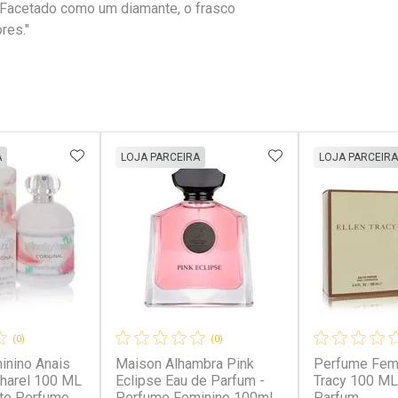
. Facetado como um diamante, o frasco
res."
FAVORITOS
ADICIONAR AOS FAVORITOS
ADICIONAR AOS 
A
LOJA PARCEIRA
LOJA PARCEIRA
(0)
(0)
inino Anais
Maison Alhambra Pink
Perfume Femi
charel 100 ML
Eclipse Eau de Parfum -
Tracy 100 ML
tte Perfume
Perfume Feminino 100ml
Parfum