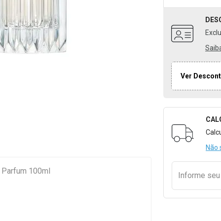
DES
Excl
Saib
Ver Descont
CAL
Formulári
Calc
Não 
e Parfum 100ml
Informe se