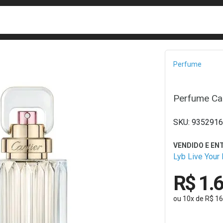
busca
isa?
Bread
Perfume
Perfume Car
9352916
Lyb Live Your
R$ 1.
ou
10
x
de
R$ 16