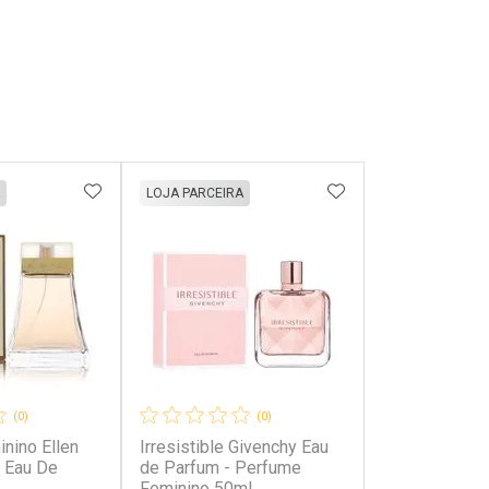
FAVORITOS
ADICIONAR AOS FAVORITOS
ADICIONAR AOS 
LOJA PARCEIRA
(0)
(0)
nino Ellen
Irresistible Givenchy Eau
 Eau De
de Parfum - Perfume
Feminino 50ml