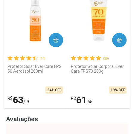
COMPRAR
COMPRAR
(14)
(20)
Protetor Solar Ever Care FPS
Protetor Solar Corporal Ever
50 Aerossol 200ml
Care FPS70 200g
24% OFF
19% OFF
63
61
R$
R$
,99
,55
FECHAR
F
FECHAR
F
Avaliações
Laboratório
Laboratório
Por Menos
Por Menos