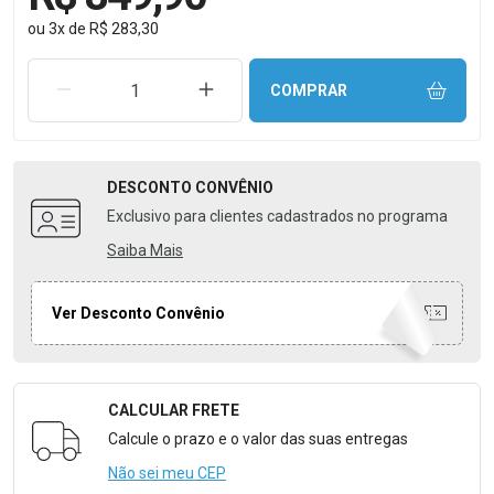
ou
3
x
de
R$ 283,30
REMOVER UMA UNIDADE
AUMENTAR UMA UNIDADE
COMPRAR
DESCONTO
CONVÊNIO
Exclusivo para clientes cadastrados no programa
Saiba Mais
Ver Desconto Convênio
CALCULAR FRETE
Formulário para Calcular o Frete
Calcule o prazo e o valor das suas entregas
Não sei meu CEP