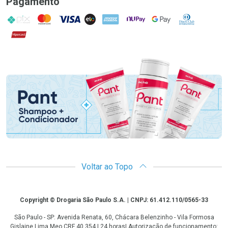
Pagamento
PIX
MasterCard
VISA
ELO
AMEX
NuPay
Google Pay
Diners Club
Hipercard
Promoção em Destaque
Voltar ao Topo
Copyright
Copyright © Drogaria São Paulo S.A. | CNPJ: 61.412.110/0565-33
São Paulo - SP: Avenida Renata, 60, Chácara Belenzinho - Vila Formosa
Gislaine Lima Meo CRF 40.354 | 24 horas| Autorização de funcionamento: