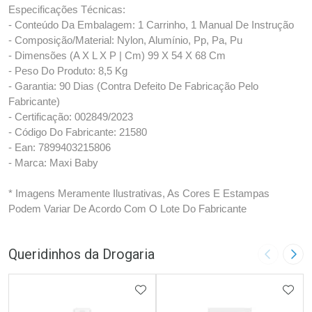
Especificações Técnicas:
- Conteúdo Da Embalagem: 1 Carrinho, 1 Manual De Instrução
- Composição/Material: Nylon, Alumínio, Pp, Pa, Pu
- Dimensões (A X L X P | Cm) 99 X 54 X 68 Cm
- Peso Do Produto: 8,5 Kg
- Garantia: 90 Dias (Contra Defeito De Fabricação Pelo
Fabricante)
- Certificação: 002849/2023
- Código Do Fabricante: 21580
- Ean: 7899403215806
- Marca: Maxi Baby
* Imagens Meramente Ilustrativas, As Cores E Estampas
Podem Variar De Acordo Com O Lote Do Fabricante
Queridinhos da Drogaria
Imagem A
Pró
ADICIONAR AOS FAVORITOS
ADIC