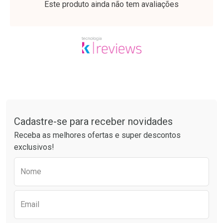
Este produto ainda não tem avaliações
Tudo sobre a Drogaria São Paulo
Cadastre-se para receber novidades
Ativar Desconto
Ativar Desconto
Receba as melhores ofertas e super descontos
Comprar sem Desconto
Comprar sem Desconto
exclusivos!
Por R$ 63,99/cada
Por R$ 61,55/cada
Comprar sem Desconto
Comprar sem Desconto
Preencha o formulário abaixo para receber 
Por R$ 63,99/cada
Por R$ 61,55/cada
Nome
Email