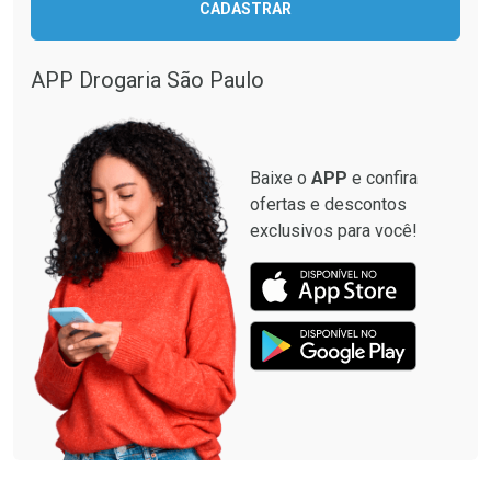
Ativar Desconto
CADASTRAR
Ativar Desconto
Comprar sem Desconto
Comprar sem Desconto
Por R$ 664,02/cada
Por R$ 130,95/cada
APP Drogaria São Paulo
Comprar sem Desconto
Comprar sem Desconto
Por R$ 664,02/cada
Por R$ 130,95/cada
Baixe o
APP
e confira
ofertas e descontos
exclusivos para você!