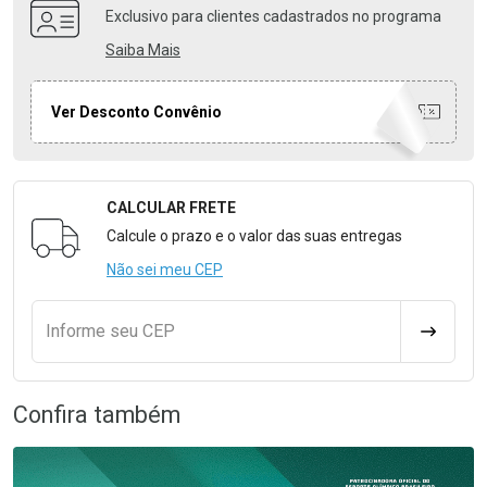
Exclusivo para clientes cadastrados no programa
Saiba Mais
Ver Desconto Convênio
CALCULAR FRETE
Formulário para Calcular o Frete
Calcule o prazo e o valor das suas entregas
Não sei meu CEP
Informe seu CEP
CALCULA
Confira também