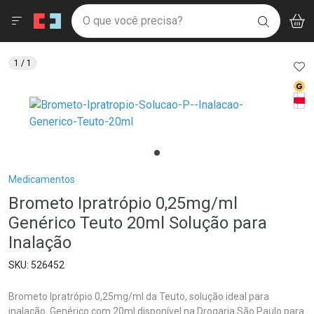
Drogaria São Paulo
Menu
Aces
Ir direto para a home
O que você precisa?
V
i
BUSCAR
Navegue pela página
Ir direto para o conteúdo
Faça a sua busca
Ir direto para a busca
Ir direto para a conta
AD
1
/ 1
Ir direto para a ajuda
Med
Ir direto para a notificações
Tarj
Ir direto para o carrinho
Ir direto para o menu
Breadcrumb
Medicamentos
Brometo Ipratrópio 0,25mg/ml
Genérico Teuto 20ml Solução para
Inalação
526452
Brometo Ipratrópio 0,25mg/ml da Teuto, solução ideal para
inalação. Genérico com 20ml disponível na Drogaria São Paulo para