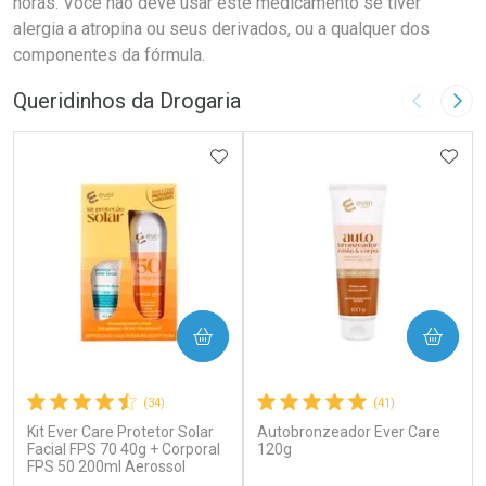
horas. Você não deve usar este medicamento se tiver
alergia a atropina ou seus derivados, ou a qualquer dos
componentes da fórmula.
Queridinhos da Drogaria
Imagem A
Pró
ADICIONAR AOS FAVORITOS
ADIC
COMPRAR
COMPRAR
(34)
(41)
Kit Ever Care Protetor Solar
Autobronzeador Ever Care
Facial FPS 70 40g + Corporal
120g
FPS 50 200ml Aerossol