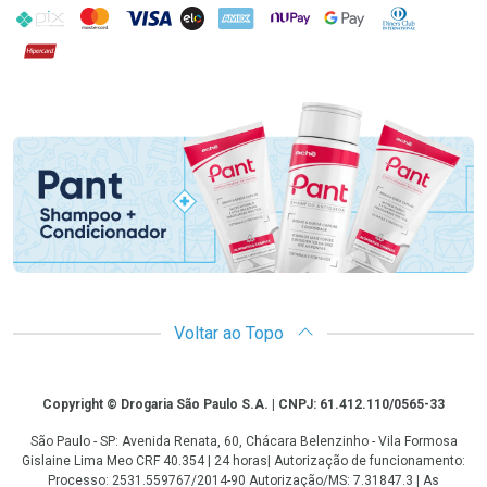
PIX
MasterCard
VISA
ELO
AMEX
NuPay
Google Pay
Diners Club
Hipercard
Promoção em Destaque
Voltar ao Topo
Copyright
Copyright © Drogaria São Paulo S.A. | CNPJ: 61.412.110/0565-33
São Paulo - SP: Avenida Renata, 60, Chácara Belenzinho - Vila Formosa
Gislaine Lima Meo CRF 40.354 | 24 horas| Autorização de funcionamento:
Processo: 2531.559767/2014-90 Autorização/MS: 7.31847.3 | As