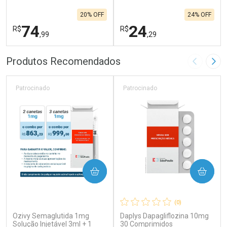
20% OFF
24% OFF
74
24
R$
R$
,99
,29
FECHAR
F
FECHAR
F
Produtos Recomendados
Imagem A
Pró
Laboratório
Laboratório
Por Menos
Por Menos
Patrocinado
Patrocinado
COMPRAR
COMPRAR
(0)
(0)
Ozivy Semaglutida 1mg
Daplys Dapagliflozina 10mg
Ativar Desconto
Ativar Desconto
Solução Injetável 3ml + 1
30 Comprimidos