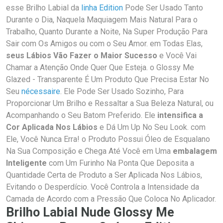
esse Brilho Labial da
linha Edition
Pode Ser Usado Tanto
Durante o Dia, Naquela Maquiagem Mais Natural Para o
Trabalho, Quanto Durante a Noite, Na Super Produção Para
Sair com Os Amigos ou com o Seu Amor. em Todas Elas,
seus Lábios Vão Fazer o Maior Sucesso
e Você Vai
Chamar a Atenção Onde Quer Que Esteja. o Glossy Me
Glazed - Transparente É Um Produto Que Precisa Estar No
Seu
nécessaire
. Ele Pode Ser Usado Sozinho, Para
Proporcionar Um Brilho e Ressaltar a Sua Beleza Natural, ou
Acompanhando o Seu Batom Preferido. Ele
intensifica a
Cor Aplicada Nos Lábios
e Dá Um Up No Seu Look. com
Ele, Você Nunca Erra! o Produto Possui Óleo de Esqualano
Na Sua Composição e Chega Até Você em Uma
embalagem
Inteligente
com Um Furinho Na Ponta Que Deposita a
Quantidade Certa de Produto a Ser Aplicada Nos Lábios,
Evitando o Desperdício. Você Controla a Intensidade da
Camada de Acordo com a Pressão Que Coloca No Aplicador.
Brilho Labial Nude Glossy Me