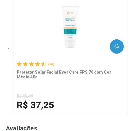
Laboratório
Por Menos
COMPRAR
(26)
Protetor Solar Facial Ever Care FPS 70 com Cor
Médio 40g
R$ 45,99
R$ 37,25
FECHA
FECHA
Avaliações