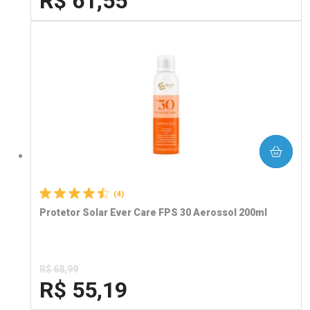
R$ 61,55
FECHA
FECHA
Laboratório
Por Menos
COMPRAR
(4)
Protetor Solar Ever Care FPS 30 Aerossol 200ml
R$ 68,99
R$ 55,19