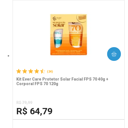
FECHA
FECHA
Laboratório
Por Menos
COMPRAR
(24)
Kit Ever Care Protetor Solar Facial FPS 70 40g +
Corporal FPS 70 120g
R$ 79,99
R$ 64,79
FECHA
FECHA