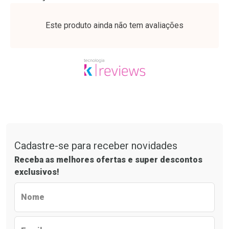
Laboratório
Por Menos
Este produto ainda não tem avaliações
Tudo sobre a Drogaria São Paulo
Cadastre-se para receber novidades
Receba as melhores ofertas e super descontos
exclusivos!
Ver Desconto Convênio
Preencha o formulário abaixo para receb
Nome