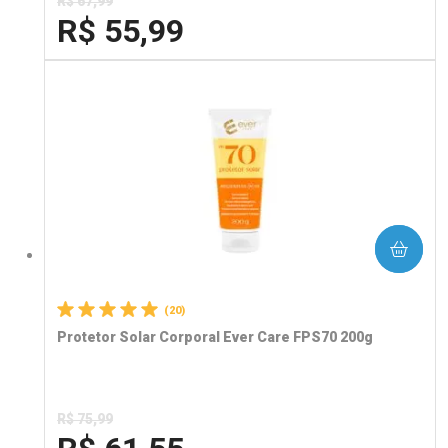
R$ 67,99
R$ 55,99
FECHA
FECHA
Laboratório
Por Menos
COMPRAR
(20)
Protetor Solar Corporal Ever Care FPS70 200g
R$ 75,99