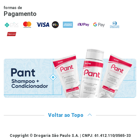
formas de
Pagamento
PIX
MasterCard
VISA
ELO
AMEX
NuPay
Google Pay
Diners Club
Hipercard
Promoção em Destaque
Ver Desconto Convênio
Voltar ao Topo
Copyright
Copyright © Drogaria São Paulo S.A. | CNPJ: 61.412.110/0565-33