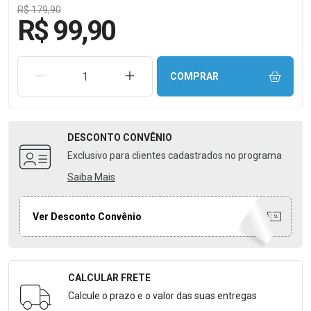
R$ 179,90
R$ 99,90
REMOVER UMA UNIDADE
AUMENTAR UMA UNIDADE
COMPRAR
DESCONTO
CONVÊNIO
Exclusivo para clientes cadastrados no programa
Saiba Mais
Ver Desconto Convênio
CALCULAR FRETE
Formulário para Calcular o Frete
Calcule o prazo e o valor das suas entregas