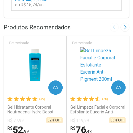
ou R$ 15,74/un
FECHAR
FECHAR
Laboratório
Por Menos
Produtos Recomendados
Imagem A
Pró
Patrocinado
Patrocinado
Ativar Desconto
COMPRAR
COMPRAR
Comprar sem Desconto
Comprar sem Desconto
(49)
(30)
Por R$ 15,74/cada
Por R$ 15,74/cada
Gel Hidratante Corporal
Gel Limpeza Facial e Corporal
Neutrogena Hydro Boost
Esfoliante Eucerin Anti-
Water 400ml
Pigment 200ml
32% OFF
36% OFF
R$ 77,99
R$ 119,99
52
76
R$
R$
,99
,48