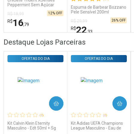
Chiclete Trident XSenses
Peppermint Sem Açúcar
Espuma de Barbear Bozzano
Garrafa 54g
Pele Sensível 200ml
12% OFF
R$ 18,99
16
26% OFF
R$ 29,99
R$
,79
22
R$
,33
FECHAR
FECHAR
FEC
FEC
Destaque Lojas Parceiras
Laboratório
Laboratório
Por Menos
Por Menos
OFERTAS DO DIA
OFERTAS DO DIA
COMPRAR
COMPRAR
Ativar Desconto
Ativar Desconto
(0)
(0)
Comprar sem Desconto
Comprar sem Desconto
Comprar sem Desconto
Comprar sem Desconto
Kit Calvin Klein Eternity
Kit Adidas UEFA Champions
Por R$ 16,79/cada
Por R$ 22,33/cada
Por R$ 16,79/cada
Por R$ 22,33/cada
Masculino - Edt 50ml + Sg
League Masculino - Eau de
100ml
Toilette 100ml + Shower Gel