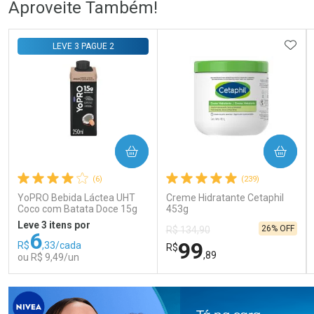
Aproveite Também!
Comprar sem Desconto
Comprar sem Desconto
Comprar sem Desconto
Comprar sem Desconto
ADIC
LEVE 3 PAGUE 2
Por R$ 108,99/cada
Por R$ 105,99/cada
Por R$ 108,99/cada
Por R$ 105,99/cada
COMPRAR
COMPRAR
(6)
(239)
YoPRO Bebida Láctea UHT
Creme Hidratante Cetaphil
Coco com Batata Doce 15g
453g
de proteínas 250ml
Leve 3 itens por
26% OFF
R$ 134,90
6
99
R$
,33/cada
R$
,89
ou R$ 9,49/un
FECHAR
FECHAR
FEC
FEC
Laboratório
Laboratório
Por Menos
Por Menos