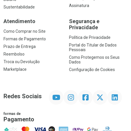
Assinatura
Sustentabilidade
Atendimento
Segurança e
Privacidade
Como Comprar no Site
Política de Privacidade
Formas de Pagamento
Portal do Titular de Dados
Prazo de Entrega
Pessoais
Reembolso
Como Protegemos os Seus
Troca ou Devolução
Dados
Marketplace
Configuração de Cookies
YouTube
Instagram
Facebook
Twitter
Linkedin
Redes Sociais
formas de
Pagamento
PIX
MasterCard
VISA
ELO
AMEX
NuPay
Google Pay
Diners Club