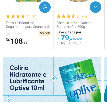
COMPRAR
COMPRAR
(32)
(23)
Fórmula Infantil de
Fórmula Infantil Nanlac
Seguimento para Crianças de
Supreme Pro 800g
Primeira Infância Nestonutri
Leve 2 itens por
5% OFF
R$ 114,99
2 Unidades de 800g cada
79
108
R$
,49/cada
R$
,99
ou R$ 105,99/un
FECHAR
FECHAR
FEC
FEC
Laboratório
Laboratório
Por Menos
Por Menos
Ativar Desconto
Ativar Desconto