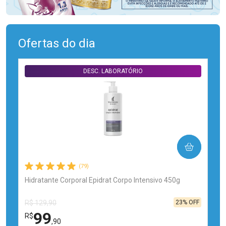
Ofertas do dia
DESC. LABORATÓRIO
COMPRAR
(79)
Hidratante Corporal Epidrat Corpo Intensivo 450g
23% OFF
R$ 129,90
99
R$
,90