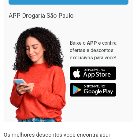
Por R$ 13,02/cada
Por R$ 137,94/cada
Por R$ 13,02/cada
Por R$ 137,94/cada
APP Drogaria São Paulo
Baixe o
APP
e confira
ofertas e descontos
exclusivos para você!
Os melhores descontos você encontra aqui