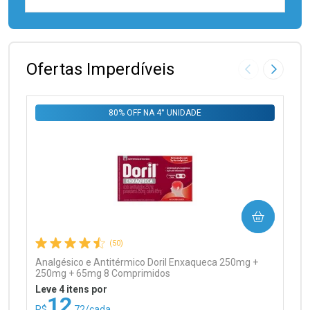
FECHAR
FECHAR
Laboratório
Por Menos
Ofertas Imperdíveis
Imagem Anter
Próxima
80% OFF NA 4° UNIDADE
Ativar Desconto
COMPRAR
Comprar sem Desconto
Comprar sem Desconto
Por R$ 99,90/cada
Por R$ 99,90/cada
(50)
Analgésico e Antitérmico Doril Enxaqueca 250mg +
250mg + 65mg 8 Comprimidos
Leve 4 itens por
12
R$
,72/cada