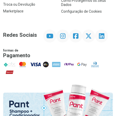
Como Protegemos os Seus
Troca ou Devolução
Dados
Marketplace
Configuração de Cookies
YouTube
Instagram
Facebook
Twitter
Linkedin
Redes Sociais
formas de
Pagamento
PIX
MasterCard
VISA
ELO
AMEX
NuPay
Google Pay
Diners Club
Hipercard
Promoção em Destaque