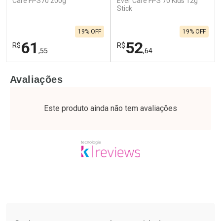
Care FPS70 200g
Ever Care FPS 70 Kids 12g
Stick
19% OFF
19% OFF
61
52
R$
R$
,55
,64
FECHAR
F
FECHAR
F
Avaliações
Laboratório
Laboratório
Por Menos
Por Menos
Este produto ainda não tem avaliações
Tudo sobre a Drogaria São Paulo