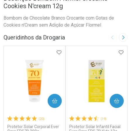
Cookies N'cream 12g
Bombom de Chocolate Branco Crocante com Gotas de
Cookies n'Cream sem Adição de Açúcar Flormel
Queridinhos da Drogaria
Imagem A
Pró
ADICIONAR AOS FAVORITOS
ADIC
COMPRAR
COMPRAR
(20)
(19)
Protetor Solar Corporal Ever
Protetor Solar Infantil Facial