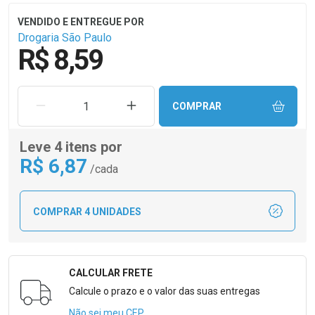
Drogaria São Paulo
R$ 8,59
REMOVER UMA UNIDADE
AUMENTAR UMA UNIDADE
COMPRAR
Leve 4 itens por
R$
6
,87
/cada
COMPRAR 4 UNIDADES
CALCULAR FRETE
Formulário para Calcular o Frete
Calcule o prazo e o valor das suas entregas
Não sei meu CEP