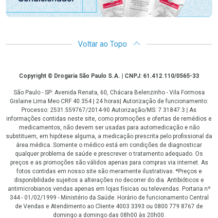
Voltar ao Topo
Copyright
Copyright © Drogaria São Paulo S.A. | CNPJ: 61.412.110/0565-33
São Paulo - SP: Avenida Renata, 60, Chácara Belenzinho - Vila Formosa
Gislaine Lima Meo CRF 40.354 | 24 horas| Autorização de funcionamento:
Processo: 2531.559767/2014-90 Autorização/MS: 7.31847.3 | As
informações contidas neste site, como promoções e ofertas de remédios e
medicamentos, não devem ser usadas para automedicação e não
substituem, em hipótese alguma, a medicação prescrita pelo profissional da
área médica. Somente o médico está em condições de diagnosticar
qualquer problema de saúde e prescrever o tratamento adequado. Os
preços e as promoções são válidos apenas para compras via internet. As
fotos contidas em nosso site são meramente ilustrativas. *Preços e
disponibilidade sujeitos a alterações no decorrer do dia. Antibióticos e
antimicrobianos vendas apenas em lojas físicas ou televendas. Portaria nº
344 - 01/02/1999 - Ministério da Saúde. Horário de funcionamento Central
de Vendas e Atendimento ao Cliente 4003 3393 ou 0800 779 8767 de
domingo a domingo das 08h00 às 20h00.