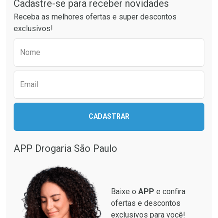
Cadastre-se para receber novidades
Ativar Desconto
Ativar Desconto
Receba as melhores ofertas e super descontos
Comprar sem Desconto
Comprar sem Desconto
exclusivos!
Por R$ 61,55/cada
Por R$ 52,64/cada
Comprar sem Desconto
Comprar sem Desconto
Preencha o formulário abaixo para receber 
Por R$ 61,55/cada
Por R$ 52,64/cada
Nome
Email
CADASTRAR
APP Drogaria São Paulo
Baixe o
APP
e confira
ofertas e descontos
exclusivos para você!