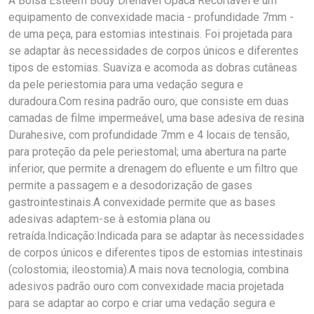
A Bolsa Esteem Body Drenável Opaca Recortável é um
equipamento de convexidade macia - profundidade 7mm -
de uma peça, para estomias intestinais. Foi projetada para
se adaptar às necessidades de corpos únicos e diferentes
tipos de estomias. Suaviza e acomoda as dobras cutâneas
da pele periestomia para uma vedação segura e
duradoura.Com resina padrão ouro, que consiste em duas
camadas de filme impermeável, uma base adesiva de resina
Durahesive, com profundidade 7mm e 4 locais de tensão,
para proteção da pele periestomal; uma abertura na parte
inferior, que permite a drenagem do efluente e um filtro que
permite a passagem e a desodorização de gases
gastrointestinais.A convexidade permite que as bases
adesivas adaptem-se à estomia plana ou
retraída.Indicação:Indicada para se adaptar às necessidades
de corpos únicos e diferentes tipos de estomias intestinais
(colostomia; ileostomia).A mais nova tecnologia, combina
adesivos padrão ouro com convexidade macia projetada
para se adaptar ao corpo e criar uma vedação segura e