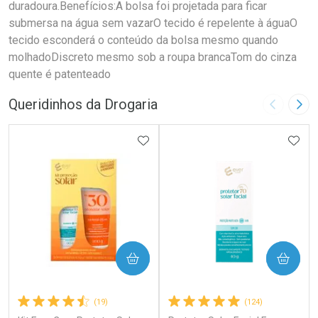
duradoura.Benefícios:A bolsa foi projetada para ficar
submersa na água sem vazarO tecido é repelente à águaO
tecido esconderá o conteúdo da bolsa mesmo quando
molhadoDiscreto mesmo sob a roupa brancaTom do cinza
quente é patenteado
Queridinhos da Drogaria
Imagem A
Pró
ADICIONAR AOS FAVORITOS
ADIC
COMPRAR
COMPRAR
(19)
(124)