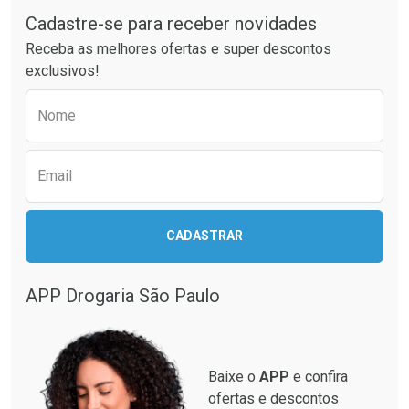
Cadastre-se para receber novidades
Ativar Desconto
Ativar Desconto
Receba as melhores ofertas e super descontos
Comprar sem Desconto
Comprar sem Desconto
exclusivos!
Por R$ 51,02/cada
Por R$ 34,39/cada
Comprar sem Desconto
Comprar sem Desconto
Preencha o formulário abaixo para receber 
Por R$ 51,02/cada
Por R$ 34,39/cada
Nome
Email
CADASTRAR
APP Drogaria São Paulo
Baixe o
APP
e confira
ofertas e descontos