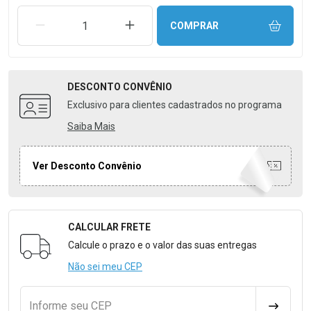
REMOVER UMA UNIDADE
AUMENTAR UMA UNIDADE
COMPRAR
DESCONTO
CONVÊNIO
Exclusivo para clientes cadastrados no programa
Saiba Mais
Ver Desconto Convênio
CALCULAR FRETE
Formulário para Calcular o Frete
Calcule o prazo e o valor das suas entregas
Não sei meu CEP
Informe seu CEP
CALCULA