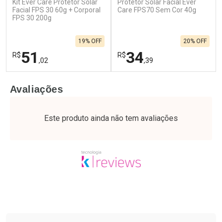
Kit Ever Care Protetor Solar
Protetor Solar Facial Ever
Facial FPS 30 60g + Corporal
Care FPS70 Sem Cor 40g
FPS 30 200g
19% OFF
20% OFF
51
34
R$
R$
,02
,39
FECHAR
F
FECHAR
F
Avaliações
Laboratório
Laboratório
Por Menos
Por Menos
Este produto ainda não tem avaliações
Tudo sobre a Drogaria São Paulo