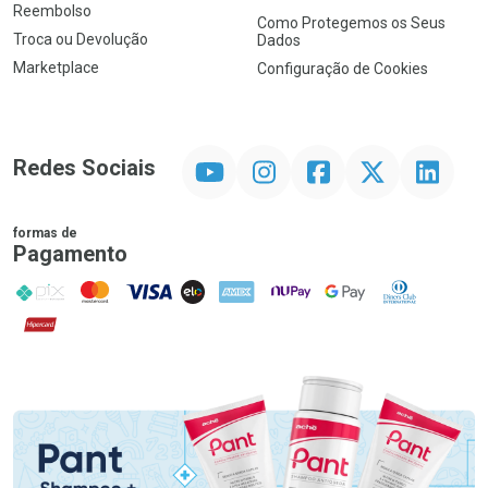
Reembolso
Como Protegemos os Seus
Troca ou Devolução
Dados
Marketplace
Configuração de Cookies
YouTube
Instagram
Facebook
Twitter
Linkedin
Redes Sociais
formas de
Pagamento
PIX
MasterCard
VISA
ELO
AMEX
NuPay
Google Pay
Diners Club
Hipercard
Promoção em Destaque