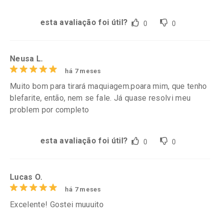
esta avaliação foi útil?
0
0
Neusa L.
há 7 meses
Muito bom para tirará maquiagem.poara mim, que tenho
blefarite, então, nem se fale. Já quase resolvi meu
problem por completo
esta avaliação foi útil?
0
0
Lucas O.
há 7 meses
Excelente! Gostei muuuito