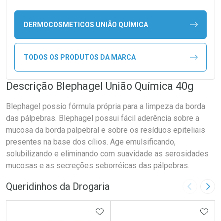
DERMOCOSMETICOS UNIÃO QUÍMICA
TODOS OS PRODUTOS DA MARCA
Descrição Blephagel União Química 40g
Blephagel possio fórmula própria para a limpeza da borda
das pálpebras. Blephagel possui fácil aderência sobre a
mucosa da borda palpebral e sobre os resíduos epiteliais
presentes na base dos cílios. Age emulsificando,
solubilizando e eliminando com suavidade as serosidades
mucosas e as secreções seborréicas das pálpebras.
Queridinhos da Drogaria
Imagem A
Pró
ADICIONAR AOS FAVORITOS
ADIC