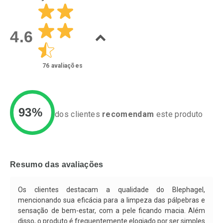
Dermaclub
Dermaclub
Por Menos
Por Menos
4.6
76
avaliações
93%
dos clientes
recomendam
este produto
Ativar Desconto
Ativar Desconto
Comprar sem Desconto
Comprar sem Desconto
Resumo das avaliações
Comprar sem Desconto
Comprar sem Desconto
Por R$ 80,99/cada
Por R$ 104,99/cada
Por R$ 80,99/cada
Por R$ 104,99/cada
Os clientes destacam a qualidade do Blephagel,
mencionando sua eficácia para a limpeza das pálpebras e
sensação de bem-estar, com a pele ficando macia. Além
disso, o produto é frequentemente elogiado por ser simples