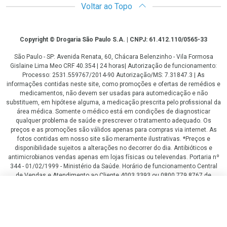
Voltar ao Topo
Copyright
Copyright © Drogaria São Paulo S.A. | CNPJ: 61.412.110/0565-33
São Paulo - SP: Avenida Renata, 60, Chácara Belenzinho - Vila Formosa
Gislaine Lima Meo CRF 40.354 | 24 horas| Autorização de funcionamento:
Processo: 2531.559767/2014-90 Autorização/MS: 7.31847.3 | As
informações contidas neste site, como promoções e ofertas de remédios e
medicamentos, não devem ser usadas para automedicação e não
substituem, em hipótese alguma, a medicação prescrita pelo profissional da
área médica. Somente o médico está em condições de diagnosticar
qualquer problema de saúde e prescrever o tratamento adequado. Os
preços e as promoções são válidos apenas para compras via internet. As
fotos contidas em nosso site são meramente ilustrativas. *Preços e
disponibilidade sujeitos a alterações no decorrer do dia. Antibióticos e
antimicrobianos vendas apenas em lojas físicas ou televendas. Portaria nº
344 - 01/02/1999 - Ministério da Saúde. Horário de funcionamento Central
de Vendas e Atendimento ao Cliente 4003 3393 ou 0800 779 8767 de
domingo a domingo das 08h00 às 20h00.
R$ 197,59
R$ 173,24
LGPD Aceite os Cookies
COMPRAR
ou
2
x
de
R$ 86,62