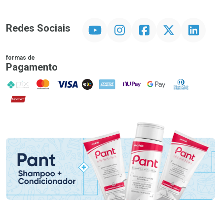
YouTube
Instagram
Facebook
Twitter
Linkedin
Redes Sociais
formas de
Pagamento
PIX
MasterCard
VISA
ELO
AMEX
NuPay
Google Pay
Diners Club
Hipercard
Promoção em Destaque