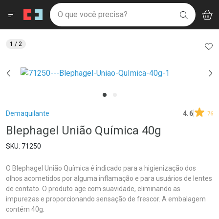
Drogaria São Paulo
Menu
Aces
Ir direto para a home
O que você precisa?
V
i
BUSCAR
Navegue pela página
Ir direto para o conteúdo
Faça a sua busca
Ir direto para a busca
Ir direto para a conta
AD
1
/ 2
Ir direto para a ajuda
Ir direto para a notificações
Ir direto para o carrinho
Ir direto para o menu
Breadcrumb
Demaquilante
4.6
76
Blephagel União Química 40g
71250
O Blephagel União Química é indicado para a higienização dos
olhos acometidos por alguma inflamação e para usuários de lentes
de contato. O produto age com suavidade, eliminando as
impurezas e proporcionando sensação de frescor. A embalagem
contém 40g.