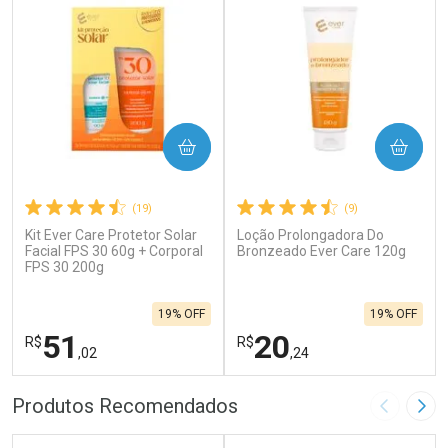
COMPRAR
COMPRAR
(19)
(9)
Kit Ever Care Protetor Solar
Loção Prolongadora Do
Facial FPS 30 60g + Corporal
Bronzeado Ever Care 120g
FPS 30 200g
19% OFF
19% OFF
51
20
R$
R$
,02
,24
FECHAR
F
FECHAR
F
Produtos Recomendados
Imagem A
Pró