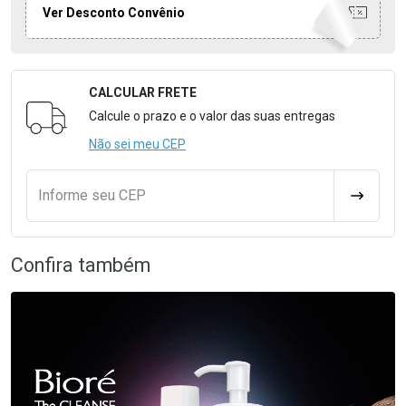
Ver Desconto Convênio
CALCULAR FRETE
Formulário para Calcular o Frete
Calcule o prazo e o valor das suas entregas
Não sei meu CEP
Informe seu CEP
CALCULA
Confira também