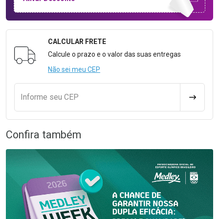
CALCULAR FRETE
Formulário para Calcular o Frete
Calcule o prazo e o valor das suas entregas
Não sei meu CEP
Informe seu CEP
CALCULA
Confira também