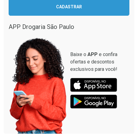
Ativar Desconto
CADASTRAR
Ativar Desconto
Comprar sem Desconto
Comprar sem Desconto
Por R$ 664,02/cada
Por R$ 28,90/cada
APP Drogaria São Paulo
Comprar sem Desconto
Comprar sem Desconto
Por R$ 664,02/cada
Por R$ 28,90/cada
Baixe o
APP
e confira
ofertas e descontos
exclusivos para você!