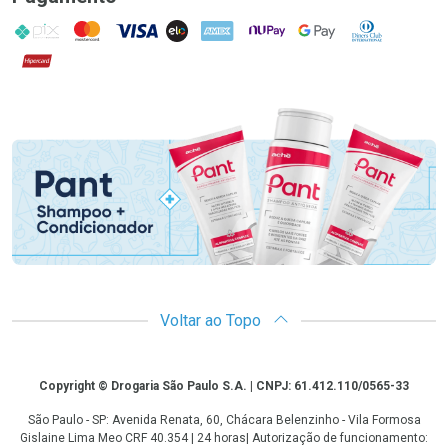
PIX
MasterCard
VISA
ELO
AMEX
NuPay
Google Pay
Diners Club
Hipercard
Promoção em Destaque
Voltar ao Topo
Copyright
Copyright © Drogaria São Paulo S.A. | CNPJ: 61.412.110/0565-33
São Paulo - SP: Avenida Renata, 60, Chácara Belenzinho - Vila Formosa
Gislaine Lima Meo CRF 40.354 | 24 horas| Autorização de funcionamento: