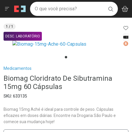
Drogaria São Paulo
Menu
Aces
Ir direto para a home
O que você precisa?
V
i
BUSCAR
Navegue pela página
Ir direto para o conteúdo
Faça a sua busca
Ir direto para a busca
Ir direto para a conta
AD
1
/ 1
Ir direto para a ajuda
Tarj
DESC. LABORATÓRIO
Ir direto para a notificações
Med
Ir direto para o carrinho
Ir direto para o menu
Breadcrumb
Medicamentos
Biomag Cloridrato De Sibutramina
15mg 60 Cápsulas
633135
Biomag 15mg Aché é ideal para controle de peso. Cápsulas
eficazes em doses diárias. Encontre na Drogaria São Paulo e
comece sua mudança hoje!