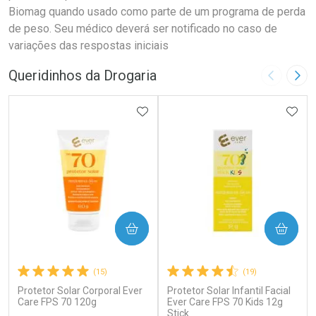
Biomag quando usado como parte de um programa de perda
de peso. Seu médico deverá ser notificado no caso de
variações das respostas iniciais
Queridinhos da Drogaria
Imagem A
Pró
ADICIONAR AOS FAVORITOS
ADIC
COMPRAR
COMPRAR
(15)
(19)
Protetor Solar Corporal Ever
Protetor Solar Infantil Facial
Care FPS 70 120g
Ever Care FPS 70 Kids 12g
Stick