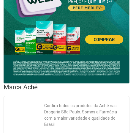
Marca
Aché
Confira todos os produtos da
Aché
nas
Drogaria São Paulo. Somos a Farmácia
com a maior variedade e qualidade do
Brasil.