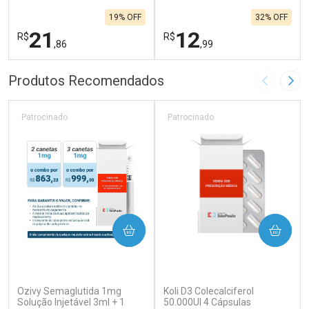
19% OFF
32% OFF
21
12
R$
R$
,86
,99
FECHAR
F
FECHAR
F
Produtos Recomendados
Imagem A
Pró
Laboratório
Laboratório
Por Menos
Por Menos
Patrocinado
Patrocinado
COMPRAR
COMPRAR
(0)
(0)
Ozivy Semaglutida 1mg
Koli D3 Colecalciferol
Ativar Desconto
Ativar Desconto
Solução Injetável 3ml + 1
50.000UI 4 Cápsulas