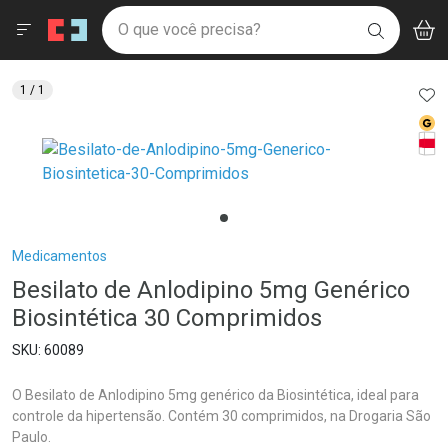
Drogaria São Paulo
Menu
Aces
Ir direto para a home
O que você precisa?
V
i
BUSCAR
Navegue pela página
Ir direto para o conteúdo
Faça a sua busca
Ir direto para a busca
Ir direto para a conta
AD
1
/ 1
Ir direto para a ajuda
Med
Ir direto para a notificações
Tarj
Ir direto para o carrinho
Ir direto para o menu
Breadcrumb
Medicamentos
Besilato de Anlodipino 5mg Genérico
Biosintética 30 Comprimidos
60089
O Besilato de Anlodipino 5mg genérico da Biosintética, ideal para
controle da hipertensão. Contém 30 comprimidos, na Drogaria São
Paulo.