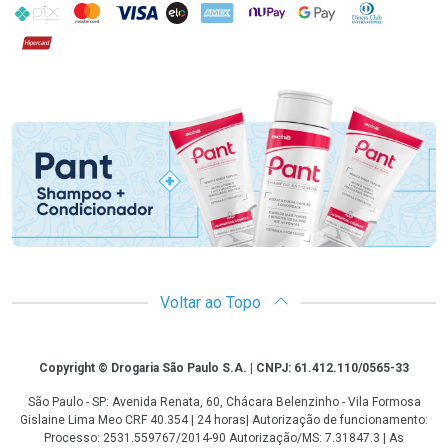
PIX
MasterCard
VISA
ELO
AMEX
NuPay
Google Pay
Diners Club
Hipercard
Promoção em Destaque
Voltar ao Topo
Copyright
Copyright © Drogaria São Paulo S.A. | CNPJ: 61.412.110/0565-33
São Paulo - SP: Avenida Renata, 60, Chácara Belenzinho - Vila Formosa
Gislaine Lima Meo CRF 40.354 | 24 horas| Autorização de funcionamento:
Processo: 2531.559767/2014-90 Autorização/MS: 7.31847.3 | As