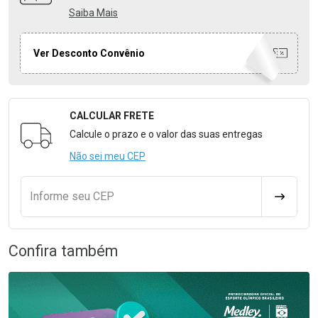
Saiba Mais
Ver Desconto Convênio
CALCULAR FRETE
Formulário para Calcular o Frete
Calcule o prazo e o valor das suas entregas
Não sei meu CEP
Informe seu CEP
CALCULA
Confira também