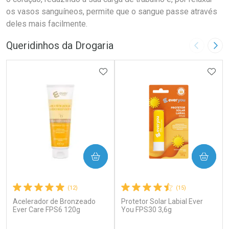
os vasos sanguíneos, permite que o sangue passe através
deles mais facilmente.
Queridinhos da Drogaria
Imagem A
Pró
ADICIONAR AOS FAVORITOS
ADIC
COMPRAR
COMPRAR
(12)
(15)
Acelerador de Bronzeado
Protetor Solar Labial Ever
Ever Care FPS6 120g
You FPS30 3,6g