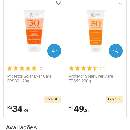
ADICIONAR AOS FAVORITOS
ADIC
COMPRAR
COMPRAR
(3)
(11)
Protetor Solar Ever Care
Protetor Solar Ever Care
FPS30 120g
FPS50 200g
16% OFF
19% OFF
34
49
R$
R$
,39
,89
FECHAR
F
FECHAR
F
Avaliações