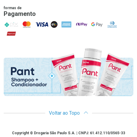
formas de
Pagamento
PIX
MasterCard
VISA
ELO
AMEX
NuPay
Google Pay
Diners Club
Hipercard
Promoção em Destaque
Voltar ao Topo
Copyright
Copyright © Drogaria São Paulo S.A. | CNPJ: 61.412.110/0565-33