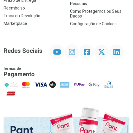
Prazo de Entrega
Pessoais
Reembolso
Como Protegemos os Seus
Troca ou Devolução
Dados
Marketplace
Configuração de Cookies
YouTube
Instagram
Facebook
Twitter
Linkedin
Redes Sociais
formas de
Pagamento
PIX
MasterCard
VISA
ELO
AMEX
NuPay
Google Pay
Diners Club
Hipercard
Promoção em Destaque