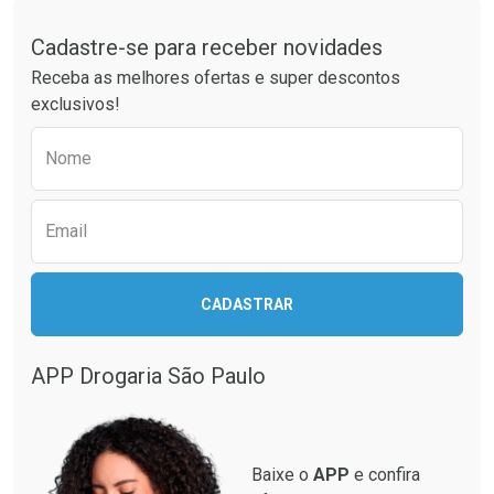
Tudo sobre a Drogaria São Paulo
Cadastre-se para receber novidades
Laboratório
Por Menos
Laboratório
Por Menos
Receba as melhores ofertas e super descontos
exclusivos!
Preencha o formulário abaixo para receber 
Nome
Email
CADASTRAR
Ver Desconto Convênio
Ver Desconto Convênio
APP Drogaria São Paulo
Baixe o
APP
e confira