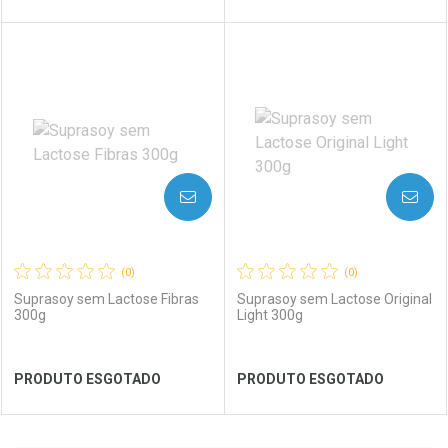
FECHAR
FECHAR
FEC
FEC
Laboratório
Por Menos
Laboratório
Por Menos
AVISE-ME
AVISE-ME
(0)
(0)
Suprasoy sem Lactose Fibras
Suprasoy sem Lactose Original
300g
Light 300g
Ver Desconto Convênio
Ver Desconto Convênio
PRODUTO ESGOTADO
PRODUTO ESGOTADO
FECHAR
FECHAR
FEC
FEC