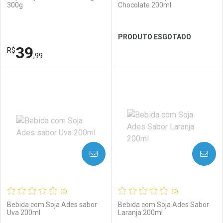
300g
Chocolate 200ml
PRODUTO ESGOTADO
39
R$
,99
FECHAR
FECHAR
FEC
FEC
Laboratório
Por Menos
Laboratório
Por Menos
AVISE-ME
AVISE-ME
(0)
(0)
Bebida com Soja Ades sabor
Bebida com Soja Ades Sabor
Uva 200ml
Laranja 200ml