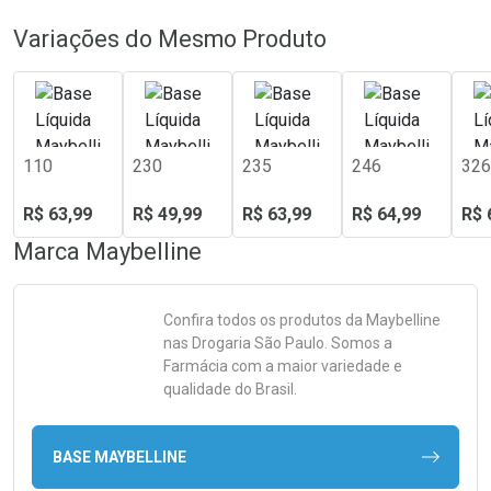
Variações do Mesmo Produto
110
230
235
246
326
R$ 63,99
R$ 49,99
R$ 63,99
R$ 64,99
R$ 
Marca
Maybelline
Confira todos os produtos da
Maybelline
nas Drogaria São Paulo. Somos a
Farmácia com a maior variedade e
qualidade do Brasil.
BASE MAYBELLINE