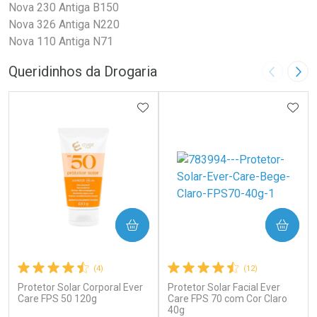
Nova 230 Antiga B150
Nova 326 Antiga N220
Nova 110 Antiga N71
Queridinhos da Drogaria
Imagem A
Pró
ADICIONAR AOS FAVORITOS
ADIC
COMPRAR
COMPRAR
(4)
(12)
Protetor Solar Corporal Ever
Protetor Solar Facial Ever
Care FPS 50 120g
Care FPS 70 com Cor Claro
40g