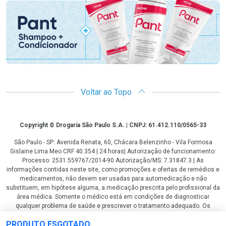
Voltar ao Topo
Copyright
Copyright © Drogaria São Paulo S.A. | CNPJ: 61.412.110/0565-33
São Paulo - SP: Avenida Renata, 60, Chácara Belenzinho - Vila Formosa
Gislaine Lima Meo CRF 40.354 | 24 horas| Autorização de funcionamento:
Processo: 2531.559767/2014-90 Autorização/MS: 7.31847.3 | As
informações contidas neste site, como promoções e ofertas de remédios e
medicamentos, não devem ser usadas para automedicação e não
substituem, em hipótese alguma, a medicação prescrita pelo profissional da
área médica. Somente o médico está em condições de diagnosticar
qualquer problema de saúde e prescrever o tratamento adequado. Os
preços e as promoções são válidos apenas para compras via internet. As
PRODUTO ESGOTADO
fotos contidas em nosso site são meramente ilustrativas. *Preços e