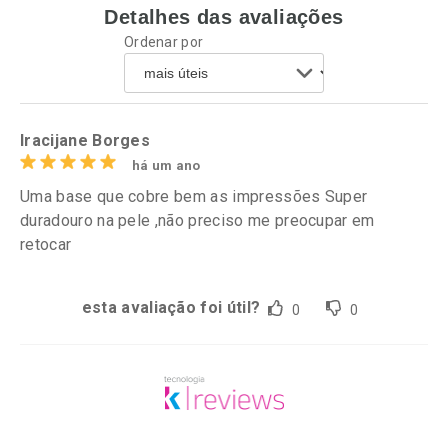
Detalhes das avaliações
Ativar Desconto
Ativar Desconto
Ordenar por
Comprar sem Desconto
Comprar sem Desconto
Por R$ 52,99/cada
Por R$ 52,99/cada
Comprar sem Desconto
Comprar sem Desconto
Por R$ 52,99/cada
Por R$ 52,99/cada
Iracijane Borges
há um ano
Uma base que cobre bem as impressões Super
duradouro na pele ,não preciso me preocupar em
retocar
esta avaliação foi útil?
0
0