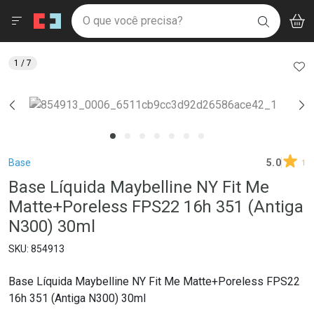
Drogaria São Paulo
Menu
Aces
Ir direto para a home
O que você precisa?
V
i
BUSCAR
Navegue pela página
Ir direto para o conteúdo
Faça a sua busca
Ir direto para a busca
Ir direto para a conta
AD
1
/ 7
Ir direto para a ajuda
Ir direto para a notificações
Ir direto para o carrinho
Ir direto para o menu
Breadcrumb
Base
5.0
1
Base Líquida Maybelline NY Fit Me
Matte+Poreless FPS22 16h 351 (Antiga
N300) 30ml
854913
Base Líquida Maybelline NY Fit Me Matte+Poreless FPS22
16h 351 (Antiga N300) 30ml