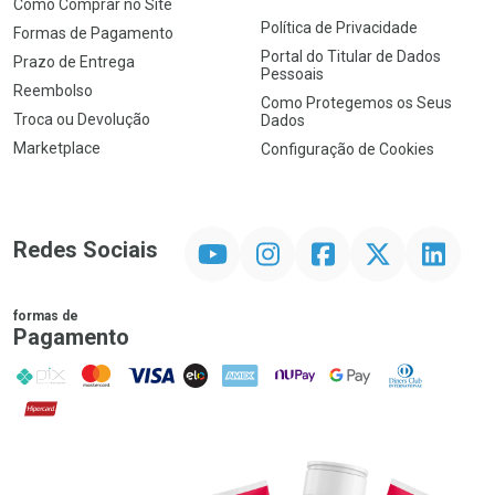
Como Comprar no Site
Política de Privacidade
Formas de Pagamento
Portal do Titular de Dados
Prazo de Entrega
Pessoais
Reembolso
Como Protegemos os Seus
Troca ou Devolução
Dados
Marketplace
Configuração de Cookies
YouTube
Instagram
Facebook
Twitter
Linkedin
Redes Sociais
formas de
Pagamento
PIX
MasterCard
VISA
ELO
AMEX
NuPay
Google Pay
Diners Club
Hipercard
Promoção em Destaque