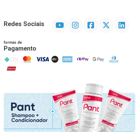
YouTube
Instagram
Facebook
Twitter
Linkedin
Redes Sociais
formas de
Pagamento
PIX
MasterCard
VISA
ELO
AMEX
NuPay
Google Pay
Diners Club
Hipercard
Promoção em Destaque