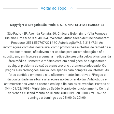
Voltar ao Topo
Copyright
Copyright © Drogaria São Paulo S.A. | CNPJ: 61.412.110/0565-33
São Paulo - SP: Avenida Renata, 60, Chácara Belenzinho - Vila Formosa
Gislaine Lima Meo CRF 40.354 | 24 horas| Autorização de funcionamento:
Processo: 2531.559767/2014-90 Autorização/MS: 7.31847.3 | As
informações contidas neste site, como promoções e ofertas de remédios e
medicamentos, não devem ser usadas para automedicação e não
substituem, em hipótese alguma, a medicação prescrita pelo profissional da
área médica. Somente o médico está em condições de diagnosticar
qualquer problema de saúde e prescrever o tratamento adequado. Os
preços e as promoções são válidos apenas para compras via internet. As
fotos contidas em nosso site são meramente ilustrativas. *Preços e
disponibilidade sujeitos a alterações no decorrer do dia. Antibióticos e
antimicrobianos vendas apenas em lojas físicas ou televendas. Portaria nº
344 - 01/02/1999 - Ministério da Saúde. Horário de funcionamento Central
de Vendas e Atendimento ao Cliente 4003 3393 ou 0800 779 8767 de
domingo a domingo das 08h00 às 20h00.
LGPD Aceite os Cookies