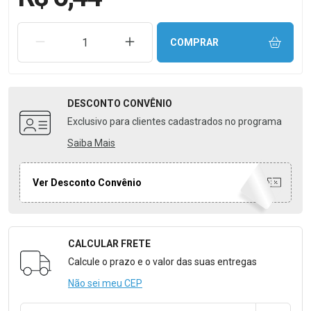
REMOVER UMA UNIDADE
AUMENTAR UMA UNIDADE
COMPRAR
DESCONTO
CONVÊNIO
Exclusivo para clientes cadastrados no programa
Saiba Mais
Ver Desconto Convênio
CALCULAR FRETE
Formulário para Calcular o Frete
Calcule o prazo e o valor das suas entregas
Não sei meu CEP