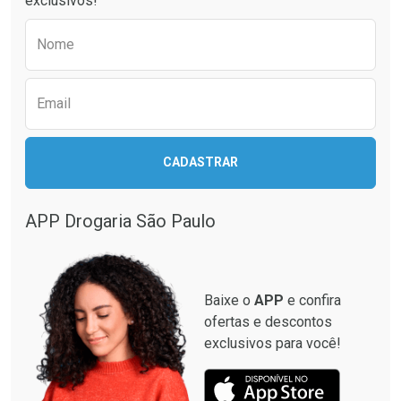
exclusivos!
Por R$ 41,27/cada
Por R$ 61,55/cada
Comprar sem Desconto
Comprar sem Desconto
Preencha o formulário abaixo para receber 
Por R$ 41,27/cada
Por R$ 61,55/cada
Nome
Email
CADASTRAR
APP Drogaria São Paulo
Baixe o
APP
e confira
ofertas e descontos
exclusivos para você!