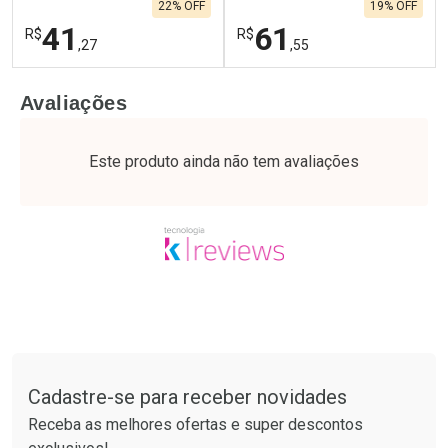
22% OFF
19% OFF
41
61
R$
R$
,27
,55
FECHAR
F
FECHAR
F
Avaliações
Laboratório
Laboratório
Por Menos
Por Menos
Este produto ainda não tem avaliações
Tudo sobre a Drogaria São Paulo
Cadastre-se para receber novidades
Ativar Desconto
Ativar Desconto
Receba as melhores ofertas e super descontos
Comprar sem Desconto
Comprar sem Desconto