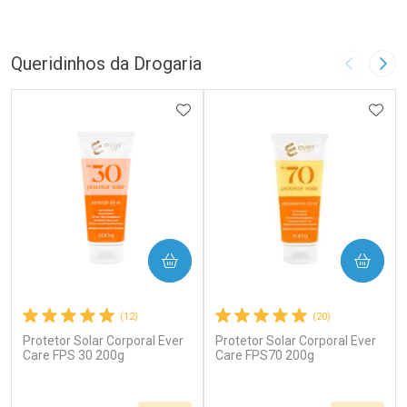
Queridinhos da Drogaria
Imagem A
Pró
ADICIONAR AOS FAVORITOS
ADIC
COMPRAR
COMPRAR
(12)
(20)
Protetor Solar Corporal Ever
Protetor Solar Corporal Ever
Care FPS 30 200g
Care FPS70 200g