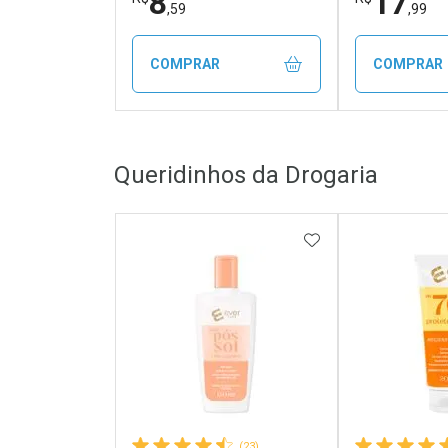
8
17
,59
,99
COMPRAR
COMPRAR
FECHAR
FECHAR
Queridinhos da Drogaria
Laboratório
Laborató
Por Menos
Por Men
ADICIONAR AOS 
(23)