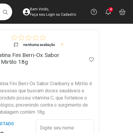
Acesse sua Conta
Precisa de 
Notific
Aces
Bem Vindo,
4
Você po
notifica
Vo
it
BUSCAR
Ver Recursos 
Faça seu Login ou Cadastro
crumb
Atendimento ao 
nenhuma avaliação
0
tina Fini Berri-Ox Sabor
Central de Ajud
ADICIONAR AOS 
 Mirtilo 18g
Televendas
4003-3393
tina Fini Berri-Ox Sabor Cranberry e Mirtilo é
 pessoas que buscam doces saudáveis e
produto possui vitamina C, que fortalece o
lógico, prevenindo contra o surgimento de
mbalagem contém 18g.
Preencher nome e email para s
GOTADO
Digite seu nome