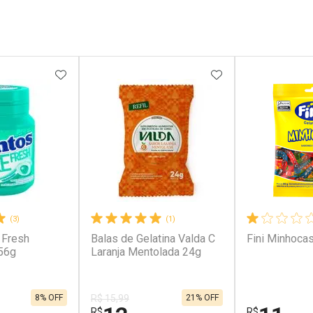
FAVORITOS
ADICIONAR AOS FAVORITOS
ADICIONAR AOS 
(3)
(1)
 Fresh
Balas de Gelatina Valda C
Fini Minhoca
56g
Laranja Mentolada 24g
8% OFF
21% OFF
R$ 15,99
R$
R$