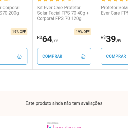
r Corporal
Kit Ever Care Protetor
Protetor Sola
conto
Ativar Desconto
Ativar Desc
PS70 200g
Solar Facial FPS 70 40g +
Ever Care FP
Corporal FPS 70 120g
em Desconto
Comprar sem Desconto
Comprar s
em Desconto
Comprar sem Desconto
Comprar s
9/cada
Por R$ 12,69/cada
Por R$ 11,5
9/cada
Por R$ 12,69/cada
Por R$ 11,5
19% OFF
19% OFF
64
39
R$
R$
,79
,99
COMPRAR
COMPRAR
FECHAR
FECHAR
FECHAR
FECHAR
rio
Laboratório
Laborató
os
Por Menos
Por Men
Este produto ainda não tem avaliações