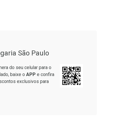
onto
Ativar Desconto
garia São Paulo
em Desconto
Comprar sem Desconto
em Desconto
Comprar sem Desconto
era do seu celular para o
9/cada
Por R$ 20,24/cada
9/cada
Por R$ 20,24/cada
lado, baixe o
APP
e confira
scontos exclusivos para