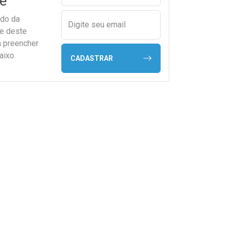
e
ado da
Digite seu email
de deste
a preencher
aixo.
CADASTRAR