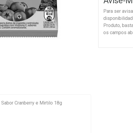
Avise-M
Para ser avis
disponibilida
Produto, bast
os campos ab
ina Fini Berri-Ox Sabor Cranberry e Mirtilo 18g