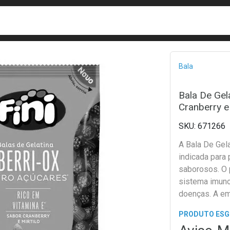
busca
isa?
Bread
Bala
Bala De Gela
Cranberry e
671266
A Bala De Gela
indicada para
saborosos. O 
sistema imuno
doenças. A e
PRODUTO ES