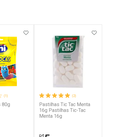
FAVORITOS
ADICIONAR AOS FAVORITOS
ADICIONAR AOS 
(1)
(2)
s 80g
Pastilhas Tic Tac Menta
16g Pastilhas Tic-Tac
Menta 16g
R$