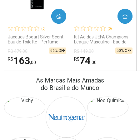
COMPRAR
COMPRAR
Ativar Desconto
Ativar Desconto
(0)
(0)
Comprar sem Desconto
Comprar sem Desconto
Comprar sem Desconto
Comprar sem Desconto
Jacques Bogart Silver Scent
Kit Adidas UEFA Champions
Por R$ 389,90/cada
Por R$ 22,33/cada
Por R$ 389,90/cada
Por R$ 22,33/cada
Eau de Toilette - Perfume
League Masculino - Eau de
Masculino
Toilette 100ml + Shower Gel
66% OFF
50% OFF
R$ 479,00
R$ 149,00
250ml
163
74
R$
R$
,00
,00
FECHAR
FECHAR
FEC
FEC
As Marcas Mais Amadas
Laboratório
Laboratório
Por Menos
Por Menos
do Brasil e do Mundo