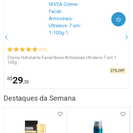
COMPRAR
Imagem Anterior
Pró
(215)
Creme Hidratante Facial Nivea Antissinais Ultraleve 7 em 1
100g
27% OFF
29
R$
,30
R
R
FECHA
FECHA
Destaques da Semana
Laboratório
Por Menos
ADICIONAR AOS FAVORITOS
ADIC