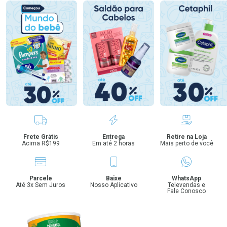
Benefícios
Frete Grátis
Entrega
Retire na Loja
Acima R$199
Em até 2 horas
Mais perto de você
Parcele
Baixe
WhatsApp
Até 3x Sem Juros
Nosso Aplicativo
Televendas e
Fale Conosco