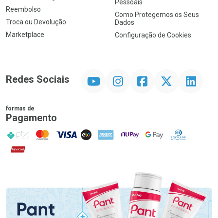
Pessoais
Reembolso
Como Protegemos os Seus
Troca ou Devolução
Dados
Marketplace
Configuração de Cookies
YouTube
Instagram
Facebook
Twitter
Linkedin
Redes Sociais
formas de
Pagamento
PIX
MasterCard
VISA
ELO
AMEX
NuPay
Google Pay
Diners Club
Hipercard
Promoção em Destaque