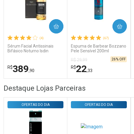
COMPRAR
COMPRAR
Ativar Desconto
(4)
(67)
Sérum Facial Antissinais
Espuma de Barbear Bozzano
Comprar sem Desconto
Comprar sem Desconto
Bifásico Noturno Isdin
Pele Sensível 200ml
Por R$ 29,30/cada
Por R$ 29,30/cada
Isdinceutics Retinal com
26% OFF
R$ 29,99
Retinaldeído 50ml
389
22
R$
R$
,90
,33
FECHAR
FECHAR
FEC
FEC
Destaque Lojas Parceiras
Laboratório
Laboratório
Por Menos
Por Menos
OFERTAS DO DIA
OFERTAS DO DIA