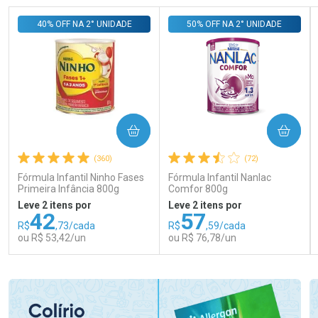
40% OFF NA 2° UNIDADE
50% OFF NA 2° UNIDADE
COMPRAR
COMPRAR
(360)
(72)
Fórmula Infantil Ninho Fases
Fórmula Infantil Nanlac
Primeira Infância 800g
Comfor 800g
Leve 2 itens por
Leve 2 itens por
42
57
R$
,73/cada
R$
,59/cada
ou R$ 53,42/un
ou R$ 76,78/un
FECHAR
FECHAR
FEC
FEC
Laboratório
Laboratório
Por Menos
Por Menos