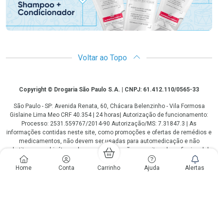
Voltar ao Topo
Copyright
Copyright © Drogaria São Paulo S.A. | CNPJ: 61.412.110/0565-33
São Paulo - SP: Avenida Renata, 60, Chácara Belenzinho - Vila Formosa
Gislaine Lima Meo CRF 40.354 | 24 horas| Autorização de funcionamento:
Processo: 2531.559767/2014-90 Autorização/MS: 7.31847.3 | As
informações contidas neste site, como promoções e ofertas de remédios e
medicamentos, não devem ser usadas para automedicação e não
substituem, em hipótese alguma, a medicação prescrita pelo profissional da
área médica. Somente o médico está em condições de diagnosticar
qualquer problema de saúde e prescrever o tratamento adequado. Os
Home
Conta
Carrinho
Ajuda
Alertas
preços e as promoções são válidos apenas para compras via internet. As
fotos contidas em nosso site são meramente ilustrativas. *Preços e
disponibilidade sujeitos a alterações no decorrer do dia. Antibióticos e
antimicrobianos vendas apenas em lojas físicas ou televendas. Portaria nº
344 - 01/02/1999 - Ministério da Saúde. Horário de funcionamento Central