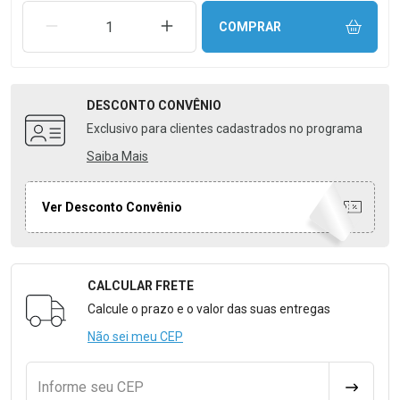
REMOVER UMA UNIDADE
AUMENTAR UMA UNIDADE
COMPRAR
DESCONTO
CONVÊNIO
Exclusivo para clientes cadastrados no programa
Saiba Mais
Ver Desconto Convênio
CALCULAR FRETE
Formulário para Calcular o Frete
Calcule o prazo e o valor das suas entregas
Não sei meu CEP
Informe seu CEP
CALCULA