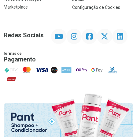
Marketplace
Configuração de Cookies
YouTube
Instagram
Facebook
Twitter
Linkedin
Redes Sociais
formas de
Pagamento
PIX
MasterCard
VISA
ELO
AMEX
NuPay
Google Pay
Diners Club
Hipercard
Promoção em Destaque