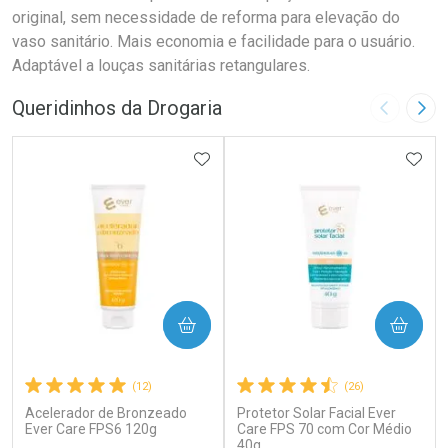
original, sem necessidade de reforma para elevação do
vaso sanitário. Mais economia e facilidade para o usuário.
Adaptável a louças sanitárias retangulares.
Queridinhos da Drogaria
Imagem A
Pró
ADICIONAR AOS FAVORITOS
ADIC
COMPRAR
COMPRAR
(12)
(26)
Acelerador de Bronzeado
Protetor Solar Facial Ever
Ever Care FPS6 120g
Care FPS 70 com Cor Médio
40g