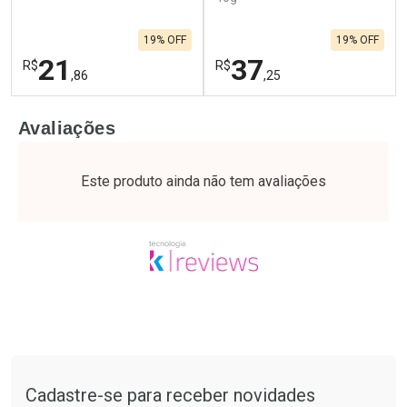
19% OFF
19% OFF
21
37
R$
R$
,86
,25
FECHAR
F
FECHAR
F
Avaliações
Laboratório
Laboratório
Por Menos
Por Menos
Este produto ainda não tem avaliações
Tudo sobre a Drogaria São Paulo
Cadastre-se para receber novidades
Ativar Desconto
Ativar Desconto