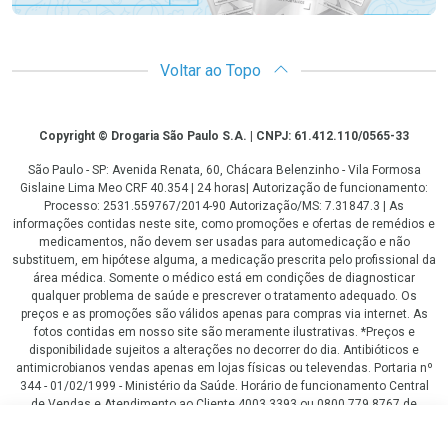
Voltar ao Topo
Copyright
Copyright © Drogaria São Paulo S.A. | CNPJ: 61.412.110/0565-33
São Paulo - SP: Avenida Renata, 60, Chácara Belenzinho - Vila Formosa
Gislaine Lima Meo CRF 40.354 | 24 horas| Autorização de funcionamento:
Processo: 2531.559767/2014-90 Autorização/MS: 7.31847.3 | As
informações contidas neste site, como promoções e ofertas de remédios e
medicamentos, não devem ser usadas para automedicação e não
substituem, em hipótese alguma, a medicação prescrita pelo profissional da
área médica. Somente o médico está em condições de diagnosticar
qualquer problema de saúde e prescrever o tratamento adequado. Os
preços e as promoções são válidos apenas para compras via internet. As
fotos contidas em nosso site são meramente ilustrativas. *Preços e
disponibilidade sujeitos a alterações no decorrer do dia. Antibióticos e
antimicrobianos vendas apenas em lojas físicas ou televendas. Portaria nº
344 - 01/02/1999 - Ministério da Saúde. Horário de funcionamento Central
de Vendas e Atendimento ao Cliente 4003 3393 ou 0800 779 8767 de
domingo a domingo das 08h00 às 20h00.