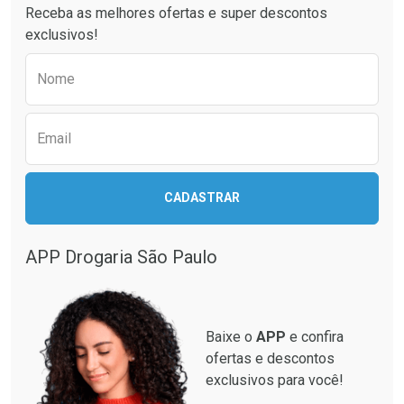
Receba as melhores ofertas e super descontos
Comprar sem Desconto
Comprar sem Desconto
exclusivos!
Por R$ 21,86/cada
Por R$ 37,25/cada
Comprar sem Desconto
Comprar sem Desconto
Preencha o formulário abaixo para receber 
Por R$ 21,86/cada
Por R$ 37,25/cada
Nome
Email
CADASTRAR
APP Drogaria São Paulo
Baixe o
APP
e confira
ofertas e descontos
exclusivos para você!